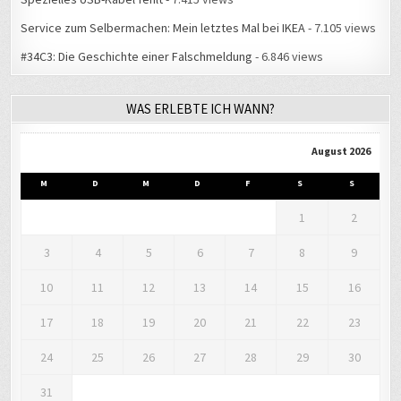
Service zum Selbermachen: Mein letztes Mal bei IKEA
- 7.105 views
#34C3: Die Geschichte einer Falschmeldung
- 6.846 views
WAS ERLEBTE ICH WANN?
August 2026
M
D
M
D
F
S
S
1
2
3
4
5
6
7
8
9
10
11
12
13
14
15
16
17
18
19
20
21
22
23
24
25
26
27
28
29
30
31