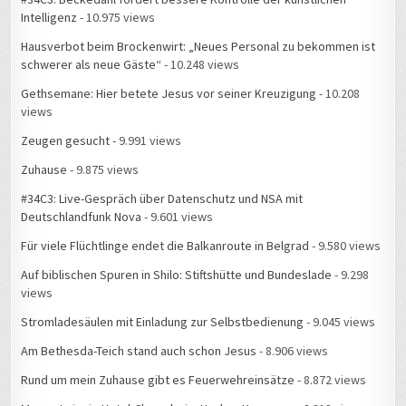
Hausverbot beim Brockenwirt: „Neues Personal zu bekommen ist
schwerer als neue Gäste“
- 10.248 views
Gethsemane: Hier betete Jesus vor seiner Kreuzigung
- 10.208
views
Zeugen gesucht
- 9.991 views
Zuhause
- 9.875 views
#34C3: Live-Gespräch über Datenschutz und NSA mit
Deutschlandfunk Nova
- 9.601 views
Für viele Flüchtlinge endet die Balkanroute in Belgrad
- 9.580 views
Auf biblischen Spuren in Shilo: Stiftshütte und Bundeslade
- 9.298
views
Stromladesäulen mit Einladung zur Selbstbedienung
- 9.045 views
Am Bethesda-Teich stand auch schon Jesus
- 8.906 views
Rund um mein Zuhause gibt es Feuerwehreinsätze
- 8.872 views
Messe Leipzig Hotel-Chaos beim Hacker-Kongress
- 8.818 views