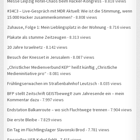
#34C3 – Live-Gespräch mit MDR Aktuell: Wie ist die Stimmung, wenn
15.000 Hacker zusammenkommen?
- 8.808 views
Zuhause, Folge 1: Mein Lieblingsplatz in der Wohnung
- 8.716 views
Plakate als stumme Zeitzeugen
- 8.313 views
20 Jahre Israelnetz
- 8.142 views
Besuch der Knesset in Jerusalem
- 8.087 views
„Christlicher Medienverbund KEP“ heißt künftig „Christliche
Medieninitiative pro“
- 8.081 views
Frühlingserwachen im Straßenbahnhof Leutzsch
- 8.035 views
BFP stellt Zeitschrift GEISTbewegt! zum Jahresende ein – mein
Kommentar dazu
- 7.997 views
Endstation Balkanroute – wo sich Fluchtwege trennen
- 7.904 views
Die erste Bleibe
- 7.829 views
Ein Tag im Flüchtlingslager Slavonski Brod
- 7.781 views
Spezielles USB-Kabel fehlt
- 7.415 views