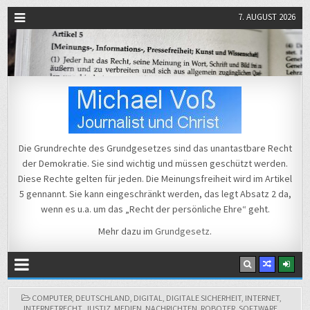
7. AUGUST 2026
Michael Voß
Journalist und Christ
Die Grundrechte des Grundgesetzes sind das unantastbare Recht
der Demokratie. Sie sind wichtig und müssen geschützt werden.
Diese Rechte gelten für jeden. Die Meinungsfreiheit wird im Artikel
5 gennannt. Sie kann eingeschränkt werden, das legt Absatz 2 da,
wenn es u.a. um das „Recht der persönliche Ehre“ geht.
Mehr dazu im
Grundgesetz
.
POSTED
COMPUTER
,
DEUTSCHLAND
,
DIGITAL
,
DIGITALE SICHERHEIT
,
INTERNET
,
IN
INTERNETRECHT
,
JUSTIZ
,
MEDIEN
,
NACHRICHTEN
,
ROBOTER
,
SOFTWARE
,