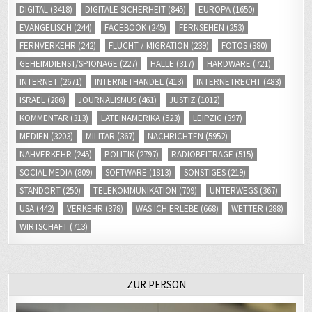
EVANGELISCH
(244)
FACEBOOK
(245)
FERNSEHEN
(253)
FERNVERKEHR
(242)
FLUCHT / MIGRATION
(239)
FOTOS
(380)
GEHEIMDIENST/SPIONAGE
(227)
HALLE
(317)
HARDWARE
(721)
INTERNET
(2671)
INTERNETHANDEL
(413)
INTERNETRECHT
(483)
ISRAEL
(286)
JOURNALISMUS
(461)
JUSTIZ
(1012)
KOMMENTAR
(313)
LATEINAMERIKA
(523)
LEIPZIG
(397)
MEDIEN
(3203)
MILITÄR
(367)
NACHRICHTEN
(5952)
NAHVERKEHR
(245)
POLITIK
(2797)
RADIOBEITRÄGE
(515)
SOCIAL MEDIA
(809)
SOFTWARE
(1813)
SONSTIGES
(219)
STANDORT
(250)
TELEKOMMUNIKATION
(709)
UNTERWEGS
(367)
USA
(442)
VERKEHR
(378)
WAS ICH ERLEBE
(668)
WETTER
(288)
WIRTSCHAFT
(713)
ZUR PERSON