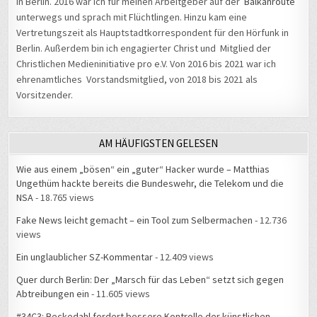
unterwegs und sprach mit Flüchtlingen. Hinzu kam eine
Vertretungszeit als Hauptstadtkorrespondent für den Hörfunk in
Berlin. Außerdem bin ich engagierter Christ und Mitglied der
Christlichen Medieninitiative pro e.V. Von 2016 bis 2021 war ich
ehrenamtliches Vorstandsmitglied, von 2018 bis 2021 als
Vorsitzender.
AM HÄUFIGSTEN GELESEN
Wie aus einem „bösen“ ein „guter“ Hacker wurde – Matthias
Ungethüm hackte bereits die Bundeswehr, die Telekom und die
NSA
- 18.765 views
Fake News leicht gemacht – ein Tool zum Selbermachen
- 12.736
views
Ein unglaublicher SZ-Kommentar
- 12.409 views
Quer durch Berlin: Der „Marsch für das Leben“ setzt sich gegen
Abtreibungen ein
- 11.605 views
#34C3: Beckedahl fordert bessere Kontrolle der künstlichen
Intelligenz
- 10.975 views