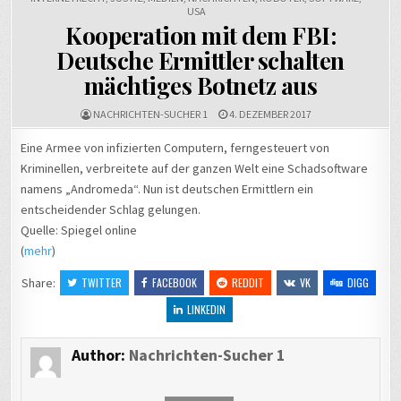
USA
Kooperation mit dem FBI:
Deutsche Ermittler schalten
mächtiges Botnetz aus
NACHRICHTEN-SUCHER 1
4. DEZEMBER 2017
Eine Armee von infizierten Computern, ferngesteuert von
Kriminellen, verbreitete auf der ganzen Welt eine Schadsoftware
namens „Andromeda“. Nun ist deutschen Ermittlern ein
entscheidender Schlag gelungen.
Quelle: Spiegel online
(
mehr
)
Share:
TWITTER
FACEBOOK
REDDIT
VK
DIGG
LINKEDIN
Author:
Nachrichten-Sucher 1