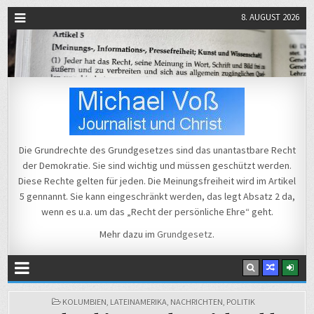
8. AUGUST 2026
Michael Voß
Journalist und Christ
Die Grundrechte des Grundgesetzes sind das unantastbare Recht
der Demokratie. Sie sind wichtig und müssen geschützt werden.
Diese Rechte gelten für jeden. Die Meinungsfreiheit wird im Artikel
5 gennannt. Sie kann eingeschränkt werden, das legt Absatz 2 da,
wenn es u.a. um das „Recht der persönliche Ehre“ geht.
Mehr dazu im
Grundgesetz
.
POSTED
KOLUMBIEN
,
LATEINAMERIKA
,
NACHRICHTEN
,
POLITIK
IN