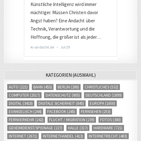
KATEGORIEN (AUSWAHL)
AUTO
(221)
BAHN
(455)
BERLIN
(280)
CHRISTLICHES
(532)
COMPUTER
(2017)
DATENSCHUTZ
(805)
DEUTSCHLAND
(1899)
DIGITAL
(3418)
DIGITALE SICHERHEIT
(845)
EUROPA
(1650)
EVANGELISCH
(244)
FACEBOOK
(245)
FERNSEHEN
(253)
FERNVERKEHR
(242)
FLUCHT / MIGRATION
(239)
FOTOS
(380)
GEHEIMDIENST/SPIONAGE
(227)
HALLE
(317)
HARDWARE
(721)
INTERNET
(2671)
INTERNETHANDEL
(413)
INTERNETRECHT
(483)
ISRAEL
(286)
JOURNALISMUS
(461)
JUSTIZ
(1012)