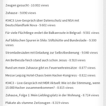
Zeugen gesucht
- 10.002 views
Zuhause
- 9.890 views
#34C3: Live-Gespräch über Datenschutz und NSA mit
Deutschlandfunk Nova
- 9.602 views
Für viele Flüchtlinge endet die Balkanroute in Belgrad
- 9.581 views
Auf biblischen Spuren in Shilo: Stiftshütte und Bundeslade
- 9.300
views
Stromladesäulen mit Einladung zur Selbstbedienung
- 9.048 views
Am Bethesda-Teich stand auch schon Jesus
- 8.910 views
Rund um mein Zuhause gibt es Feuerwehreinsätze
- 8.877 views
Messe Leipzig Hotel-Chaos beim Hacker-Kongress
- 8.822 views
#34C3 – Live-Gespräch mit MDR Aktuell: Wie ist die Stimmung, wenn
15.000 Hacker zusammenkommen?
- 8.815 views
Zuhause, Folge 1: Mein Lieblingsplatz in der Wohnung
- 8.724 views
Plakate als stumme Zeitzeugen
- 8.319 views
20 Jahre Israelnetz
- 8.147 views