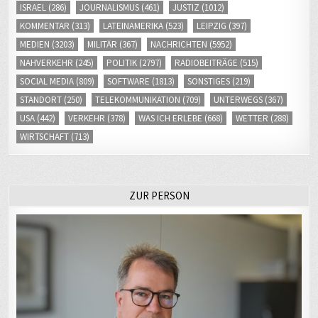
KOMMENTAR
(313)
LATEINAMERIKA
(523)
LEIPZIG
(397)
MEDIEN
(3203)
MILITÄR
(367)
NACHRICHTEN
(5952)
NAHVERKEHR
(245)
POLITIK
(2797)
RADIOBEITRÄGE
(515)
SOCIAL MEDIA
(809)
SOFTWARE
(1813)
SONSTIGES
(219)
STANDORT
(250)
TELEKOMMUNIKATION
(709)
UNTERWEGS
(367)
USA
(442)
VERKEHR
(378)
WAS ICH ERLEBE
(668)
WETTER
(288)
WIRTSCHAFT
(713)
ZUR PERSON