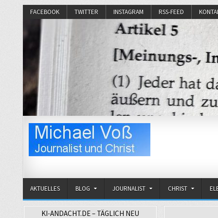
FACEBOOK
TWITTER
INSTAGRAM
RSS-FEED
KONTA
Michael Voß
Journalist und Christ
AKTUELLES
BLOG
JOURNALIST
CHRIST
EL
KI-ANDACHT.DE – TÄGLICH NEU