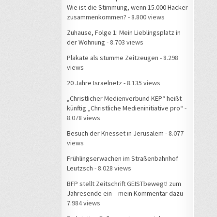
Wie ist die Stimmung, wenn 15.000 Hacker
zusammenkommen?
- 8.800 views
Zuhause, Folge 1: Mein Lieblingsplatz in
der Wohnung
- 8.703 views
Plakate als stumme Zeitzeugen
- 8.298
views
20 Jahre Israelnetz
- 8.135 views
„Christlicher Medienverbund KEP“ heißt
künftig „Christliche Medieninitiative pro“
-
8.078 views
Besuch der Knesset in Jerusalem
- 8.077
views
Frühlingserwachen im Straßenbahnhof
Leutzsch
- 8.028 views
BFP stellt Zeitschrift GEISTbewegt! zum
Jahresende ein – mein Kommentar dazu
-
7.984 views