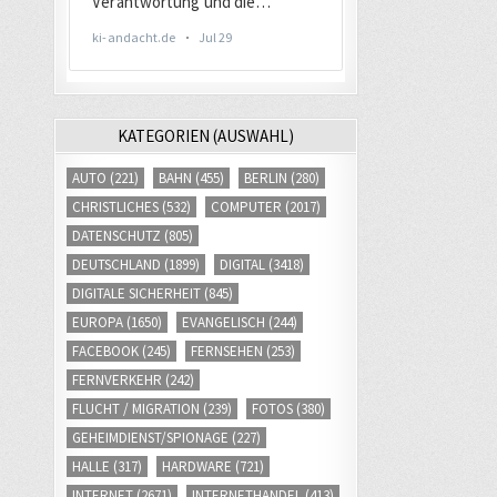
KATEGORIEN (AUSWAHL)
AUTO
(221)
BAHN
(455)
BERLIN
(280)
CHRISTLICHES
(532)
COMPUTER
(2017)
DATENSCHUTZ
(805)
DEUTSCHLAND
(1899)
DIGITAL
(3418)
DIGITALE SICHERHEIT
(845)
EUROPA
(1650)
EVANGELISCH
(244)
FACEBOOK
(245)
FERNSEHEN
(253)
FERNVERKEHR
(242)
FLUCHT / MIGRATION
(239)
FOTOS
(380)
GEHEIMDIENST/SPIONAGE
(227)
HALLE
(317)
HARDWARE
(721)
INTERNET
(2671)
INTERNETHANDEL
(413)