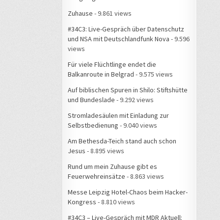
Zuhause
- 9.861 views
#34C3: Live-Gespräch über Datenschutz
und NSA mit Deutschlandfunk Nova
- 9.596
views
Für viele Flüchtlinge endet die
Balkanroute in Belgrad
- 9.575 views
Auf biblischen Spuren in Shilo: Stiftshütte
und Bundeslade
- 9.292 views
Stromladesäulen mit Einladung zur
Selbstbedienung
- 9.040 views
Am Bethesda-Teich stand auch schon
Jesus
- 8.895 views
Rund um mein Zuhause gibt es
Feuerwehreinsätze
- 8.863 views
Messe Leipzig Hotel-Chaos beim Hacker-
Kongress
- 8.810 views
#34C3 – Live-Gespräch mit MDR Aktuell: