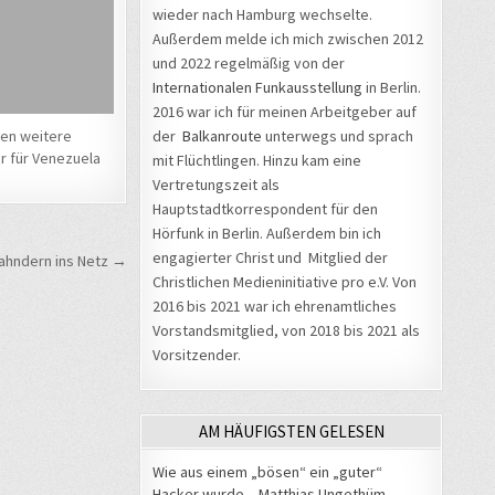
wieder nach Hamburg wechselte.
Außerdem melde ich mich zwischen 2012
und 2022 regelmäßig von der
Internationalen Funkausstellung
in Berlin.
2016 war ich für meinen Arbeitgeber auf
der
Balkanroute
unterwegs und sprach
len weitere
er für Venezuela
mit Flüchtlingen. Hinzu kam eine
Vertretungszeit als
Hauptstadtkorrespondent für den
Hörfunk in Berlin. Außerdem bin ich
engagierter Christ und Mitglied der
ahndern ins Netz →
Christlichen Medieninitiative pro e.V. Von
2016 bis 2021 war ich ehrenamtliches
Vorstandsmitglied, von 2018 bis 2021 als
Vorsitzender.
AM HÄUFIGSTEN GELESEN
Wie aus einem „bösen“ ein „guter“
Hacker wurde – Matthias Ungethüm