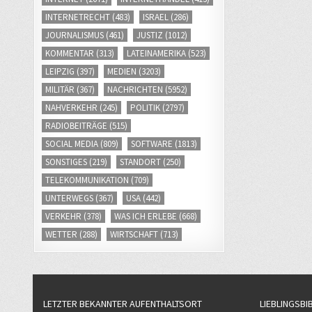
INTERNETRECHT
(483)
ISRAEL
(286)
JOURNALISMUS
(461)
JUSTIZ
(1012)
KOMMENTAR
(313)
LATEINAMERIKA
(523)
LEIPZIG
(397)
MEDIEN
(3203)
MILITÄR
(367)
NACHRICHTEN
(5952)
NAHVERKEHR
(245)
POLITIK
(2797)
RADIOBEITRÄGE
(515)
SOCIAL MEDIA
(809)
SOFTWARE
(1813)
SONSTIGES
(219)
STANDORT
(250)
TELEKOMMUNIKATION
(709)
UNTERWEGS
(367)
USA
(442)
VERKEHR
(378)
WAS ICH ERLEBE
(668)
WETTER
(288)
WIRTSCHAFT
(713)
LETZTER BEKANNTER AUFENTHALTSORT
LIEBLINGSBI