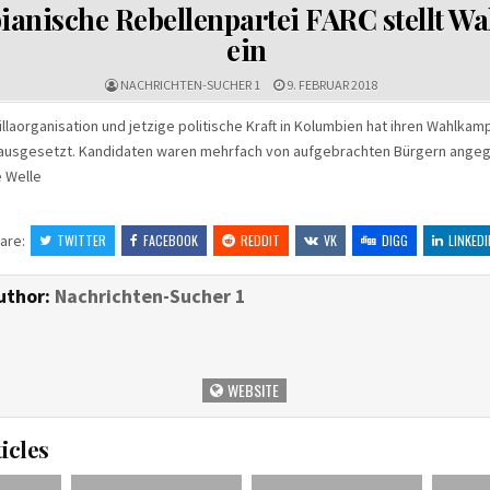
IN
anische Rebellenpartei FARC stellt W
ein
NACHRICHTEN-SUCHER 1
9. FEBRUAR 2018
illaorganisation und jetzige politische Kraft in Kolumbien hat ihren Wahlkam
usgesetzt. Kandidaten waren mehrfach von aufgebrachten Bürgern angegr
e Welle
are:
TWITTER
FACEBOOK
REDDIT
VK
DIGG
LINKEDI
uthor:
Nachrichten-Sucher 1
WEBSITE
icles