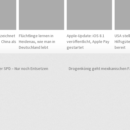
zeichnet
Flüchtlinge lernen in
Apple-Update: iOS 8.1
USA stel
 China als
Heidenau, wie man in
veröffentlicht, Apple Pay
Hilfsgüt
Deutschland lebt
gestartet
bereit
navigation
er SPD – Nur noch Entsetzen
Drogenkönig geht mexikanischen F