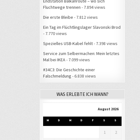
Endstation Balkanroute – wo sich
Fluchtwege trennen
- 7.894 views
Die erste Bleibe
- 7.812 views
Ein Tag im Flüchtlingslager Slavonski Brod
- 7.770 views
Spezielles USB-Kabel fehlt
- 7.398 views
Service zum Selbermachen: Mein letztes
Mal bei IKEA
- 7.099 views
#34C3: Die Geschichte einer
Falschmeldung
- 6.838 views
WAS ERLEBTE ICH WANN?
August 2026
M
D
M
D
F
S
S
1
2