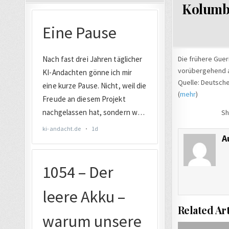
Kolumbi
Die frühere Guer
vorübergehend a
Quelle: Deutsch
(
mehr
)
Sh
A
Related Art