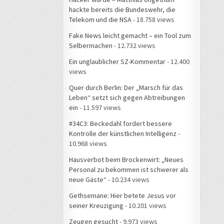
hackte bereits die Bundeswehr, die
Telekom und die NSA
- 18.758 views
Fake News leicht gemacht – ein Tool zum
Selbermachen
- 12.732 views
Ein unglaublicher SZ-Kommentar
- 12.400
views
Quer durch Berlin: Der „Marsch für das
Leben“ setzt sich gegen Abtreibungen
ein
- 11.597 views
#34C3: Beckedahl fordert bessere
Kontrolle der künstlichen Intelligenz
-
10.968 views
Hausverbot beim Brockenwirt: „Neues
Personal zu bekommen ist schwerer als
neue Gäste“
- 10.234 views
Gethsemane: Hier betete Jesus vor
seiner Kreuzigung
- 10.201 views
Zeugen gesucht
- 9.973 views