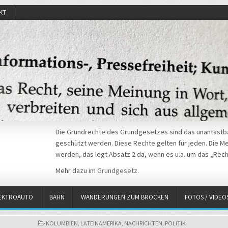
KT
Die Grundrechte des Grundgesetzes sind das unantastba
geschützt werden. Diese Rechte gelten für jeden. Die Mei
werden, das legt Absatz 2 da, wenn es u.a. um das „Rech
Mehr dazu im
Grundgesetz
.
EKTROAUTO
BAHN
WANDERUNGEN ZUM BROCKEN
FOTOS / VIDEO
POSTED
KOLUMBIEN
,
LATEINAMERIKA
,
NACHRICHTEN
,
POLITIK