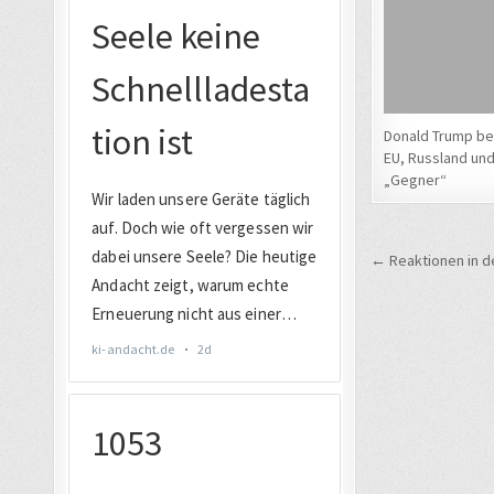
Donald Trump be
EU, Russland und
„Gegner“
Beitrags
← Reaktionen in d