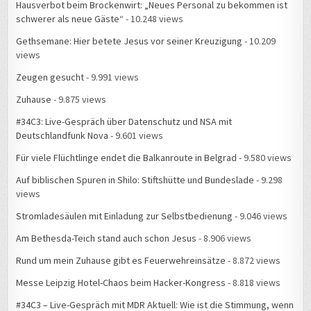
Hausverbot beim Brockenwirt: „Neues Personal zu bekommen ist
schwerer als neue Gäste“
- 10.248 views
Gethsemane: Hier betete Jesus vor seiner Kreuzigung
- 10.209
views
Zeugen gesucht
- 9.991 views
Zuhause
- 9.875 views
#34C3: Live-Gespräch über Datenschutz und NSA mit
Deutschlandfunk Nova
- 9.601 views
Für viele Flüchtlinge endet die Balkanroute in Belgrad
- 9.580 views
Auf biblischen Spuren in Shilo: Stiftshütte und Bundeslade
- 9.298
views
Stromladesäulen mit Einladung zur Selbstbedienung
- 9.046 views
Am Bethesda-Teich stand auch schon Jesus
- 8.906 views
Rund um mein Zuhause gibt es Feuerwehreinsätze
- 8.872 views
Messe Leipzig Hotel-Chaos beim Hacker-Kongress
- 8.818 views
#34C3 – Live-Gespräch mit MDR Aktuell: Wie ist die Stimmung, wenn