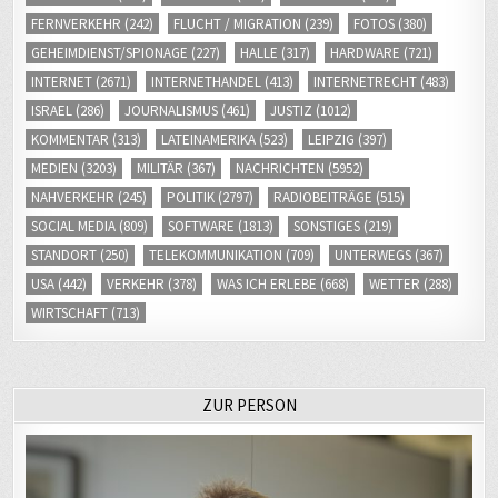
FERNVERKEHR
(242)
FLUCHT / MIGRATION
(239)
FOTOS
(380)
GEHEIMDIENST/SPIONAGE
(227)
HALLE
(317)
HARDWARE
(721)
INTERNET
(2671)
INTERNETHANDEL
(413)
INTERNETRECHT
(483)
ISRAEL
(286)
JOURNALISMUS
(461)
JUSTIZ
(1012)
KOMMENTAR
(313)
LATEINAMERIKA
(523)
LEIPZIG
(397)
MEDIEN
(3203)
MILITÄR
(367)
NACHRICHTEN
(5952)
NAHVERKEHR
(245)
POLITIK
(2797)
RADIOBEITRÄGE
(515)
SOCIAL MEDIA
(809)
SOFTWARE
(1813)
SONSTIGES
(219)
STANDORT
(250)
TELEKOMMUNIKATION
(709)
UNTERWEGS
(367)
USA
(442)
VERKEHR
(378)
WAS ICH ERLEBE
(668)
WETTER
(288)
WIRTSCHAFT
(713)
ZUR PERSON