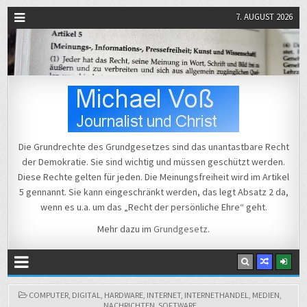
7. AUGUST 2026
Michael Voß
Journalist und Christ
Die Grundrechte des Grundgesetzes sind das unantastbare Recht
der Demokratie. Sie sind wichtig und müssen geschützt werden.
Diese Rechte gelten für jeden. Die Meinungsfreiheit wird im Artikel
5 gennannt. Sie kann eingeschränkt werden, das legt Absatz 2 da,
wenn es u.a. um das „Recht der persönliche Ehre“ geht.
Mehr dazu im
Grundgesetz
.
POSTED
COMPUTER
,
DIGITAL
,
HARDWARE
,
INTERNET
,
INTERNETHANDEL
,
MEDIEN
,
IN
NACHRICHTEN
,
SOFTWARE