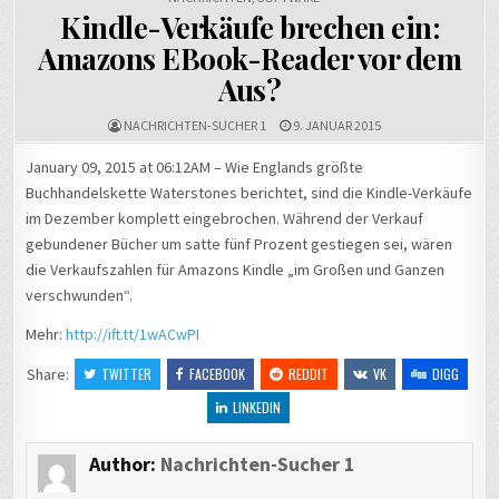
Kindle-Verkäufe brechen ein:
Amazons EBook-Reader vor dem
Aus?
NACHRICHTEN-SUCHER 1
9. JANUAR 2015
January 09, 2015 at 06:12AM – Wie Englands größte
Buchhandelskette Waterstones berichtet, sind die Kindle-Verkäufe
im Dezember komplett eingebrochen. Während der Verkauf
gebundener Bücher um satte fünf Prozent gestiegen sei, wären
die Verkaufszahlen für Amazons Kindle „im Großen und Ganzen
verschwunden“.
Mehr:
http://ift.tt/1wACwPI
Share:
TWITTER
FACEBOOK
REDDIT
VK
DIGG
LINKEDIN
Author:
Nachrichten-Sucher 1