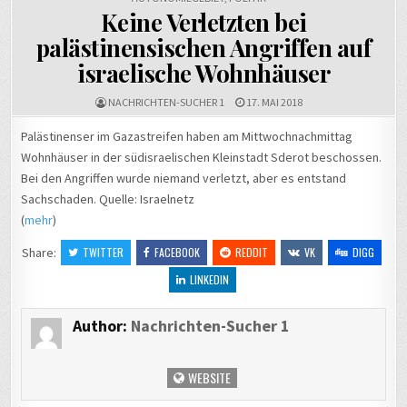
Keine Verletzten bei
palästinensischen Angriffen auf
israelische Wohnhäuser
NACHRICHTEN-SUCHER 1
17. MAI 2018
Palästinenser im Gazastreifen haben am Mittwochnachmittag
Wohnhäuser in der südisraelischen Kleinstadt Sderot beschossen.
Bei den Angriffen wurde niemand verletzt, aber es entstand
Sachschaden. Quelle: Israelnetz
(
mehr
)
Share:
TWITTER
FACEBOOK
REDDIT
VK
DIGG
LINKEDIN
Author:
Nachrichten-Sucher 1
WEBSITE