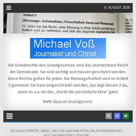
6. AUGUST 2026
Michael Voß
Journalist und Christ
Die Grundrechte des Grundgesetzes sind das unantastbare Recht
der Demokratie. Sie sind wichtig und müssen geschützt werden.
Diese Rechte gelten für jeden. Die Meinungsfreiheit wird im Artikel
5 gennannt. Sie kann eingeschränkt werden, das legt Absatz 2 da,
wenn es u.a. um das „Recht der persönliche Ehre“ geht.
Mehr dazu im
Grundgesetz
.
POSTED
GAZASTREIFEN
,
ISRAEL
,
MILITÄR
,
NACHRICHTEN
,
PALÄSTINENSISCHES
IN
AUTONOMIEGEBIET
,
POLITIK