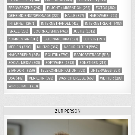
FERNVERKEHR
(242)
FLUCHT / MIGRATION
(239)
FOTOS
(380)
GEHEIMDIENST/SPIONAGE
(227)
HALLE
(317)
HARDWARE
(721)
INTERNET
(2671)
INTERNETHANDEL
(413)
INTERNETRECHT
(483)
ISRAEL
(286)
JOURNALISMUS
(461)
JUSTIZ
(1012)
KOMMENTAR
(313)
LATEINAMERIKA
(523)
LEIPZIG
(397)
MEDIEN
(3203)
MILITÄR
(367)
NACHRICHTEN
(5952)
NAHVERKEHR
(245)
POLITIK
(2797)
RADIOBEITRÄGE
(515)
SOCIAL MEDIA
(809)
SOFTWARE
(1813)
SONSTIGES
(219)
STANDORT
(250)
TELEKOMMUNIKATION
(709)
UNTERWEGS
(367)
USA
(442)
VERKEHR
(378)
WAS ICH ERLEBE
(668)
WETTER
(288)
WIRTSCHAFT
(713)
ZUR PERSON