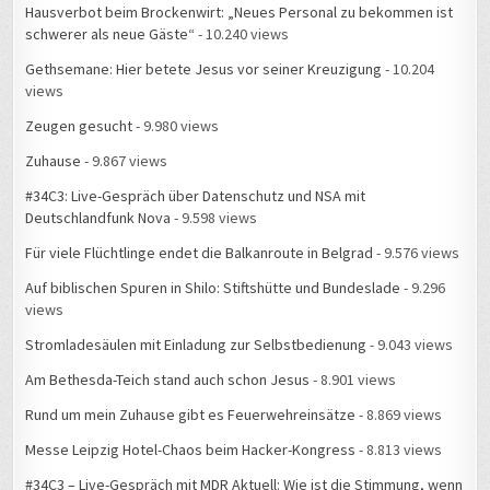
Hausverbot beim Brockenwirt: „Neues Personal zu bekommen ist
schwerer als neue Gäste“
- 10.240 views
Gethsemane: Hier betete Jesus vor seiner Kreuzigung
- 10.204
views
Zeugen gesucht
- 9.980 views
Zuhause
- 9.867 views
#34C3: Live-Gespräch über Datenschutz und NSA mit
Deutschlandfunk Nova
- 9.598 views
Für viele Flüchtlinge endet die Balkanroute in Belgrad
- 9.576 views
Auf biblischen Spuren in Shilo: Stiftshütte und Bundeslade
- 9.296
views
Stromladesäulen mit Einladung zur Selbstbedienung
- 9.043 views
Am Bethesda-Teich stand auch schon Jesus
- 8.901 views
Rund um mein Zuhause gibt es Feuerwehreinsätze
- 8.869 views
Messe Leipzig Hotel-Chaos beim Hacker-Kongress
- 8.813 views
#34C3 – Live-Gespräch mit MDR Aktuell: Wie ist die Stimmung, wenn