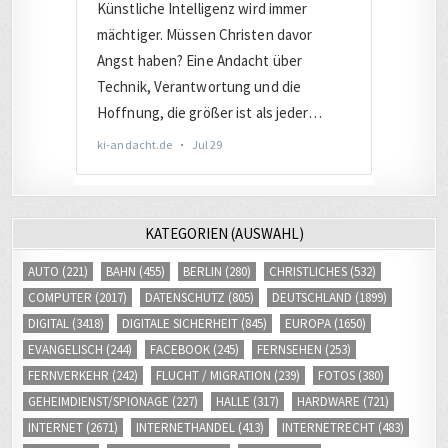
KATEGORIEN (AUSWAHL)
AUTO
(221)
BAHN
(455)
BERLIN
(280)
CHRISTLICHES
(532)
COMPUTER
(2017)
DATENSCHUTZ
(805)
DEUTSCHLAND
(1899)
DIGITAL
(3418)
DIGITALE SICHERHEIT
(845)
EUROPA
(1650)
EVANGELISCH
(244)
FACEBOOK
(245)
FERNSEHEN
(253)
FERNVERKEHR
(242)
FLUCHT / MIGRATION
(239)
FOTOS
(380)
GEHEIMDIENST/SPIONAGE
(227)
HALLE
(317)
HARDWARE
(721)
INTERNET
(2671)
INTERNETHANDEL
(413)
INTERNETRECHT
(483)