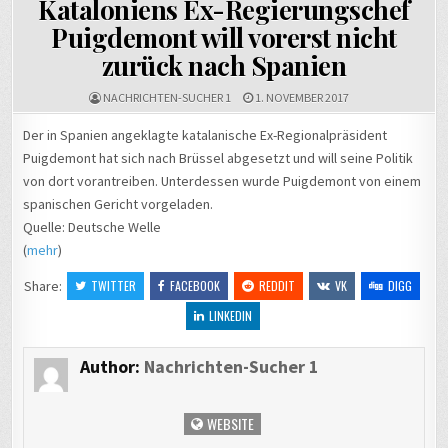
Kataloniens Ex-Regierungschef
auf YouTube:
T
Puigdemont will vorerst nicht
Irritieren,
i
schockieren,
zurück nach Spanien
polarisieren
→
NACHRICHTEN-SUCHER 1
1. NOVEMBER 2017
Der in Spanien angeklagte katalanische Ex-Regionalpräsident
Puigdemont hat sich nach Brüssel abgesetzt und will seine Politik
von dort vorantreiben. Unterdessen wurde Puigdemont von einem
spanischen Gericht vorgeladen.
Quelle: Deutsche Welle
(
mehr
)
Share:
TWITTER
FACEBOOK
REDDIT
VK
DIGG
LINKEDIN
Author:
Nachrichten-Sucher 1
WEBSITE