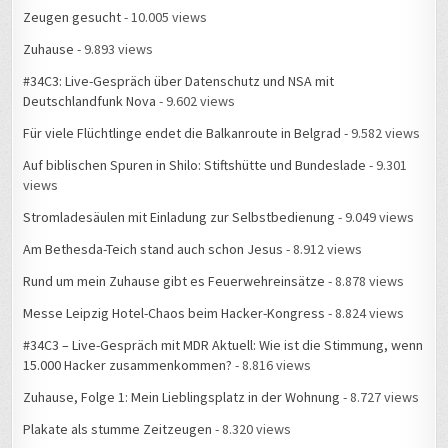
Zeugen gesucht
- 10.005 views
Zuhause
- 9.893 views
#34C3: Live-Gespräch über Datenschutz und NSA mit
Deutschlandfunk Nova
- 9.602 views
Für viele Flüchtlinge endet die Balkanroute in Belgrad
- 9.582 views
Auf biblischen Spuren in Shilo: Stiftshütte und Bundeslade
- 9.301
views
Stromladesäulen mit Einladung zur Selbstbedienung
- 9.049 views
Am Bethesda-Teich stand auch schon Jesus
- 8.912 views
Rund um mein Zuhause gibt es Feuerwehreinsätze
- 8.878 views
Messe Leipzig Hotel-Chaos beim Hacker-Kongress
- 8.824 views
#34C3 – Live-Gespräch mit MDR Aktuell: Wie ist die Stimmung, wenn
15.000 Hacker zusammenkommen?
- 8.816 views
Zuhause, Folge 1: Mein Lieblingsplatz in der Wohnung
- 8.727 views
Plakate als stumme Zeitzeugen
- 8.320 views