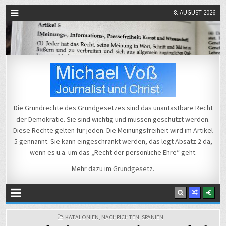
8. AUGUST 2026
Michael Voß
Journalist und Christ
Die Grundrechte des Grundgesetzes sind das unantastbare Recht
der Demokratie. Sie sind wichtig und müssen geschützt werden.
Diese Rechte gelten für jeden. Die Meinungsfreiheit wird im Artikel
5 gennannt. Sie kann eingeschränkt werden, das legt Absatz 2 da,
wenn es u.a. um das „Recht der persönliche Ehre“ geht.
Mehr dazu im
Grundgesetz
.
POSTED
KATALONIEN
,
NACHRICHTEN
,
SPANIEN
Prankvideos
IN