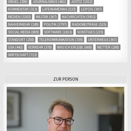
ISRAEL
(286)
JOURNALISMUS
(461)
JUSTIZ
(1012)
KOMMENTAR
(313)
LATEINAMERIKA
(523)
LEIPZIG
(397)
MEDIEN
(3203)
MILITÄR
(367)
NACHRICHTEN
(5952)
NAHVERKEHR
(245)
POLITIK
(2797)
RADIOBEITRÄGE
(515)
SOCIAL MEDIA
(809)
SOFTWARE
(1813)
SONSTIGES
(219)
STANDORT
(250)
TELEKOMMUNIKATION
(709)
UNTERWEGS
(367)
USA
(442)
VERKEHR
(378)
WAS ICH ERLEBE
(668)
WETTER
(288)
WIRTSCHAFT
(713)
ZUR PERSON