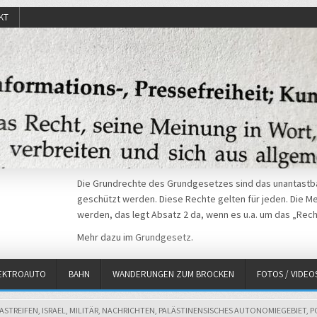
KT
Die Grundrechte des Grundgesetzes sind das unantastba
geschützt werden. Diese Rechte gelten für jeden. Die Mei
werden, das legt Absatz 2 da, wenn es u.a. um das „Rech
Mehr dazu im
Grundgesetz
.
EKTROAUTO
BAHN
WANDERUNGEN ZUM BROCKEN
FOTOS / VIDEO
TED
ASTREIFEN
,
ISRAEL
,
MILITÄR
,
NACHRICHTEN
,
PALÄSTINENSISCHES AUTONOMIEGEBIET
,
P