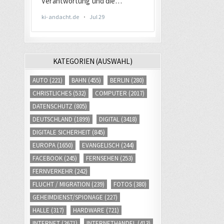
KATEGORIEN (AUSWAHL)
AUTO
(221)
BAHN
(455)
BERLIN
(280)
CHRISTLICHES
(532)
COMPUTER
(2017)
DATENSCHUTZ
(805)
DEUTSCHLAND
(1899)
DIGITAL
(3418)
DIGITALE SICHERHEIT
(845)
EUROPA
(1650)
EVANGELISCH
(244)
FACEBOOK
(245)
FERNSEHEN
(253)
FERNVERKEHR
(242)
FLUCHT / MIGRATION
(239)
FOTOS
(380)
GEHEIMDIENST/SPIONAGE
(227)
HALLE
(317)
HARDWARE
(721)
INTERNET
(2671)
INTERNETHANDEL
(413)