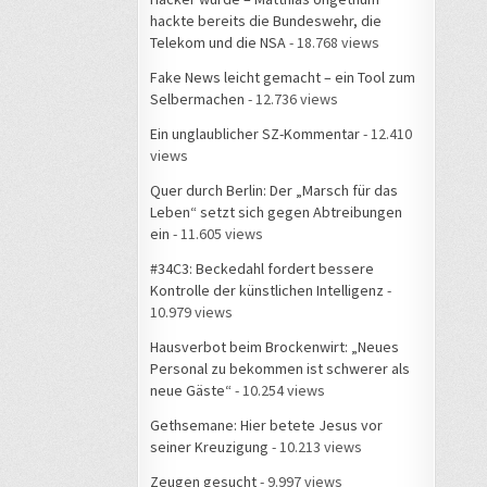
hackte bereits die Bundeswehr, die
Telekom und die NSA
- 18.768 views
Fake News leicht gemacht – ein Tool zum
Selbermachen
- 12.736 views
Ein unglaublicher SZ-Kommentar
- 12.410
views
Quer durch Berlin: Der „Marsch für das
Leben“ setzt sich gegen Abtreibungen
ein
- 11.605 views
#34C3: Beckedahl fordert bessere
Kontrolle der künstlichen Intelligenz
-
10.979 views
Hausverbot beim Brockenwirt: „Neues
Personal zu bekommen ist schwerer als
neue Gäste“
- 10.254 views
Gethsemane: Hier betete Jesus vor
seiner Kreuzigung
- 10.213 views
Zeugen gesucht
- 9.997 views