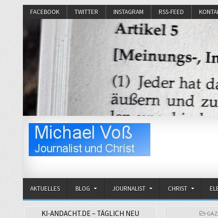
FACEBOOK
TWITTER
INSTAGRAM
RSS-FEED
KONTA
Michael Voß
Journalist und Christ
AKTUELLES
BLOG
JOURNALIST
CHRIST
EL
KI-ANDACHT.DE – TÄGLICH NEU
POS
GAZ