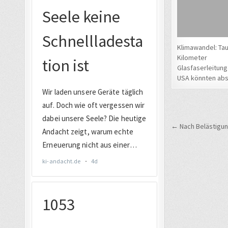
Klimawandel: Ta
Kilometer
Glasfaserleitung
USA könnten ab
Beitrags
← Nach Belästigun