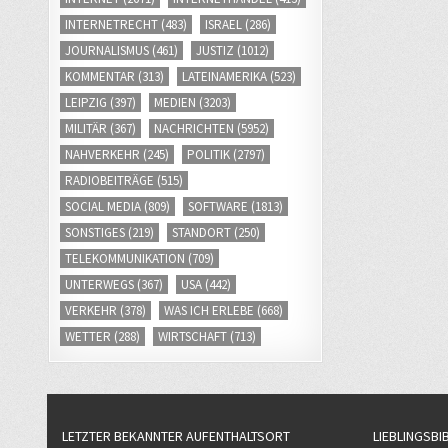
INTERNETRECHT
(483)
ISRAEL
(286)
JOURNALISMUS
(461)
JUSTIZ
(1012)
KOMMENTAR
(313)
LATEINAMERIKA
(523)
LEIPZIG
(397)
MEDIEN
(3203)
MILITÄR
(367)
NACHRICHTEN
(5952)
NAHVERKEHR
(245)
POLITIK
(2797)
RADIOBEITRÄGE
(515)
SOCIAL MEDIA
(809)
SOFTWARE
(1813)
SONSTIGES
(219)
STANDORT
(250)
TELEKOMMUNIKATION
(709)
UNTERWEGS
(367)
USA
(442)
VERKEHR
(378)
WAS ICH ERLEBE
(668)
WETTER
(288)
WIRTSCHAFT
(713)
LETZTER BEKANNTER AUFENTHALTSORT
LIEBLINGSBI