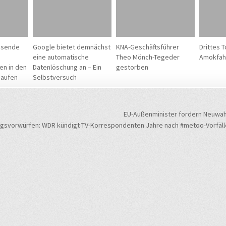
usende
Google bietet demnächst
KNA-Geschäftsführer
Drittes 
eine automatische
Theo Mönch-Tegeder
Amokfah
en in den
Datenlöschung an – Ein
gestorben
saufen
Selbstversuch
navigation
EU-Außenminister fordern Neuwah
gsvorwürfen: WDR kündigt TV-Korrespondenten Jahre nach #metoo-Vorfäll