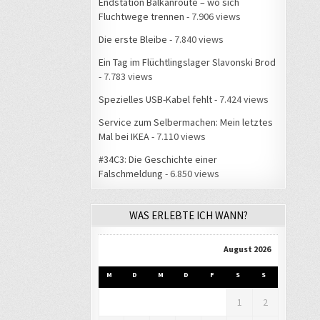
Endstation Balkanroute – wo sich
Fluchtwege trennen
- 7.906 views
Die erste Bleibe
- 7.840 views
Ein Tag im Flüchtlingslager Slavonski Brod
- 7.783 views
Spezielles USB-Kabel fehlt
- 7.424 views
Service zum Selbermachen: Mein letztes
Mal bei IKEA
- 7.110 views
#34C3: Die Geschichte einer
Falschmeldung
- 6.850 views
WAS ERLEBTE ICH WANN?
August 2026
M
D
M
D
F
S
S
1
2