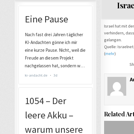
IN
Isra
Israel hat mit d
verhindern, dass
gelangen.
Quelle: Israelnet
(
mehr
)
Sh
A
Related Art