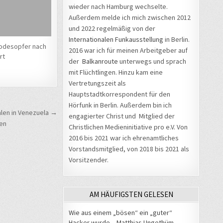
wieder nach Hamburg wechselte.
Außerdem melde ich mich zwischen 2012
und 2022 regelmäßig von der
Internationalen Funkausstellung
in Berlin.
Todesopfer nach
2016 war ich für meinen Arbeitgeber auf
rt
der
Balkanroute
unterwegs und sprach
mit Flüchtlingen. Hinzu kam eine
Vertretungszeit als
Hauptstadtkorrespondent für den
Hörfunk in Berlin. Außerdem bin ich
len in Venezuela →
engagierter Christ und Mitglied der
en
Christlichen Medieninitiative pro e.V. Von
2016 bis 2021 war ich ehrenamtliches
Vorstandsmitglied, von 2018 bis 2021 als
Vorsitzender.
AM HÄUFIGSTEN GELESEN
Wie aus einem „bösen“ ein „guter“
Hacker wurde – Matthias Ungethüm