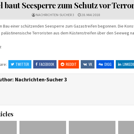
el baut Seesperre zum Schutz vor Terro
NACHRICHTEN-SUCHER 3
28. MAI 2018
em Bau einer schützenden Seesperre zum Gazastreifen begonnen. Die Konst
 palästinensische Terroristen aus dem Küstenstreifen über den Seeweg na
z
are:
TWITTER
FACEBOOK
REDDIT
VK
DIGG
LINKEDI
uthor:
Nachrichten-Sucher 3
icles