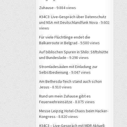
Zuhause
- 9.884 views
#34C3: Live-Gespräch über Datenschutz
und NSA mit Deutschlandfunk Nova
- 9.602
views
Für viele Flüchtlinge endet die
Balkanroute in Belgrad
- 9.580 views
Auf biblischen Spuren in Shilo: Stiftshütte
und Bundeslade
- 9.298 views
Stromladesäulen mit Einladung zur
Selbstbedienung
- 9.047 views
Am Bethesda-Teich stand auch schon
Jesus
- 8.910 views
Rund um mein Zuhause gibt es
Feuerwehreinsätze
- 8.875 views
Messe Leipzig Hotel-Chaos beim Hacker-
Kongress
- 8.820 views
#34C3 – Live-Gespräch mit MDR Aktuell: