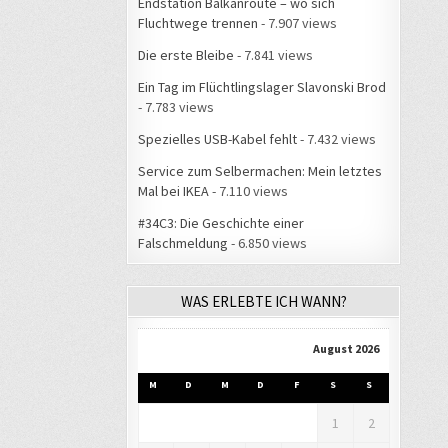
Endstation Balkanroute – wo sich
Fluchtwege trennen
- 7.907 views
Die erste Bleibe
- 7.841 views
Ein Tag im Flüchtlingslager Slavonski Brod
- 7.783 views
Spezielles USB-Kabel fehlt
- 7.432 views
Service zum Selbermachen: Mein letztes
Mal bei IKEA
- 7.110 views
#34C3: Die Geschichte einer
Falschmeldung
- 6.850 views
WAS ERLEBTE ICH WANN?
August 2026
M
D
M
D
F
S
S
1
2