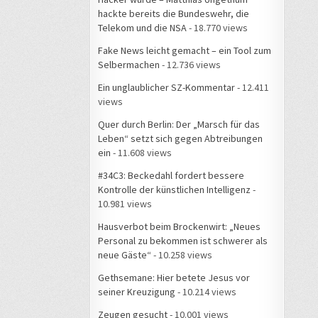
hackte bereits die Bundeswehr, die
Telekom und die NSA
- 18.770 views
Fake News leicht gemacht – ein Tool zum
Selbermachen
- 12.736 views
Ein unglaublicher SZ-Kommentar
- 12.411
views
Quer durch Berlin: Der „Marsch für das
Leben“ setzt sich gegen Abtreibungen
ein
- 11.608 views
#34C3: Beckedahl fordert bessere
Kontrolle der künstlichen Intelligenz
-
10.981 views
Hausverbot beim Brockenwirt: „Neues
Personal zu bekommen ist schwerer als
neue Gäste“
- 10.258 views
Gethsemane: Hier betete Jesus vor
seiner Kreuzigung
- 10.214 views
Zeugen gesucht
- 10.001 views