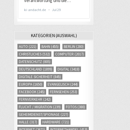
KATEGORIEN (AUSWAHL)
AUTO
(221)
BAHN
(455)
BERLIN
(280)
CHRISTLICHES
(532)
COMPUTER
(2017)
DATENSCHUTZ
(805)
DEUTSCHLAND
(1899)
DIGITAL
(3418)
DIGITALE SICHERHEIT
(845)
EUROPA
(1650)
EVANGELISCH
(244)
FACEBOOK
(245)
FERNSEHEN
(253)
FERNVERKEHR
(242)
FLUCHT / MIGRATION
(239)
FOTOS
(380)
GEHEIMDIENST/SPIONAGE
(227)
HALLE
(317)
HARDWARE
(721)
INTERNET
(2671)
INTERNETHANDEL
(413)