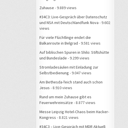
Zuhause
- 9.889 views
#34C3: Live-Gespräch über Datenschutz
und NSA mit Deutschlandfunk Nova
- 9.602
views
Für viele Flüchtlinge endet die
Balkanroute in Belgrad
- 9.581 views
Auf biblischen Spuren in Shilo: Stiftshütte
und Bundeslade
- 9.299 views
Stromladesäulen mit Einladung zur
Selbstbedienung
- 9.047 views
Am Bethesda-Teich stand auch schon
Jesus
- 8.910 views
Rund um mein Zuhause gibt es
Feuerwehreinsätze
- 8.877 views
Messe Leipzig Hotel-Chaos beim Hacker-
Kongress
- 8.821 views
#34C3 – Live-Gespräch mit MDR Aktuell: