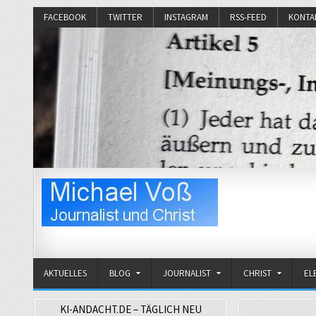
FACEBOOK
TWITTER
INSTAGRAM
RSS-FEED
KONTA
Michael Voß
Journalist und Christ
AKTUELLES
BLOG
JOURNALIST
CHRIST
EL
KI-ANDACHT.DE – TÄGLICH NEU