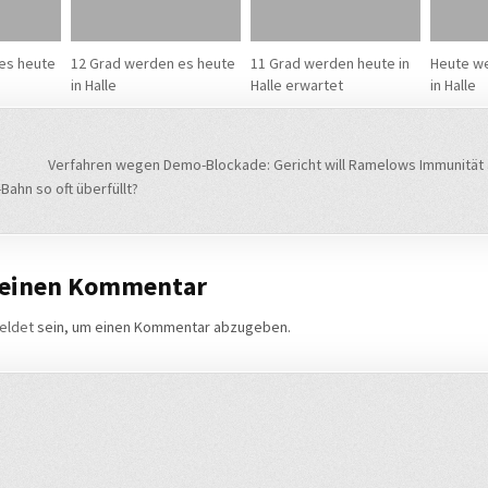
es heute
12 Grad werden es heute
11 Grad werden heute in
Heute we
in Halle
Halle erwartet
in Halle
navigation
Verfahren wegen Demo-Blockade: Gericht will Ramelows Immunität
Bahn so oft überfüllt?
 einen Kommentar
eldet
sein, um einen Kommentar abzugeben.