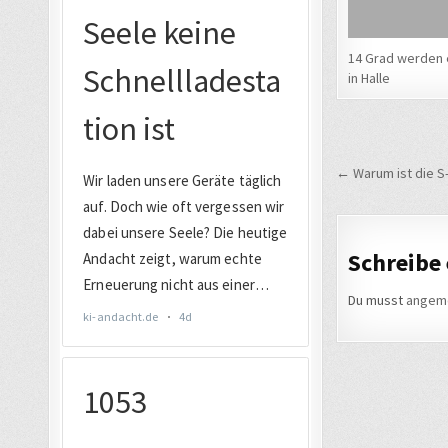
14 Grad werden 
in Halle
Beitrags
← Warum ist die S-
Schreibe
Du musst
angem