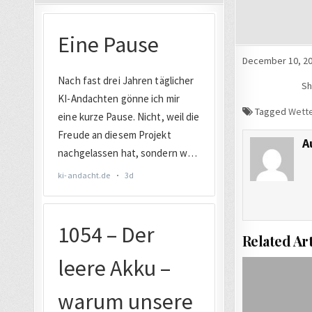
December 10, 201
Sh
Tagged
Wett
A
Related Art