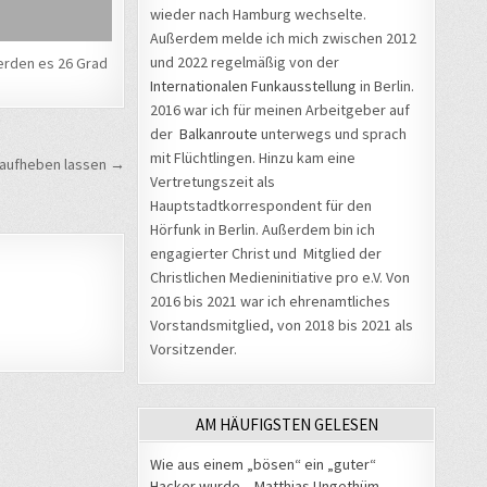
wieder nach Hamburg wechselte.
Außerdem melde ich mich zwischen 2012
und 2022 regelmäßig von der
rden es 26 Grad
Internationalen Funkausstellung
in Berlin.
2016 war ich für meinen Arbeitgeber auf
der
Balkanroute
unterwegs und sprach
mit Flüchtlingen. Hinzu kam eine
 aufheben lassen →
Vertretungszeit als
Hauptstadtkorrespondent für den
Hörfunk in Berlin. Außerdem bin ich
engagierter Christ und Mitglied der
Christlichen Medieninitiative pro e.V. Von
2016 bis 2021 war ich ehrenamtliches
Vorstandsmitglied, von 2018 bis 2021 als
Vorsitzender.
AM HÄUFIGSTEN GELESEN
Wie aus einem „bösen“ ein „guter“
Hacker wurde – Matthias Ungethüm