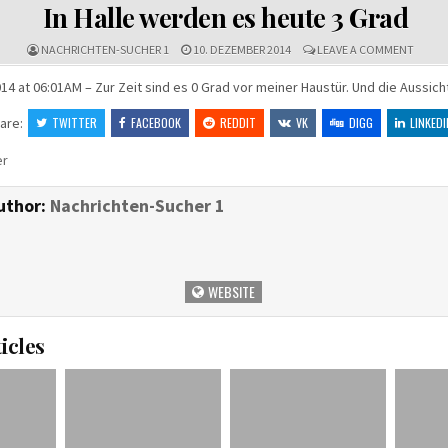
IN
In Halle werden es heute 3 Grad
ON
NACHRICHTEN-SUCHER 1
10. DEZEMBER 2014
LEAVE A COMMENT
IN
HALLE
4 at 06:01AM – Zur Zeit sind es 0 Grad vor meiner Haustür. Und die Aussic
WERD
ES
are:
TWITTER
FACEBOOK
REDDIT
VK
DIGG
LINKEDI
HEUTE
3
GRAD
er
uthor:
Nachrichten-Sucher 1
WEBSITE
icles