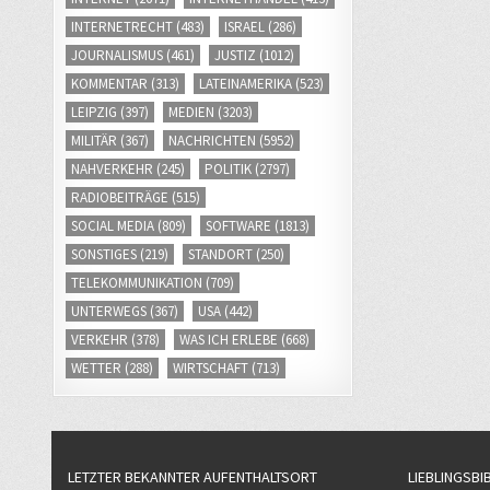
INTERNETRECHT
(483)
ISRAEL
(286)
JOURNALISMUS
(461)
JUSTIZ
(1012)
KOMMENTAR
(313)
LATEINAMERIKA
(523)
LEIPZIG
(397)
MEDIEN
(3203)
MILITÄR
(367)
NACHRICHTEN
(5952)
NAHVERKEHR
(245)
POLITIK
(2797)
RADIOBEITRÄGE
(515)
SOCIAL MEDIA
(809)
SOFTWARE
(1813)
SONSTIGES
(219)
STANDORT
(250)
TELEKOMMUNIKATION
(709)
UNTERWEGS
(367)
USA
(442)
VERKEHR
(378)
WAS ICH ERLEBE
(668)
WETTER
(288)
WIRTSCHAFT
(713)
LETZTER BEKANNTER AUFENTHALTSORT
LIEBLINGSBI