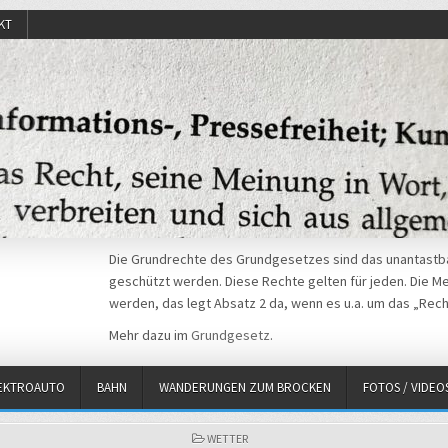
KT
Die Grundrechte des Grundgesetzes sind das unantastba
geschützt werden. Diese Rechte gelten für jeden. Die Mei
werden, das legt Absatz 2 da, wenn es u.a. um das „Rech
Mehr dazu im
Grundgesetz
.
EKTROAUTO
BAHN
WANDERUNGEN ZUM BROCKEN
FOTOS / VIDEO
POSTED
WETTER