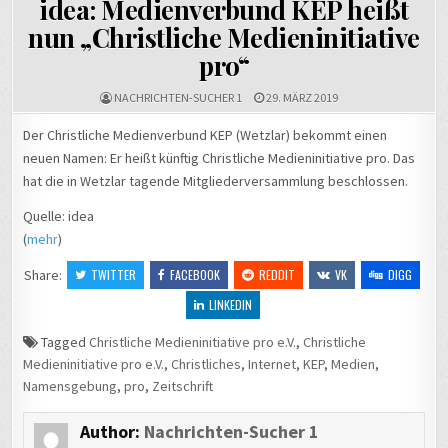
idea: Medienverbund KEP heißt
nun „Christliche Medieninitiative
pro“
NACHRICHTEN-SUCHER 1
29. MÄRZ 2019
Der Christliche Medienverbund KEP (Wetzlar) bekommt einen
neuen Namen: Er heißt künftig Christliche Medieninitiative pro. Das
hat die in Wetzlar tagende Mitgliederversammlung beschlossen.
Quelle: idea
(
mehr
)
Share:
TWITTER
FACEBOOK
REDDIT
VK
DIGG
LINKEDIN
Tagged
Christliche Medieninitiative pro e.V.
,
Christliche
Medieninitiative pro e.V.
,
Christliches
,
Internet
,
KEP
,
Medien
,
Namensgebung
,
pro
,
Zeitschrift
Author:
Nachrichten-Sucher 1