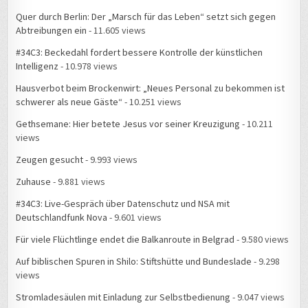
Quer durch Berlin: Der „Marsch für das Leben“ setzt sich gegen
Abtreibungen ein
- 11.605 views
#34C3: Beckedahl fordert bessere Kontrolle der künstlichen
Intelligenz
- 10.978 views
Hausverbot beim Brockenwirt: „Neues Personal zu bekommen ist
schwerer als neue Gäste“
- 10.251 views
Gethsemane: Hier betete Jesus vor seiner Kreuzigung
- 10.211
views
Zeugen gesucht
- 9.993 views
Zuhause
- 9.881 views
#34C3: Live-Gespräch über Datenschutz und NSA mit
Deutschlandfunk Nova
- 9.601 views
Für viele Flüchtlinge endet die Balkanroute in Belgrad
- 9.580 views
Auf biblischen Spuren in Shilo: Stiftshütte und Bundeslade
- 9.298
views
Stromladesäulen mit Einladung zur Selbstbedienung
- 9.047 views
Am Bethesda-Teich stand auch schon Jesus
- 8.908 views