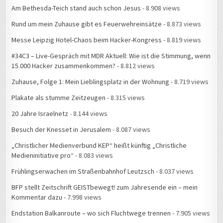
Rund um mein Zuhause gibt es Feuerwehreinsätze
- 8.873 views
Messe Leipzig Hotel-Chaos beim Hacker-Kongress
- 8.819 views
#34C3 – Live-Gespräch mit MDR Aktuell: Wie ist die Stimmung, wenn
15.000 Hacker zusammenkommen?
- 8.812 views
Zuhause, Folge 1: Mein Lieblingsplatz in der Wohnung
- 8.719 views
Plakate als stumme Zeitzeugen
- 8.315 views
20 Jahre Israelnetz
- 8.144 views
Besuch der Knesset in Jerusalem
- 8.087 views
„Christlicher Medienverbund KEP“ heißt künftig „Christliche
Medieninitiative pro“
- 8.083 views
Frühlingserwachen im Straßenbahnhof Leutzsch
- 8.037 views
BFP stellt Zeitschrift GEISTbewegt! zum Jahresende ein – mein
Kommentar dazu
- 7.998 views
Endstation Balkanroute – wo sich Fluchtwege trennen
- 7.905 views
Die erste Bleibe
- 7.831 views