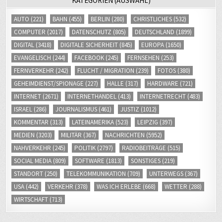
AUTO
(221)
BAHN
(455)
BERLIN
(280)
CHRISTLICHES
(532)
COMPUTER
(2017)
DATENSCHUTZ
(805)
DEUTSCHLAND
(1899)
DIGITAL
(3418)
DIGITALE SICHERHEIT
(845)
EUROPA
(1650)
EVANGELISCH
(244)
FACEBOOK
(245)
FERNSEHEN
(253)
FERNVERKEHR
(242)
FLUCHT / MIGRATION
(239)
FOTOS
(380)
GEHEIMDIENST/SPIONAGE
(227)
HALLE
(317)
HARDWARE
(721)
INTERNET
(2671)
INTERNETHANDEL
(413)
INTERNETRECHT
(483)
ISRAEL
(286)
JOURNALISMUS
(461)
JUSTIZ
(1012)
KOMMENTAR
(313)
LATEINAMERIKA
(523)
LEIPZIG
(397)
MEDIEN
(3203)
MILITÄR
(367)
NACHRICHTEN
(5952)
NAHVERKEHR
(245)
POLITIK
(2797)
RADIOBEITRÄGE
(515)
SOCIAL MEDIA
(809)
SOFTWARE
(1813)
SONSTIGES
(219)
STANDORT
(250)
TELEKOMMUNIKATION
(709)
UNTERWEGS
(367)
USA
(442)
VERKEHR
(378)
WAS ICH ERLEBE
(668)
WETTER
(288)
WIRTSCHAFT
(713)