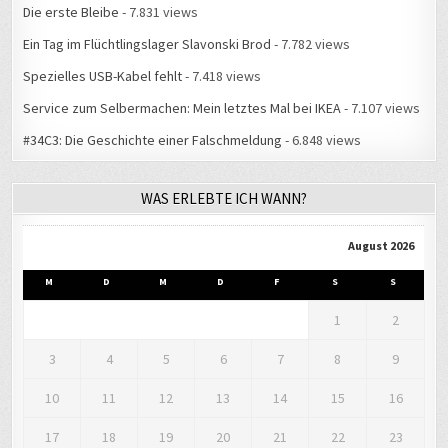
Ein Tag im Flüchtlingslager Slavonski Brod
- 7.782 views
Spezielles USB-Kabel fehlt
- 7.418 views
Service zum Selbermachen: Mein letztes Mal bei IKEA
- 7.107 views
#34C3: Die Geschichte einer Falschmeldung
- 6.848 views
WAS ERLEBTE ICH WANN?
August 2026
M
D
M
D
F
S
S
1
2
3
4
5
6
7
8
9
10
11
12
13
14
15
16
17
18
19
20
21
22
23