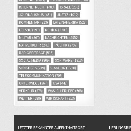
INTERNETRECHT
(483)
ISRAEL
(286)
JOURNALISMUS
(461)
JUSTIZ
(1012)
KOMMENTAR
(313)
LATEINAMERIKA
(523)
LEIPZIG
(397)
MEDIEN
(3203)
MILITÄR
(367)
NACHRICHTEN
(5952)
NAHVERKEHR
(245)
POLITIK
(2797)
RADIOBEITRÄGE
(515)
SOCIAL MEDIA
(809)
SOFTWARE
(1813)
SONSTIGES
(219)
STANDORT
(250)
TELEKOMMUNIKATION
(709)
UNTERWEGS
(367)
USA
(442)
VERKEHR
(378)
WAS ICH ERLEBE
(668)
WETTER
(288)
WIRTSCHAFT
(713)
LETZTER BEKANNTER AUFENTHALTSORT
LIEBLINGSBI