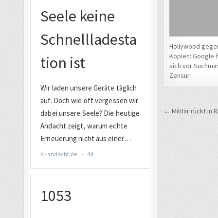
Hollywood gegen
Kopien: Google f
sich vor Suchma
Zensur
Beitrags
← Militär rückt in 