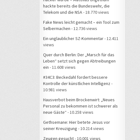
hackte bereits die Bundeswehr, die
Telekom und die NSA
- 18.770 views
Fake News leicht gemacht – ein Tool zum
Selbermachen
- 12.736 views
Ein unglaublicher SZ-Kommentar
- 12.411
views
Quer durch Berlin: Der „Marsch für das
Leben“ setzt sich gegen Abtreibungen
ein
- 11.608 views
#34C3: Beckedahl fordert bessere
Kontrolle der künstlichen Intelligenz
-
10.981 views
Hausverbot beim Brockenwirt: „Neues
Personal zu bekommen ist schwerer als
neue Gäste“
- 10.258 views
Gethsemane: Hier betete Jesus vor
seiner Kreuzigung
- 10.214 views
Zeugen gesucht
- 10.001 views