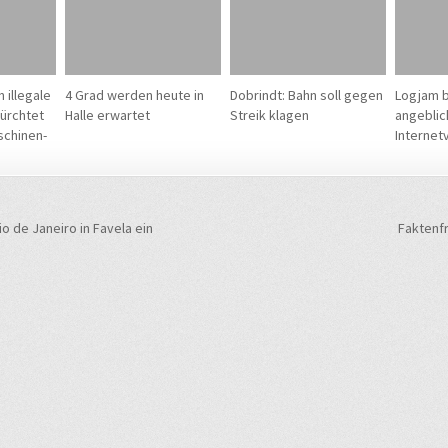
 illegale
4 Grad werden heute in
Dobrindt: Bahn soll gegen
Logjam 
ürchtet
Halle erwartet
Streik klagen
angeblic
schinen-
Internet
navigation
Rio de Janeiro in Favela ein
Faktenf