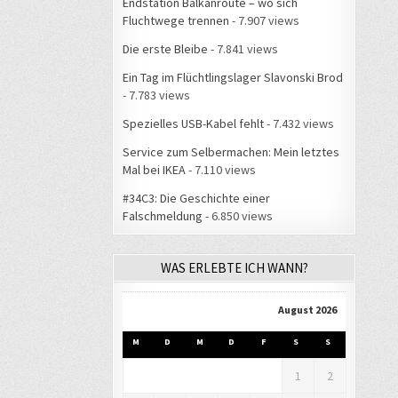
Endstation Balkanroute – wo sich
Fluchtwege trennen
- 7.907 views
Die erste Bleibe
- 7.841 views
Ein Tag im Flüchtlingslager Slavonski Brod
- 7.783 views
Spezielles USB-Kabel fehlt
- 7.432 views
Service zum Selbermachen: Mein letztes
Mal bei IKEA
- 7.110 views
#34C3: Die Geschichte einer
Falschmeldung
- 6.850 views
WAS ERLEBTE ICH WANN?
August 2026
M
D
M
D
F
S
S
1
2