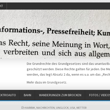
KT
Die Grundrechte des Grundgesetzes sind das unantastba
geschützt werden. Diese Rechte gelten für jeden. Die Mei
werden, das legt Absatz 2 da, wenn es u.a. um das „Rech
Mehr dazu im
Grundgesetz
.
EKTROAUTO
BAHN
WANDERUNGEN ZUM BROCKEN
FOTOS / VIDEO
POSTED
KARIBIK
,
NACHRICHTEN
,
UNGLÜCK
,
USA
,
WETTER