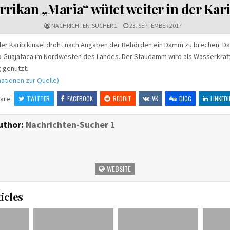
IN
rikan „Maria“ wütet weiter in der Kar
NACHRICHTEN-SUCHER 1
23. SEPTEMBER 2017
er Karibikinsel droht nach Angaben der Behörden ein Damm zu brechen. Da
o Guajataca im Nordwesten des Landes. Der Staudamm wird als Wasserkraf
 genutzt.
ationen zur Quelle)
are:
TWITTER
FACEBOOK
REDDIT
VK
DIGG
LINKEDI
uthor:
Nachrichten-Sucher 1
WEBSITE
icles