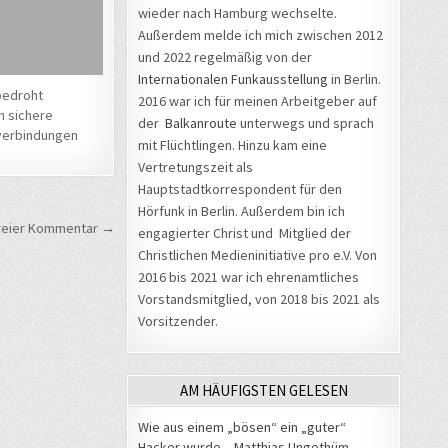
wieder nach Hamburg wechselte.
Außerdem melde ich mich zwischen 2012
und 2022 regelmäßig von der
Internationalen Funkausstellung
in Berlin.
bedroht
2016 war ich für meinen Arbeitgeber auf
h sichere
der
Balkanroute
unterwegs und sprach
verbindungen
mit Flüchtlingen. Hinzu kam eine
Vertretungszeit als
Hauptstadtkorrespondent für den
Hörfunk in Berlin. Außerdem bin ich
reier Kommentar →
engagierter Christ und Mitglied der
Christlichen Medieninitiative pro e.V. Von
2016 bis 2021 war ich ehrenamtliches
Vorstandsmitglied, von 2018 bis 2021 als
Vorsitzender.
AM HÄUFIGSTEN GELESEN
Wie aus einem „bösen“ ein „guter“
Hacker wurde – Matthias Ungethüm