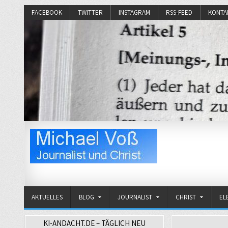
FACEBOOK
TWITTER
INSTAGRAM
RSS-FEED
KONTA
Michael Voß
Journalist und Christ
AKTUELLES
BLOG
JOURNALIST
CHRIST
EL
KI-ANDACHT.DE – TÄGLICH NEU