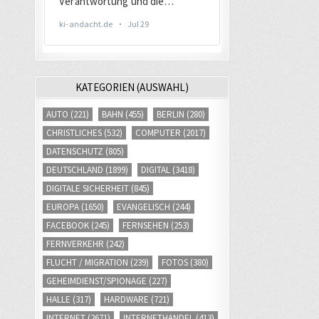
KATEGORIEN (AUSWAHL)
AUTO
(221)
BAHN
(455)
BERLIN
(280)
CHRISTLICHES
(532)
COMPUTER
(2017)
DATENSCHUTZ
(805)
DEUTSCHLAND
(1899)
DIGITAL
(3418)
DIGITALE SICHERHEIT
(845)
EUROPA
(1650)
EVANGELISCH
(244)
FACEBOOK
(245)
FERNSEHEN
(253)
FERNVERKEHR
(242)
FLUCHT / MIGRATION
(239)
FOTOS
(380)
GEHEIMDIENST/SPIONAGE
(227)
HALLE
(317)
HARDWARE
(721)
INTERNET
(2671)
INTERNETHANDEL
(413)