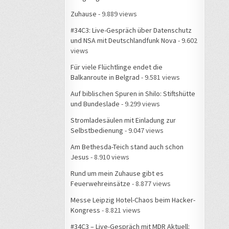
Zuhause
- 9.889 views
#34C3: Live-Gespräch über Datenschutz
und NSA mit Deutschlandfunk Nova
- 9.602
views
Für viele Flüchtlinge endet die
Balkanroute in Belgrad
- 9.581 views
Auf biblischen Spuren in Shilo: Stiftshütte
und Bundeslade
- 9.299 views
Stromladesäulen mit Einladung zur
Selbstbedienung
- 9.047 views
Am Bethesda-Teich stand auch schon
Jesus
- 8.910 views
Rund um mein Zuhause gibt es
Feuerwehreinsätze
- 8.877 views
Messe Leipzig Hotel-Chaos beim Hacker-
Kongress
- 8.821 views
#34C3 – Live-Gespräch mit MDR Aktuell: