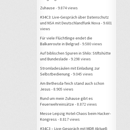
Zuhause
- 9.874 views
#34C3: Live-Gespräch über Datenschutz
und NSA mit Deutschlandfunk Nova
- 9.601
views
Für viele Flüchtlinge endet die
Balkanroute in Belgrad
- 9.580 views
Auf biblischen Spuren in Shilo: Stiftshütte
und Bundeslade
- 9.298 views
Stromladesäulen mit Einladung zur
Selbstbedienung
- 9.045 views
Am Bethesda-Teich stand auch schon
Jesus
- 8.905 views
Rund um mein Zuhause gibt es
Feuerwehreinsätze
- 8.872 views
Messe Leipzig Hotel-Chaos beim Hacker-
Kongress
- 8.817 views
#34C3 – Live-Gespräch mit MDR Aktuell: