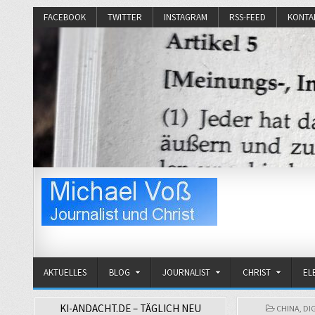
FACEBOOK
TWITTER
INSTAGRAM
RSS-FEED
KONTA
Michael Voß
Journalist und Christ
AKTUELLES
BLOG
JOURNALIST
CHRIST
EL
KI-ANDACHT.DE – TÄGLICH NEU
POSTED
CHINA
,
DI