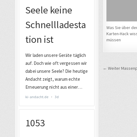
Was Sie über de
Karten-Hack wis
müssen
Beitrags
← Weiter Massenpr