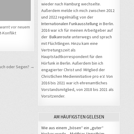
wieder nach Hamburg wechselte.
Außerdem melde ich mich zwischen 2012
und 2022 regelmäßig von der
Internationalen Funkausstellung
in Berlin.
 warnt vor neuem
2016 war ich für meinen Arbeitgeber auf
-Konflikt
der
Balkanroute
unterwegs und sprach
mit Flüchtlingen. Hinzu kam eine
Vertretungszeit als
Hauptstadtkorrespondent für den
Hörfunk in Berlin. Außerdem bin ich
Fluch oder Segen? →
engagierter Christ und Mitglied der
Christlichen Medieninitiative pro e.V. Von
2016 bis 2021 war ich ehrenamtliches
Vorstandsmitglied, von 2018 bis 2021 als
Vorsitzender.
AM HÄUFIGSTEN GELESEN
Wie aus einem „bösen“ ein „guter“
Hacker wurde – Matthias Ungethüm