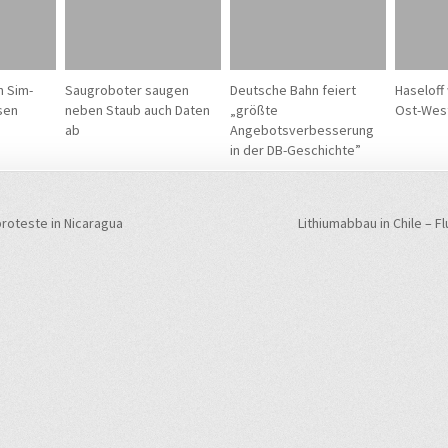
n Sim-
Saugroboter saugen
Deutsche Bahn feiert
Haseloff
sen
neben Staub auch Daten
„größte
Ost-West
ab
Angebotsverbesserung
in der DB-Geschichte”
navigation
oteste in Nicaragua
Lithiumabbau in Chile – 