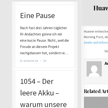
IN
Huawe
Huawei entwickel
Morning Post, d
(mehr und Inform
Sh
A
Related Art