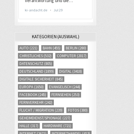
KATEGORIEN (AUSWAHL)
AUTO
(221)
BAHN
(455)
BERLIN
(280)
CHRISTLICHES
(532)
COMPUTER
(2017)
DATENSCHUTZ
(805)
DEUTSCHLAND
(1899)
DIGITAL
(3418)
DIGITALE SICHERHEIT
(845)
EUROPA
(1650)
EVANGELISCH
(244)
FACEBOOK
(245)
FERNSEHEN
(253)
FERNVERKEHR
(242)
FLUCHT / MIGRATION
(239)
FOTOS
(380)
GEHEIMDIENST/SPIONAGE
(227)
HALLE
(317)
HARDWARE
(721)
INTERNET
(2671)
INTERNETHANDEL
(413)