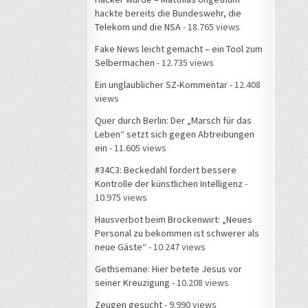
hackte bereits die Bundeswehr, die
Telekom und die NSA
- 18.765 views
Fake News leicht gemacht – ein Tool zum
Selbermachen
- 12.735 views
Ein unglaublicher SZ-Kommentar
- 12.408
views
Quer durch Berlin: Der „Marsch für das
Leben“ setzt sich gegen Abtreibungen
ein
- 11.605 views
#34C3: Beckedahl fordert bessere
Kontrolle der künstlichen Intelligenz
-
10.975 views
Hausverbot beim Brockenwirt: „Neues
Personal zu bekommen ist schwerer als
neue Gäste“
- 10.247 views
Gethsemane: Hier betete Jesus vor
seiner Kreuzigung
- 10.208 views
Zeugen gesucht
- 9.990 views