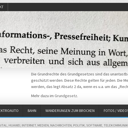
KT
Die Grundrechte des Grundgesetzes sind das unantastba
geschützt werden. Diese Rechte gelten für jeden. Die Mei
werden, das legt Absatz 2 da, wenn es u.a. um das „Rech
Mehr dazu im
Grundgesetz
.
EKTROAUTO
BAHN
WANDERUNGEN ZUM BROCKEN
FOTOS / VIDEO
GITAL
,
HUAWEI
,
INTERNET
,
MEDIEN
,
NACHRICHTEN
,
POLITIK
,
SOFTWARE
,
TELEKOMMUNIK