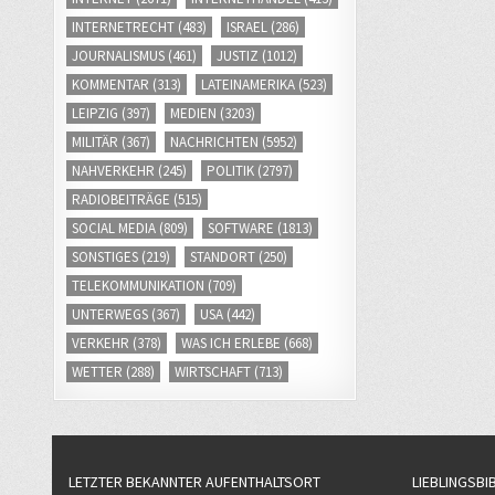
INTERNETRECHT
(483)
ISRAEL
(286)
JOURNALISMUS
(461)
JUSTIZ
(1012)
KOMMENTAR
(313)
LATEINAMERIKA
(523)
LEIPZIG
(397)
MEDIEN
(3203)
MILITÄR
(367)
NACHRICHTEN
(5952)
NAHVERKEHR
(245)
POLITIK
(2797)
RADIOBEITRÄGE
(515)
SOCIAL MEDIA
(809)
SOFTWARE
(1813)
SONSTIGES
(219)
STANDORT
(250)
TELEKOMMUNIKATION
(709)
UNTERWEGS
(367)
USA
(442)
VERKEHR
(378)
WAS ICH ERLEBE
(668)
WETTER
(288)
WIRTSCHAFT
(713)
LETZTER BEKANNTER AUFENTHALTSORT
LIEBLINGSBI