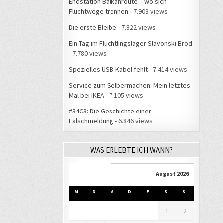
Endstation Balkanroute – wo sich
Fluchtwege trennen
- 7.903 views
Die erste Bleibe
- 7.822 views
Ein Tag im Flüchtlingslager Slavonski Brod
- 7.780 views
Spezielles USB-Kabel fehlt
- 7.414 views
Service zum Selbermachen: Mein letztes
Mal bei IKEA
- 7.105 views
#34C3: Die Geschichte einer
Falschmeldung
- 6.846 views
WAS ERLEBTE ICH WANN?
August 2026
M
D
M
D
F
S
S
1
2