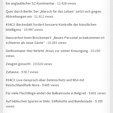
Ein unglaublicher SZ-Kommentar
- 12.426 views
Quer durch Berlin: Der „Marsch für das Leben“ setzt sich gegen
Abtreibungen ein
- 11.612 views
#34C3: Beckedahl fordert bessere Kontrolle der künstlichen
Intelligenz
- 10.997 views
Hausverbot beim Brockenwirt: „Neues Personal zu bekommen ist
schwerer als neue Gäste“
- 10.283 views
Gethsemane: Hier betete Jesus vor seiner Kreuzigung
- 10.230
views
Zeugen gesucht
- 10.024 views
Zuhause
- 9.917 views
#34C3: Live-Gespräch über Datenschutz und NSA mit
Deutschlandfunk Nova
- 9.605 views
Für viele Flüchtlinge endet die Balkanroute in Belgrad
- 9.601 views
Auf biblischen Spuren in Shilo: Stiftshütte und Bundeslade
- 9.305
views