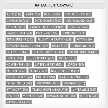
KATEGORIEN (AUSWAHL)
AUTO
(221)
BAHN
(455)
BERLIN
(280)
CHRISTLICHES
(532)
COMPUTER
(2017)
DATENSCHUTZ
(805)
DEUTSCHLAND
(1899)
DIGITAL
(3418)
DIGITALE SICHERHEIT
(845)
EUROPA
(1650)
EVANGELISCH
(244)
FACEBOOK
(245)
FERNSEHEN
(253)
FERNVERKEHR
(242)
FLUCHT / MIGRATION
(239)
FOTOS
(380)
GEHEIMDIENST/SPIONAGE
(227)
HALLE
(317)
HARDWARE
(721)
INTERNET
(2671)
INTERNETHANDEL
(413)
INTERNETRECHT
(483)
ISRAEL
(286)
JOURNALISMUS
(461)
JUSTIZ
(1012)
KOMMENTAR
(313)
LATEINAMERIKA
(523)
LEIPZIG
(397)
MEDIEN
(3203)
MILITÄR
(367)
NACHRICHTEN
(5952)
NAHVERKEHR
(245)
POLITIK
(2797)
RADIOBEITRÄGE
(515)
SOCIAL MEDIA
(809)
SOFTWARE
(1813)
SONSTIGES
(219)
STANDORT
(250)
TELEKOMMUNIKATION
(709)
UNTERWEGS
(367)
USA
(442)
VERKEHR
(378)
WAS ICH ERLEBE
(668)
WETTER
(288)
WIRTSCHAFT
(713)