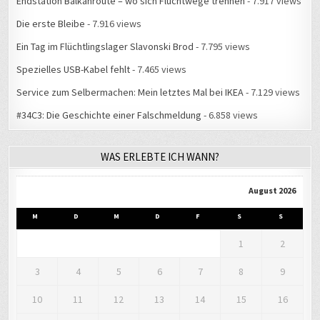
Endstation Balkanroute – wo sich Fluchtwege trennen
- 7.917 views
Die erste Bleibe
- 7.916 views
Ein Tag im Flüchtlingslager Slavonski Brod
- 7.795 views
Spezielles USB-Kabel fehlt
- 7.465 views
Service zum Selbermachen: Mein letztes Mal bei IKEA
- 7.129 views
#34C3: Die Geschichte einer Falschmeldung
- 6.858 views
WAS ERLEBTE ICH WANN?
August 2026
M
D
M
D
F
S
S
1
2
3
4
5
6
7
8
9
10
11
12
13
14
15
16