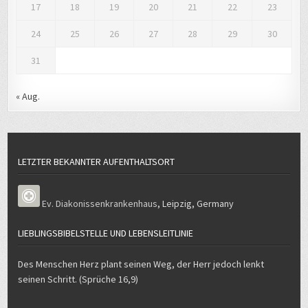
17
18
19
20
21
22
23
24
25
26
27
28
29
30
31
« Aug.
LETZTER BEKANNTER AUFENTHALTSORT
Ev. Diakonissenkrankenhaus
,
Leipzig
,
Germany
LIEBLINGSBIBELSTELLE UND LEBENSLEITLINIE
Des Menschen Herz plant seinen Weg, der Herr jedoch lenkt
seinen Schritt. (Sprüche 16,9)