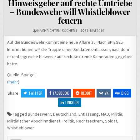
Hinweisgeber auf rechte Umtriebe
– Bundeswehr will Whistleblower
feuern
NACHRICHTEN-SUCHER 1
31. MAI 2019
Auf die Bundeswehr kommt eine neue Affäre zu: Nach SPIEGEL-
Informationen will die Truppe einen Soldaten entlassen, nachdem
er umfangreiche Hinweise auf rechtsextreme Kameraden gegeben
hatte.
Quelle: Spiegel
(
mehr
)
Share:
TWITTER
FACEBOOK
REDDIT
VK
DIGG
LINKEDIN
Tagged
Bundeswehr
,
Deutschland
,
Entlassung
,
MAD
,
Militär
,
Militärischer Abschirmdienst
,
Politik
,
Rechtsextrem
,
Soldat
,
Whistleblower