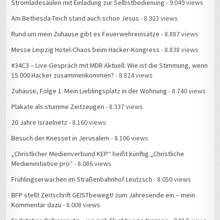
Stromladesäulen mit Einladung zur Selbstbedienung
- 9.049 views
Am Bethesda-Teich stand auch schon Jesus
- 8.923 views
Rund um mein Zuhause gibt es Feuerwehreinsätze
- 8.887 views
Messe Leipzig Hotel-Chaos beim Hacker-Kongress
- 8.838 views
#34C3 – Live-Gespräch mit MDR Aktuell: Wie ist die Stimmung, wenn
15.000 Hacker zusammenkommen?
- 8.824 views
Zuhause, Folge 1: Mein Lieblingsplatz in der Wohnung
- 8.740 views
Plakate als stumme Zeitzeugen
- 8.337 views
20 Jahre Israelnetz
- 8.160 views
Besuch der Knesset in Jerusalem
- 8.106 views
„Christlicher Medienverbund KEP“ heißt künftig „Christliche
Medieninitiative pro“
- 8.086 views
Frühlingserwachen im Straßenbahnhof Leutzsch
- 8.050 views
BFP stellt Zeitschrift GEISTbewegt! zum Jahresende ein – mein
Kommentar dazu
- 8.008 views