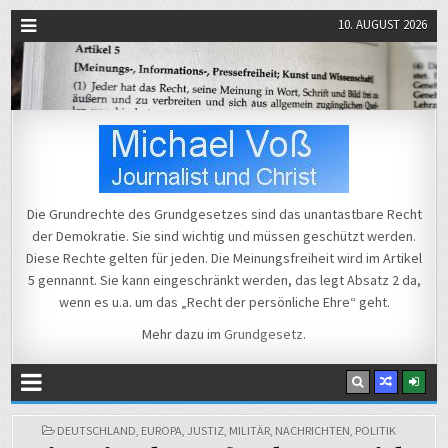
10. AUGUST 2026
Michael Voß
Journalist und Christ
Die Grundrechte des Grundgesetzes sind das unantastbare Recht
der Demokratie. Sie sind wichtig und müssen geschützt werden.
Diese Rechte gelten für jeden. Die Meinungsfreiheit wird im Artikel
5 gennannt. Sie kann eingeschränkt werden, das legt Absatz 2 da,
wenn es u.a. um das „Recht der persönliche Ehre“ geht.
Mehr dazu im
Grundgesetz
.
POSTED
DEUTSCHLAND
,
EUROPA
,
JUSTIZ
,
MILITÄR
,
NACHRICHTEN
,
POLITIK
IN