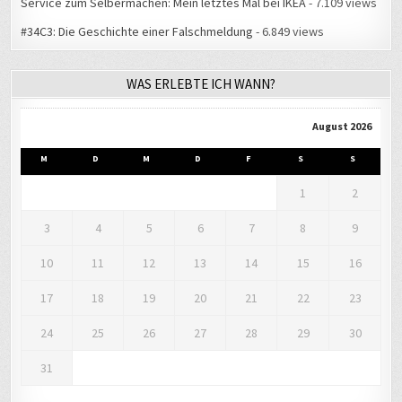
Service zum Selbermachen: Mein letztes Mal bei IKEA
- 7.109 views
#34C3: Die Geschichte einer Falschmeldung
- 6.849 views
WAS ERLEBTE ICH WANN?
August 2026
M
D
M
D
F
S
S
1
2
3
4
5
6
7
8
9
10
11
12
13
14
15
16
17
18
19
20
21
22
23
24
25
26
27
28
29
30
31