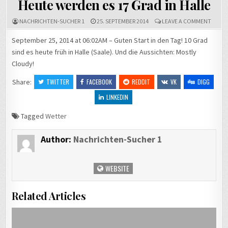
Heute werden es 17 Grad in Halle
ON
NACHRICHTEN-SUCHER 1
25. SEPTEMBER 2014
LEAVE A COMMENT
HEUT
WERD
September 25, 2014 at 06:02AM – Guten Start in den Tag! 10 Grad
ES
sind es heute früh in Halle (Saale). Und die Aussichten: Mostly
17
GRAD
Cloudy!
IN
HALLE
Share:
TWITTER
FACEBOOK
REDDIT
VK
DIGG
LINKEDIN
Tagged
Wetter
Author:
Nachrichten-Sucher 1
WEBSITE
Related Articles