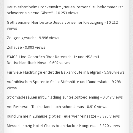
Hausverbot beim Brockenwirt: „Neues Personal zu bekommen ist
schwerer als neue Gäste“
- 10.253 views
Gethsemane: Hier betete Jesus vor seiner Kreuzigung
- 10.212
views
Zeugen gesucht
- 9.996 views
Zuhause
- 9.883 views
#34C3: Live-Gespräch über Datenschutz und NSA mit
Deutschlandfunk Nova
- 9.602 views
Für viele Flüchtlinge endet die Balkanroute in Belgrad
- 9.580 views
Auf biblischen Spuren in Shilo: Stiftshütte und Bundeslade
- 9.298
views
Stromladesäulen mit Einladung zur Selbstbedienung
- 9.047 views
Am Bethesda-Teich stand auch schon Jesus
- 8.910 views
Rund um mein Zuhause gibt es Feuerwehreinsätze
- 8.875 views
Messe Leipzig Hotel-Chaos beim Hacker-Kongress
- 8.820 views