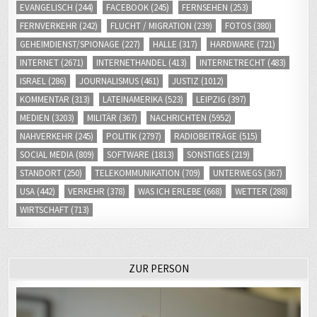
EVANGELISCH
(244)
FACEBOOK
(245)
FERNSEHEN
(253)
FERNVERKEHR
(242)
FLUCHT / MIGRATION
(239)
FOTOS
(380)
GEHEIMDIENST/SPIONAGE
(227)
HALLE
(317)
HARDWARE
(721)
INTERNET
(2671)
INTERNETHANDEL
(413)
INTERNETRECHT
(483)
ISRAEL
(286)
JOURNALISMUS
(461)
JUSTIZ
(1012)
KOMMENTAR
(313)
LATEINAMERIKA
(523)
LEIPZIG
(397)
MEDIEN
(3203)
MILITÄR
(367)
NACHRICHTEN
(5952)
NAHVERKEHR
(245)
POLITIK
(2797)
RADIOBEITRÄGE
(515)
SOCIAL MEDIA
(809)
SOFTWARE
(1813)
SONSTIGES
(219)
STANDORT
(250)
TELEKOMMUNIKATION
(709)
UNTERWEGS
(367)
USA
(442)
VERKEHR
(378)
WAS ICH ERLEBE
(668)
WETTER
(288)
WIRTSCHAFT
(713)
ZUR PERSON