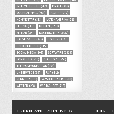
INTERNETRECHT
(483)
ISRAEL
(286)
JOURNALISMUS
(461)
JUSTIZ
(1012)
KOMMENTAR
(313)
LATEINAMERIKA
(523)
LEIPZIG
(397)
MEDIEN
(3203)
MILITÄR
(367)
NACHRICHTEN
(5952)
NAHVERKEHR
(245)
POLITIK
(2797)
RADIOBEITRÄGE
(515)
SOCIAL MEDIA
(809)
SOFTWARE
(1813)
SONSTIGES
(219)
STANDORT
(250)
TELEKOMMUNIKATION
(709)
UNTERWEGS
(367)
USA
(442)
VERKEHR
(378)
WAS ICH ERLEBE
(668)
WETTER
(288)
WIRTSCHAFT
(713)
LETZTER BEKANNTER AUFENTHALTSORT
LIEBLINGSBI