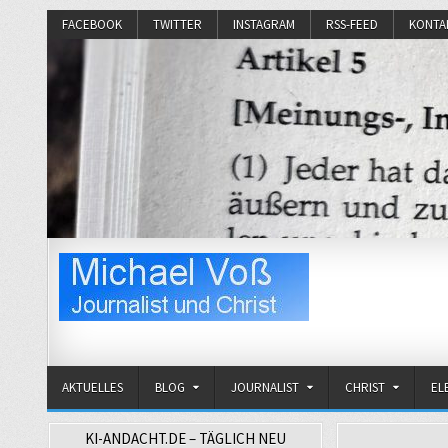
FACEBOOK
TWITTER
INSTAGRAM
RSS-FEED
KONTA
Michael Voß
Journalist und Christ
AKTUELLES
BLOG
JOURNALIST
CHRIST
EL
KI-ANDACHT.DE – TÄGLICH NEU