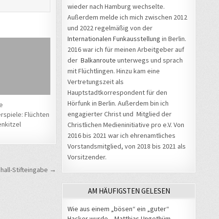
wieder nach Hamburg wechselte.
Außerdem melde ich mich zwischen 2012
und 2022 regelmäßig von der
Internationalen Funkausstellung
in Berlin.
2016 war ich für meinen Arbeitgeber auf
der
Balkanroute
unterwegs und sprach
mit Flüchtlingen. Hinzu kam eine
Vertretungszeit als
Hauptstadtkorrespondent für den
Hörfunk in Berlin. Außerdem bin ich
e
engagierter Christ und Mitglied der
spiele: Flüchten
enkitzel
Christlichen Medieninitiative pro e.V. Von
2016 bis 2021 war ich ehrenamtliches
Vorstandsmitglied, von 2018 bis 2021 als
Vorsitzender.
hall-Stifteingabe →
AM HÄUFIGSTEN GELESEN
Wie aus einem „bösen“ ein „guter“
Hacker wurde – Matthias Ungethüm