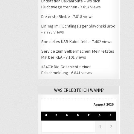
Endstation Balkanroute – wo sich
Fluchtwege trennen
- 7.897 views
Die erste Bleibe
- 7.818 views
Ein Tag im Flüchtlingslager Slavonski Brod
- 7.773 views
Spezielles USB-Kabel fehlt
- 7.402 views
Service zum Selbermachen: Mein letztes
Mal bei IKEA
- 7.101 views
#34C3: Die Geschichte einer
Falschmeldung
- 6.841 views
WAS ERLEBTE ICH WANN?
August 2026
M
D
M
D
F
S
S
1
2