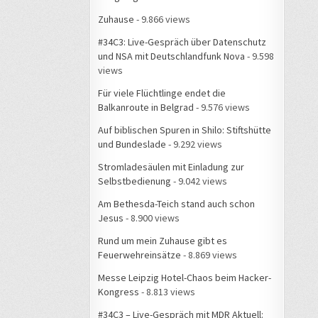
Zuhause
- 9.866 views
#34C3: Live-Gespräch über Datenschutz
und NSA mit Deutschlandfunk Nova
- 9.598
views
Für viele Flüchtlinge endet die
Balkanroute in Belgrad
- 9.576 views
Auf biblischen Spuren in Shilo: Stiftshütte
und Bundeslade
- 9.292 views
Stromladesäulen mit Einladung zur
Selbstbedienung
- 9.042 views
Am Bethesda-Teich stand auch schon
Jesus
- 8.900 views
Rund um mein Zuhause gibt es
Feuerwehreinsätze
- 8.869 views
Messe Leipzig Hotel-Chaos beim Hacker-
Kongress
- 8.813 views
#34C3 – Live-Gespräch mit MDR Aktuell: