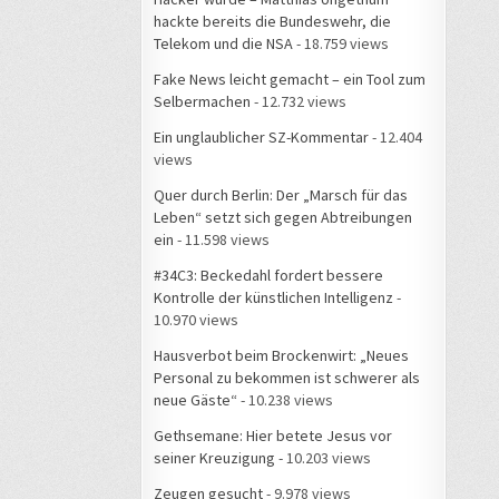
hackte bereits die Bundeswehr, die
Telekom und die NSA
- 18.759 views
Fake News leicht gemacht – ein Tool zum
Selbermachen
- 12.732 views
Ein unglaublicher SZ-Kommentar
- 12.404
views
Quer durch Berlin: Der „Marsch für das
Leben“ setzt sich gegen Abtreibungen
ein
- 11.598 views
#34C3: Beckedahl fordert bessere
Kontrolle der künstlichen Intelligenz
-
10.970 views
Hausverbot beim Brockenwirt: „Neues
Personal zu bekommen ist schwerer als
neue Gäste“
- 10.238 views
Gethsemane: Hier betete Jesus vor
seiner Kreuzigung
- 10.203 views
Zeugen gesucht
- 9.978 views