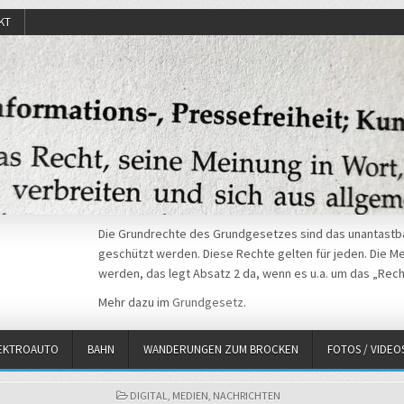
KT
Die Grundrechte des Grundgesetzes sind das unantastba
geschützt werden. Diese Rechte gelten für jeden. Die Mei
werden, das legt Absatz 2 da, wenn es u.a. um das „Rech
Mehr dazu im
Grundgesetz
.
EKTROAUTO
BAHN
WANDERUNGEN ZUM BROCKEN
FOTOS / VIDEO
POSTED
DIGITAL
,
MEDIEN
,
NACHRICHTEN