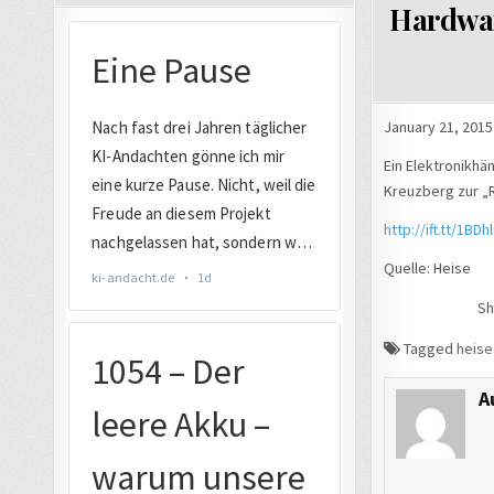
Hardwar
January 21, 2015
Ein Elektronikhä
Kreuzberg zur 
http://ift.tt/1BDh
Quelle: Heise
Sh
Tagged
heise
A