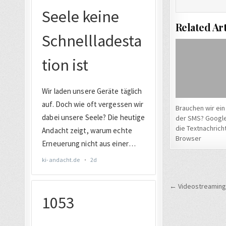
Related Art
Brauchen wir ein
der SMS? Google
die Textnachrich
Browser
Beitrags
← Videostreaming-D