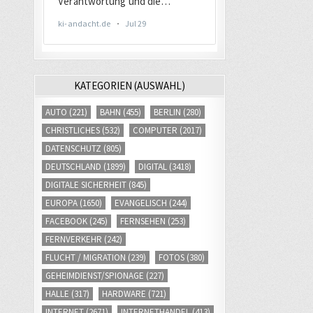
KATEGORIEN (AUSWAHL)
AUTO
(221)
BAHN
(455)
BERLIN
(280)
CHRISTLICHES
(532)
COMPUTER
(2017)
DATENSCHUTZ
(805)
DEUTSCHLAND
(1899)
DIGITAL
(3418)
DIGITALE SICHERHEIT
(845)
EUROPA
(1650)
EVANGELISCH
(244)
FACEBOOK
(245)
FERNSEHEN
(253)
FERNVERKEHR
(242)
FLUCHT / MIGRATION
(239)
FOTOS
(380)
GEHEIMDIENST/SPIONAGE
(227)
HALLE
(317)
HARDWARE
(721)
INTERNET
(2671)
INTERNETHANDEL
(413)