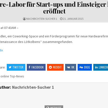
IN
e-Labor für Start-ups und Einsteiger 
eröffnet
NACHRICHTEN-SUCHER 1
21. JANUAR 2015
 at 07:43AM –
ndler, ein Coworking-Space und ein Förderprogramm für neue Hardwarefirm
„Renaissance des Lötkolbens“ zusammengefunden.
l6x
are:
TWITTER
FACEBOOK
REDDIT
VK
DIGG
LINKEDI
 online Top-News
uthor:
Nachrichten-Sucher 1
WEBSITE