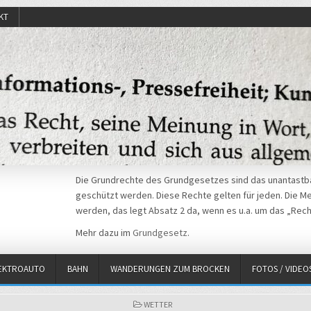
KT
Die Grundrechte des Grundgesetzes sind das unantastba
geschützt werden. Diese Rechte gelten für jeden. Die Mei
werden, das legt Absatz 2 da, wenn es u.a. um das „Rech
Mehr dazu im
Grundgesetz
.
EKTROAUTO
BAHN
WANDERUNGEN ZUM BROCKEN
FOTOS / VIDEO
POSTED
WETTER