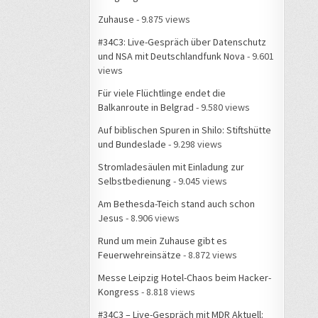
Zuhause
- 9.875 views
#34C3: Live-Gespräch über Datenschutz
und NSA mit Deutschlandfunk Nova
- 9.601
views
Für viele Flüchtlinge endet die
Balkanroute in Belgrad
- 9.580 views
Auf biblischen Spuren in Shilo: Stiftshütte
und Bundeslade
- 9.298 views
Stromladesäulen mit Einladung zur
Selbstbedienung
- 9.045 views
Am Bethesda-Teich stand auch schon
Jesus
- 8.906 views
Rund um mein Zuhause gibt es
Feuerwehreinsätze
- 8.872 views
Messe Leipzig Hotel-Chaos beim Hacker-
Kongress
- 8.818 views
#34C3 – Live-Gespräch mit MDR Aktuell: