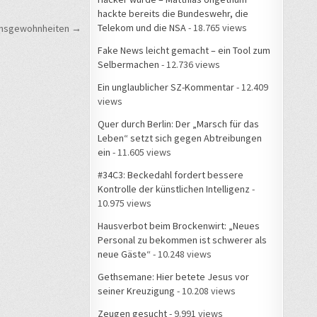
hackte bereits die Bundeswehr, die
Telekom und die NSA
- 18.765 views
ebensgewohnheiten →
Fake News leicht gemacht – ein Tool zum
Selbermachen
- 12.736 views
Ein unglaublicher SZ-Kommentar
- 12.409
views
Quer durch Berlin: Der „Marsch für das
Leben“ setzt sich gegen Abtreibungen
ein
- 11.605 views
#34C3: Beckedahl fordert bessere
Kontrolle der künstlichen Intelligenz
-
10.975 views
Hausverbot beim Brockenwirt: „Neues
Personal zu bekommen ist schwerer als
neue Gäste“
- 10.248 views
Gethsemane: Hier betete Jesus vor
seiner Kreuzigung
- 10.208 views
Zeugen gesucht
- 9.991 views