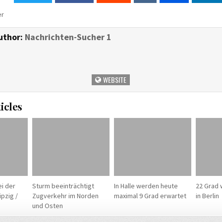
er
uthor:
Nachrichten-Sucher 1
WEBSITE
icles
i der
Sturm beeinträchtigt
In Halle werden heute
22 Grad 
pzig /
Zugverkehr im Norden
maximal 9 Grad erwartet
in Berlin
und Osten