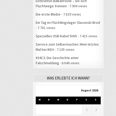
Endstation Balkanroute – wo sich
Fluchtwege trennen
- 7.904 views
Die erste Bleibe
- 7.829 views
Ein Tag im Flüchtlingslager Slavonski Brod
- 7.781 views
Spezielles USB-Kabel fehlt
- 7.415 views
Service zum Selbermachen: Mein letztes
Mal bei IKEA
- 7.105 views
#34C3: Die Geschichte einer
Falschmeldung
- 6.846 views
WAS ERLEBTE ICH WANN?
August 2026
M
D
M
D
F
S
S
1
2