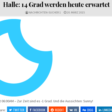
IN
Halle: 14 Grad werden heute erwartet
NACHRICHTEN-SUCHER 1
20. MÄRZ 2015
t 06:00AM – Zur Zeit sind es -1 Grad. Und die Aussichten: Sunny!
are:
TWITTER
FACEBOOK
REDDIT
VK
DIGG
LINKEDI