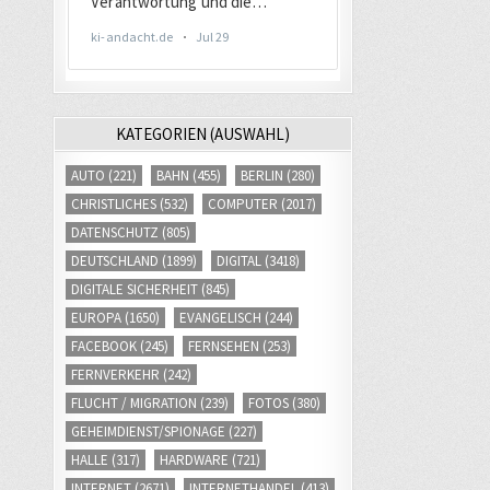
KATEGORIEN (AUSWAHL)
AUTO
(221)
BAHN
(455)
BERLIN
(280)
CHRISTLICHES
(532)
COMPUTER
(2017)
DATENSCHUTZ
(805)
DEUTSCHLAND
(1899)
DIGITAL
(3418)
DIGITALE SICHERHEIT
(845)
EUROPA
(1650)
EVANGELISCH
(244)
FACEBOOK
(245)
FERNSEHEN
(253)
FERNVERKEHR
(242)
FLUCHT / MIGRATION
(239)
FOTOS
(380)
GEHEIMDIENST/SPIONAGE
(227)
HALLE
(317)
HARDWARE
(721)
INTERNET
(2671)
INTERNETHANDEL
(413)