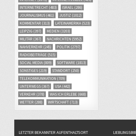
INTERNETRECHT
(483)
ISRAEL
(286)
JOURNALISMUS
(461)
JUSTIZ
(1012)
KOMMENTAR
(313)
LATEINAMERIKA
(523)
LEIPZIG
(397)
MEDIEN
(3203)
MILITÄR
(367)
NACHRICHTEN
(5952)
NAHVERKEHR
(245)
POLITIK
(2797)
RADIOBEITRÄGE
(515)
SOCIAL MEDIA
(809)
SOFTWARE
(1813)
SONSTIGES
(219)
STANDORT
(250)
TELEKOMMUNIKATION
(709)
UNTERWEGS
(367)
USA
(442)
VERKEHR
(378)
WAS ICH ERLEBE
(668)
WETTER
(288)
WIRTSCHAFT
(713)
LETZTER BEKANNTER AUFENTHALTSORT
LIEBLINGSBI