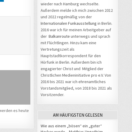
wieder nach Hamburg wechselte.
Außerdem melde ich mich zwischen 2012
und 2022 regelmäßig von der
Internationalen Funkausstellung
in Berlin.
2016 war ich für meinen Arbeitgeber auf
der
Balkanroute
unterwegs und sprach
mit Flüchtlingen. Hinzu kam eine
Vertretungszeit als
Hauptstadtkorrespondent für den
Hörfunk in Berlin. Außerdem bin ich
engagierter Christ und Mitglied der
Christlichen Medieninitiative pro e.V. Von
2016 bis 2021 war ich ehrenamtliches
Vorstandsmitglied, von 2018 bis 2021 als
Vorsitzender.
werden es heute
AM HÄUFIGSTEN GELESEN
Wie aus einem „bösen“ ein „guter“
Hacker wurde – Matthias Ungethüm