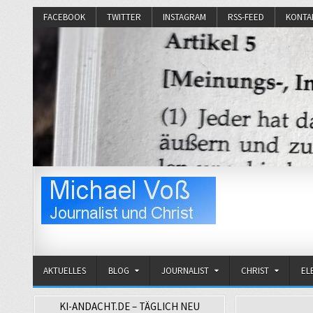
FACEBOOK
TWITTER
INSTAGRAM
RSS-FEED
KONTA
Michael Voß
Journalist und Christ
AKTUELLES
BLOG
JOURNALIST
CHRIST
EL
KI-ANDACHT.DE – TÄGLICH NEU