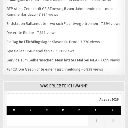
BFP stellt Zeitschrift GEISTbewegt! zum Jahresende ein – mein
Kommentar dazu
- 7.984 views
Endstation Balkanroute – wo sich Fluchtwege trennen
- 7.894 views
Die erste Bleibe
- 7.811 views
Ein Tag im Flüchtlingslager Slavonski Brod
- 7.770 views
Spezielles USB-Kabel fehlt
- 7.398 views
Service zum Selbermachen: Mein letztes Mal bei IKEA
- 7.099 views
#34C3: Die Geschichte einer Falschmeldung
- 6.838 views
WAS ERLEBTE ICH WANN?
August 2026
M
D
M
D
F
S
S
1
2
3
4
5
6
7
8
9