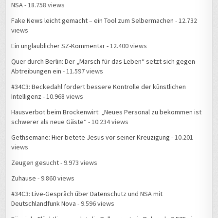
Fake News leicht gemacht – ein Tool zum Selbermachen
- 12.732
views
Ein unglaublicher SZ-Kommentar
- 12.400 views
Quer durch Berlin: Der „Marsch für das Leben“ setzt sich gegen
Abtreibungen ein
- 11.597 views
#34C3: Beckedahl fordert bessere Kontrolle der künstlichen
Intelligenz
- 10.968 views
Hausverbot beim Brockenwirt: „Neues Personal zu bekommen ist
schwerer als neue Gäste“
- 10.234 views
Gethsemane: Hier betete Jesus vor seiner Kreuzigung
- 10.201
views
Zeugen gesucht
- 9.973 views
Zuhause
- 9.860 views
#34C3: Live-Gespräch über Datenschutz und NSA mit
Deutschlandfunk Nova
- 9.596 views
Für viele Flüchtlinge endet die Balkanroute in Belgrad
- 9.575 views