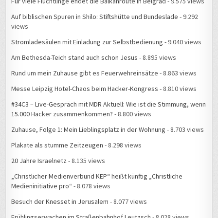
Auf biblischen Spuren in Shilo: Stiftshütte und Bundeslade
- 9.292
views
Stromladesäulen mit Einladung zur Selbstbedienung
- 9.040 views
Am Bethesda-Teich stand auch schon Jesus
- 8.895 views
Rund um mein Zuhause gibt es Feuerwehreinsätze
- 8.863 views
Messe Leipzig Hotel-Chaos beim Hacker-Kongress
- 8.810 views
#34C3 – Live-Gespräch mit MDR Aktuell: Wie ist die Stimmung, wenn
15.000 Hacker zusammenkommen?
- 8.800 views
Zuhause, Folge 1: Mein Lieblingsplatz in der Wohnung
- 8.703 views
Plakate als stumme Zeitzeugen
- 8.298 views
20 Jahre Israelnetz
- 8.135 views
„Christlicher Medienverbund KEP“ heißt künftig „Christliche
Medieninitiative pro“
- 8.078 views
Besuch der Knesset in Jerusalem
- 8.077 views
Frühlingserwachen im Straßenbahnhof Leutzsch
- 8.028 views