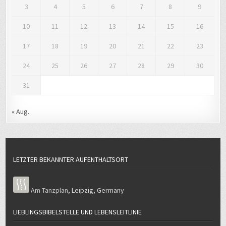
10
11
12
13
14
15
16
17
18
19
20
21
22
23
24
25
26
27
28
29
30
31
« Aug.
LETZTER BEKANNTER AUFENTHALTSORT
Am Tanzplan
,
Leipzig
,
Germany
LIEBLINGSBIBELSTELLE UND LEBENSLEITLINIE
Des Menschen Herz plant seinen Weg, der Herr jedoch lenkt