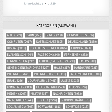
KATEGORIEN (AUSWAHL)
AUTO
(221)
BAHN
(455)
BERLIN
(280)
CHRISTLICHES
(532)
COMPUTER
(2017)
DATENSCHUTZ
(805)
DEUTSCHLAND
(1899)
DIGITAL
(3418)
DIGITALE SICHERHEIT
(845)
EUROPA
(1650)
EVANGELISCH
(244)
FACEBOOK
(245)
FERNSEHEN
(253)
FERNVERKEHR
(242)
FLUCHT / MIGRATION
(239)
FOTOS
(380)
GEHEIMDIENST/SPIONAGE
(227)
HALLE
(317)
HARDWARE
(721)
INTERNET
(2671)
INTERNETHANDEL
(413)
INTERNETRECHT
(483)
ISRAEL
(286)
JOURNALISMUS
(461)
JUSTIZ
(1012)
KOMMENTAR
(313)
LATEINAMERIKA
(523)
LEIPZIG
(397)
MEDIEN
(3203)
MILITÄR
(367)
NACHRICHTEN
(5952)
NAHVERKEHR
(245)
POLITIK
(2797)
RADIOBEITRÄGE
(515)
SOCIAL MEDIA
(809)
SOFTWARE
(1813)
SONSTIGES
(219)
STANDORT
(250)
TELEKOMMUNIKATION
(709)
UNTERWEGS
(367)