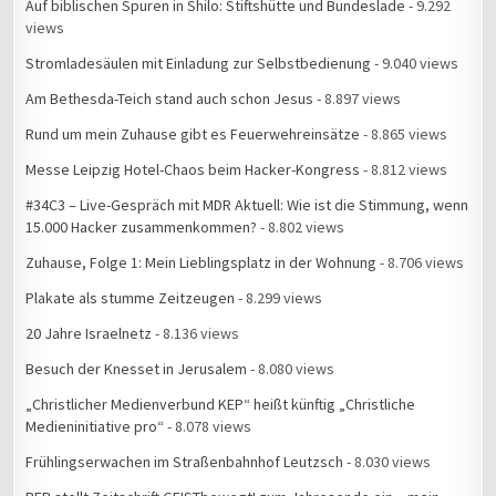
Auf biblischen Spuren in Shilo: Stiftshütte und Bundeslade
- 9.292
views
Stromladesäulen mit Einladung zur Selbstbedienung
- 9.040 views
Am Bethesda-Teich stand auch schon Jesus
- 8.897 views
Rund um mein Zuhause gibt es Feuerwehreinsätze
- 8.865 views
Messe Leipzig Hotel-Chaos beim Hacker-Kongress
- 8.812 views
#34C3 – Live-Gespräch mit MDR Aktuell: Wie ist die Stimmung, wenn
15.000 Hacker zusammenkommen?
- 8.802 views
Zuhause, Folge 1: Mein Lieblingsplatz in der Wohnung
- 8.706 views
Plakate als stumme Zeitzeugen
- 8.299 views
20 Jahre Israelnetz
- 8.136 views
Besuch der Knesset in Jerusalem
- 8.080 views
„Christlicher Medienverbund KEP“ heißt künftig „Christliche
Medieninitiative pro“
- 8.078 views
Frühlingserwachen im Straßenbahnhof Leutzsch
- 8.030 views