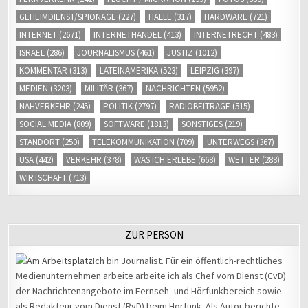
GEHEIMDIENST/SPIONAGE
(227)
HALLE
(317)
HARDWARE
(721)
INTERNET
(2671)
INTERNETHANDEL
(413)
INTERNETRECHT
(483)
ISRAEL
(286)
JOURNALISMUS
(461)
JUSTIZ
(1012)
KOMMENTAR
(313)
LATEINAMERIKA
(523)
LEIPZIG
(397)
MEDIEN
(3203)
MILITÄR
(367)
NACHRICHTEN
(5952)
NAHVERKEHR
(245)
POLITIK
(2797)
RADIOBEITRÄGE
(515)
SOCIAL MEDIA
(809)
SOFTWARE
(1813)
SONSTIGES
(219)
STANDORT
(250)
TELEKOMMUNIKATION
(709)
UNTERWEGS
(367)
USA
(442)
VERKEHR
(378)
WAS ICH ERLEBE
(668)
WETTER
(288)
WIRTSCHAFT
(713)
ZUR PERSON
Ich bin Journalist. Für ein öffentlich-rechtliches
Medienunternehmen arbeite arbeite ich als Chef vom Dienst (CvD)
der Nachrichtenangebote im Fernseh- und Hörfunkbereich sowie
als Redakteur vom Dienst (RvD) beim Hörfunk. Als Autor berichte