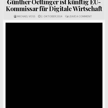
Günther Oettinger ist künftig EU-
Kommissar für Digitale Wirtschaft
ON
MICHAEL VOSS
2. OKTOBER 2014
LEAVE A COMMENT
GÜNTHER
OETTINGER
IST
KÜNFTIG
EU-
KOMMISSAR
FÜR
DIGITALE
WIRTSCHAFT