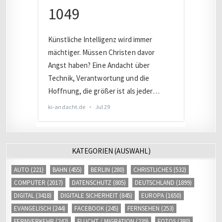
KATEGORIEN (AUSWAHL)
AUTO
(221)
BAHN
(455)
BERLIN
(280)
CHRISTLICHES
(532)
COMPUTER
(2017)
DATENSCHUTZ
(805)
DEUTSCHLAND
(1899)
DIGITAL
(3418)
DIGITALE SICHERHEIT
(845)
EUROPA
(1650)
EVANGELISCH
(244)
FACEBOOK
(245)
FERNSEHEN
(253)
FERNVERKEHR
(242)
FLUCHT / MIGRATION
(239)
FOTOS
(380)