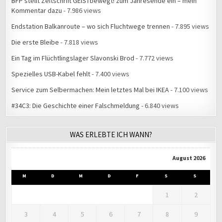
BFP stellt Zeitschrift GEISTbewegt! zum Jahresende ein – mein
Kommentar dazu
- 7.986 views
Endstation Balkanroute – wo sich Fluchtwege trennen
- 7.895 views
Die erste Bleibe
- 7.818 views
Ein Tag im Flüchtlingslager Slavonski Brod
- 7.772 views
Spezielles USB-Kabel fehlt
- 7.400 views
Service zum Selbermachen: Mein letztes Mal bei IKEA
- 7.100 views
#34C3: Die Geschichte einer Falschmeldung
- 6.840 views
WAS ERLEBTE ICH WANN?
August 2026
M
D
M
D
F
S
S
1
2
3
4
5
6
7
8
9