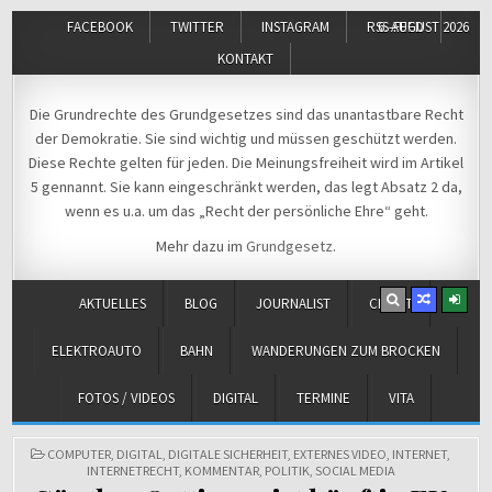
FACEBOOK
TWITTER
INSTAGRAM
RSS-FEED
6. AUGUST 2026
KONTAKT
Michael Voß
Journalist und Christ
Die Grundrechte des Grundgesetzes sind das unantastbare Recht
der Demokratie. Sie sind wichtig und müssen geschützt werden.
Diese Rechte gelten für jeden. Die Meinungsfreiheit wird im Artikel
5 gennannt. Sie kann eingeschränkt werden, das legt Absatz 2 da,
wenn es u.a. um das „Recht der persönliche Ehre“ geht.
Mehr dazu im
Grundgesetz
.
AKTUELLES
BLOG
JOURNALIST
CHRIST
ELEKTROAUTO
BAHN
WANDERUNGEN ZUM BROCKEN
FOTOS / VIDEOS
DIGITAL
TERMINE
VITA
POSTED
COMPUTER
,
DIGITAL
,
DIGITALE SICHERHEIT
,
EXTERNES VIDEO
,
INTERNET
,
IN
INTERNETRECHT
,
KOMMENTAR
,
POLITIK
,
SOCIAL MEDIA