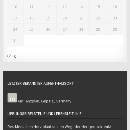
10
11
12
13
14
15
16
17
18
19
20
21
22
23
24
25
26
27
28
29
30
31
« Aug.
LETZTER BEKANNTER AUFENTHALTSORT
Am Tanzplan
,
Leipzig
,
Germany
LIEBLINGSBIBELSTELLE UND LEBENSLEITLINIE
Des Menschen Herz plant seinen Weg, der Herr jedoch lenkt