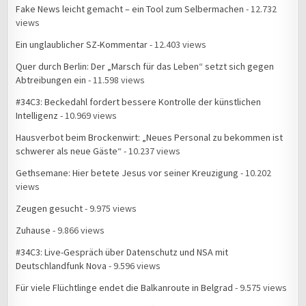
Fake News leicht gemacht – ein Tool zum Selbermachen
- 12.732
views
Ein unglaublicher SZ-Kommentar
- 12.403 views
Quer durch Berlin: Der „Marsch für das Leben“ setzt sich gegen
Abtreibungen ein
- 11.598 views
#34C3: Beckedahl fordert bessere Kontrolle der künstlichen
Intelligenz
- 10.969 views
Hausverbot beim Brockenwirt: „Neues Personal zu bekommen ist
schwerer als neue Gäste“
- 10.237 views
Gethsemane: Hier betete Jesus vor seiner Kreuzigung
- 10.202
views
Zeugen gesucht
- 9.975 views
Zuhause
- 9.866 views
#34C3: Live-Gespräch über Datenschutz und NSA mit
Deutschlandfunk Nova
- 9.596 views
Für viele Flüchtlinge endet die Balkanroute in Belgrad
- 9.575 views