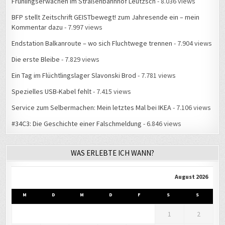
Frühlingserwachen im Straßenbahnhof Leutzsch
- 8.036 views
BFP stellt Zeitschrift GEISTbewegt! zum Jahresende ein – mein
Kommentar dazu
- 7.997 views
Endstation Balkanroute – wo sich Fluchtwege trennen
- 7.904 views
Die erste Bleibe
- 7.829 views
Ein Tag im Flüchtlingslager Slavonski Brod
- 7.781 views
Spezielles USB-Kabel fehlt
- 7.415 views
Service zum Selbermachen: Mein letztes Mal bei IKEA
- 7.106 views
#34C3: Die Geschichte einer Falschmeldung
- 6.846 views
WAS ERLEBTE ICH WANN?
August 2026
M
D
M
D
F
S
S
1
2