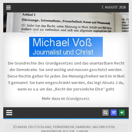
7. AUGUST 2026
Michael Voß
Journalist und Christ
Die Grundrechte des Grundgesetzes sind das unantastbare Recht
der Demokratie. Sie sind wichtig und müssen geschützt werden.
Diese Rechte gelten für jeden. Die Meinungsfreiheit wird im Artikel
5 gennannt. Sie kann eingeschränkt werden, das legt Absatz 2 da,
wenn es u.a. um das „Recht der persönliche Ehre“ geht.
Mehr dazu im
Grundgesetz
.
POSTED
BAHN
,
DEUTSCHLAND
,
FERNVERKEHR
,
HAMBURG
,
NACHRICHTEN
,
IN
NAHVERKEHR
,
POLITIK
,
S-BAHN