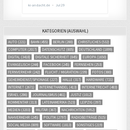
KATEGORIEN (AUSWAHL)
AUTO
(221)
BAHN
(455)
BERLIN
(280)
CHRISTLICHES
(532)
COMPUTER
(2017)
DATENSCHUTZ
(805)
DEUTSCHLAND
(1899)
DIGITAL
(3418)
DIGITALE SICHERHEIT
(845)
EUROPA
(1650)
EVANGELISCH
(244)
FACEBOOK
(245)
FERNSEHEN
(253)
FERNVERKEHR
(242)
FLUCHT / MIGRATION
(239)
FOTOS
(380)
GEHEIMDIENST/SPIONAGE
(227)
HALLE
(317)
HARDWARE
(721)
INTERNET
(2671)
INTERNETHANDEL
(413)
INTERNETRECHT
(483)
ISRAEL
(286)
JOURNALISMUS
(461)
JUSTIZ
(1012)
KOMMENTAR
(313)
LATEINAMERIKA
(523)
LEIPZIG
(397)
MEDIEN
(3203)
MILITÄR
(367)
NACHRICHTEN
(5952)
NAHVERKEHR
(245)
POLITIK
(2797)
RADIOBEITRÄGE
(515)
SOCIAL MEDIA
(809)
SOFTWARE
(1813)
SONSTIGES
(219)