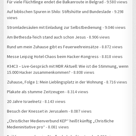
Für viele Flüchtlinge endet die Balkanroute in Belgrad
- 9.580 views
Auf biblischen Spuren in Shilo: Stiftshütte und Bundeslade
- 9.298
views
Stromladesäulen mit Einladung zur Selbstbedienung
- 9.046 views
Am Bethesda-Teich stand auch schon Jesus
- 8.906 views
Rund um mein Zuhause gibt es Feuerwehreinsätze
- 8.872 views
Messe Leipzig Hotel-Chaos beim Hacker-Kongress
- 8.818 views
#34C3 – Live-Gespräch mit MDR Aktuell: Wie ist die Stimmung, wenn
15.000 Hacker zusammenkommen?
- 8.808 views
Zuhause, Folge 1: Mein Lieblingsplatz in der Wohnung
- 8.716 views
Plakate als stumme Zeitzeugen
- 8.314 views
20 Jahre Israelnetz
- 8.143 views
Besuch der Knesset in Jerusalem
- 8.087 views
„Christlicher Medienverbund KEP“ heißt künftig „Christliche
Medieninitiative pro“
- 8.081 views