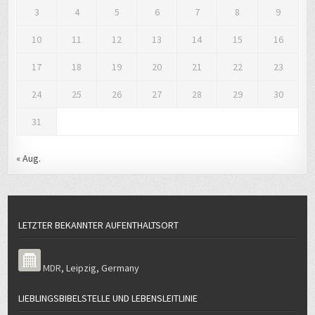
3
4
5
6
7
8
9
10
11
12
13
14
15
16
17
18
19
20
21
22
23
24
25
26
27
28
29
30
31
« Aug.
LETZTER BEKANNTER AUFENTHALTSORT
MDR
,
Leipzig
,
Germany
LIEBLINGSBIBELSTELLE UND LEBENSLEITLINIE