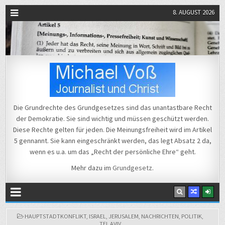
8. AUGUST 2026
Michael Voß
Journalist und Christ
Die Grundrechte des Grundgesetzes sind das unantastbare Recht
der Demokratie. Sie sind wichtig und müssen geschützt werden.
Diese Rechte gelten für jeden. Die Meinungsfreiheit wird im Artikel
5 gennannt. Sie kann eingeschränkt werden, das legt Absatz 2 da,
wenn es u.a. um das „Recht der persönliche Ehre“ geht.
Mehr dazu im
Grundgesetz
.
POSTED
HAUPTSTADTKONFLIKT
,
ISRAEL
,
JERUSALEM
,
NACHRICHTEN
,
POLITIK
,
IN
TEL AVIV