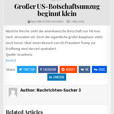
Großer US-Botschaftsumzug
beginnt klein
NACHRICHTEN-SUCHER 3
7. MAI 2018
Nächste Woche zieht die amerikanische Botschaft von Tel Aviv
nach Jerusalem um. Doch die eigentliche große Bauphase steht
noch bevor. Über einen Besuch von US-Präsident Trump zur
Eröffnung wird derzeit spekuliert.
Quelle: Israelnetz
(
mehr
)
Share:
TWITTER
FACEBOOK
REDDIT
VK
DIGG
LINKEDIN
Author:
Nachrichten-Sucher 3
Related Articles