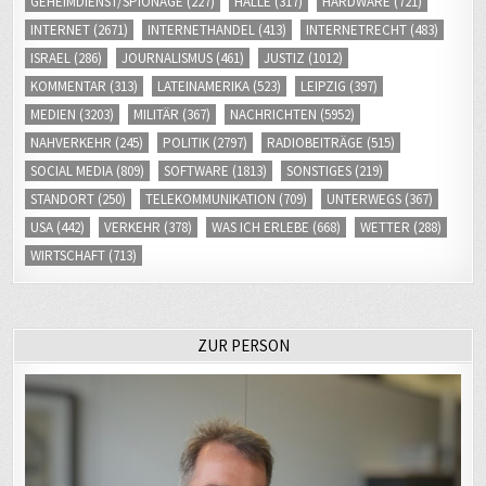
GEHEIMDIENST/SPIONAGE
(227)
HALLE
(317)
HARDWARE
(721)
INTERNET
(2671)
INTERNETHANDEL
(413)
INTERNETRECHT
(483)
ISRAEL
(286)
JOURNALISMUS
(461)
JUSTIZ
(1012)
KOMMENTAR
(313)
LATEINAMERIKA
(523)
LEIPZIG
(397)
MEDIEN
(3203)
MILITÄR
(367)
NACHRICHTEN
(5952)
NAHVERKEHR
(245)
POLITIK
(2797)
RADIOBEITRÄGE
(515)
SOCIAL MEDIA
(809)
SOFTWARE
(1813)
SONSTIGES
(219)
STANDORT
(250)
TELEKOMMUNIKATION
(709)
UNTERWEGS
(367)
USA
(442)
VERKEHR
(378)
WAS ICH ERLEBE
(668)
WETTER
(288)
WIRTSCHAFT
(713)
ZUR PERSON