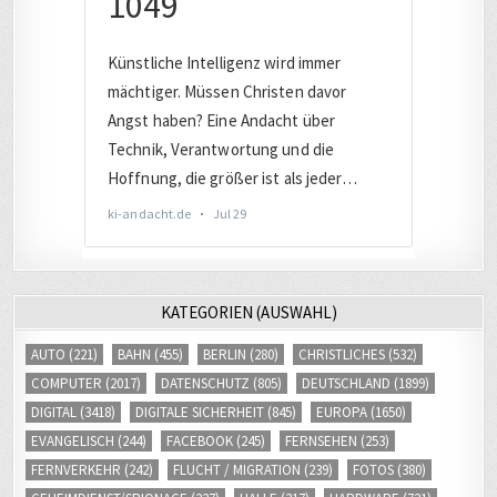
KATEGORIEN (AUSWAHL)
AUTO
(221)
BAHN
(455)
BERLIN
(280)
CHRISTLICHES
(532)
COMPUTER
(2017)
DATENSCHUTZ
(805)
DEUTSCHLAND
(1899)
DIGITAL
(3418)
DIGITALE SICHERHEIT
(845)
EUROPA
(1650)
EVANGELISCH
(244)
FACEBOOK
(245)
FERNSEHEN
(253)
FERNVERKEHR
(242)
FLUCHT / MIGRATION
(239)
FOTOS
(380)