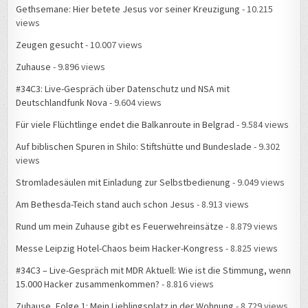
Gethsemane: Hier betete Jesus vor seiner Kreuzigung
- 10.215
views
Zeugen gesucht
- 10.007 views
Zuhause
- 9.896 views
#34C3: Live-Gespräch über Datenschutz und NSA mit
Deutschlandfunk Nova
- 9.604 views
Für viele Flüchtlinge endet die Balkanroute in Belgrad
- 9.584 views
Auf biblischen Spuren in Shilo: Stiftshütte und Bundeslade
- 9.302
views
Stromladesäulen mit Einladung zur Selbstbedienung
- 9.049 views
Am Bethesda-Teich stand auch schon Jesus
- 8.913 views
Rund um mein Zuhause gibt es Feuerwehreinsätze
- 8.879 views
Messe Leipzig Hotel-Chaos beim Hacker-Kongress
- 8.825 views
#34C3 – Live-Gespräch mit MDR Aktuell: Wie ist die Stimmung, wenn
15.000 Hacker zusammenkommen?
- 8.816 views
Zuhause, Folge 1: Mein Lieblingsplatz in der Wohnung
- 8.729 views