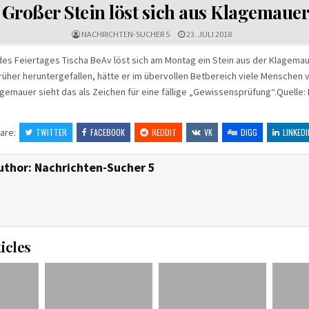
IN
Großer Stein löst sich aus Klagemauer
NACHRICHTEN-SUCHER 5
23. JULI 2018
s Feiertages Tischa BeAv löst sich am Montag ein Stein aus der Klagemau
rüher heruntergefallen, hätte er im übervollen Betbereich viele Menschen v
gemauer sieht das als Zeichen für eine fällige „Gewissensprüfung“.Quelle: 
are:
TWITTER
FACEBOOK
REDDIT
VK
DIGG
LINKEDI
uthor:
Nachrichten-Sucher 5
icles