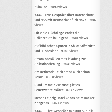
Zuhause
- 9.890 views
#34C3: Live-Gespräch über Datenschutz
und NSA mit Deutschlandfunk Nova
- 9.602
views
Für viele Flüchtlinge endet die
Balkanroute in Belgrad
- 9.581 views
Auf biblischen Spuren in Shilo: Stiftshütte
und Bundeslade
- 9.301 views
Stromladesäulen mit Einladung zur
Selbstbedienung
- 9.048 views
Am Bethesda-Teich stand auch schon
Jesus
- 8.910 views
Rund um mein Zuhause gibt es
Feuerwehreinsätze
- 8.877 views
Messe Leipzig Hotel-Chaos beim Hacker-
Kongress
- 8.824 views
#34C3 – Live-Gespräch mit MDR Aktuell: