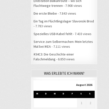
Endstation Balkanroute – wo sich
Fluchtwege trennen
- 7.908 views
Die erste Bleibe
- 7.843 views
Ein Tag im Flüchtlingslager Slavonski Brod
- 7.783 views
Spezielles USB-Kabel fehlt
- 7.433 views
Service zum Selbermachen: Mein letztes
Mal bei IKEA
- 7.111 views
#34C3: Die Geschichte einer
Falschmeldung
- 6.850 views
WAS ERLEBTE ICH WANN?
August 2026
M
D
M
D
F
S
S
1
2