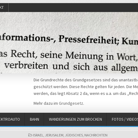
KT
Die Grundrechte des Grundgesetzes sind das unantastba
geschützt werden. Diese Rechte gelten für jeden. Die Mei
werden, das legt Absatz 2 da, wenn es u.a. um das „Rech
Mehr dazu im
Grundgesetz
.
EKTROAUTO
BAHN
WANDERUNGEN ZUM BROCKEN
FOTOS / VIDEO
POSTED
ISRAEL
,
JERUSALEM
,
JÜDISCHES
,
NACHRICHTEN