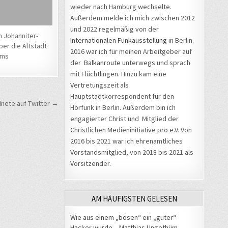
wieder nach Hamburg wechselte.
Außerdem melde ich mich zwischen 2012
und 2022 regelmäßig von der
m Johanniter-
Internationalen Funkausstellung
in Berlin.
ber die Altstadt
2016 war ich für meinen Arbeitgeber auf
ems
der
Balkanroute
unterwegs und sprach
mit Flüchtlingen. Hinzu kam eine
Vertretungszeit als
Hauptstadtkorrespondent für den
dnete auf Twitter →
Hörfunk in Berlin. Außerdem bin ich
engagierter Christ und Mitglied der
Christlichen Medieninitiative pro e.V. Von
2016 bis 2021 war ich ehrenamtliches
Vorstandsmitglied, von 2018 bis 2021 als
Vorsitzender.
AM HÄUFIGSTEN GELESEN
Wie aus einem „bösen“ ein „guter“
Hacker wurde – Matthias Ungethüm