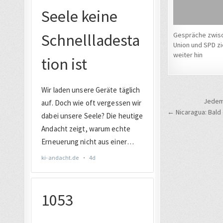
Gespräche zwis
Union und SPD zi
weiter hin
Beitrags
Jedem 
← Nicaragua: Bald