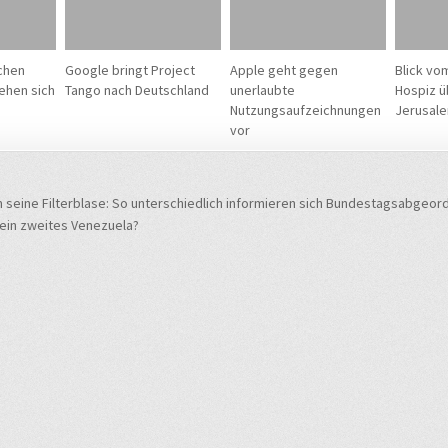
chen
Google bringt Project
Apple geht gegen
Blick vo
ehen sich
Tango nach Deutschland
unerlaubte
Hospiz ü
Nutzungsaufzeichnungen
Jerusal
vor
navigation
seine Filterblase: So unterschiedlich informieren sich Bundestagsabgeor
 ein zweites Venezuela?