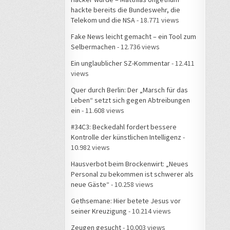
hackte bereits die Bundeswehr, die
Telekom und die NSA
- 18.771 views
Fake News leicht gemacht – ein Tool zum
Selbermachen
- 12.736 views
Ein unglaublicher SZ-Kommentar
- 12.411
views
Quer durch Berlin: Der „Marsch für das
Leben“ setzt sich gegen Abtreibungen
ein
- 11.608 views
#34C3: Beckedahl fordert bessere
Kontrolle der künstlichen Intelligenz
-
10.982 views
Hausverbot beim Brockenwirt: „Neues
Personal zu bekommen ist schwerer als
neue Gäste“
- 10.258 views
Gethsemane: Hier betete Jesus vor
seiner Kreuzigung
- 10.214 views
Zeugen gesucht
- 10.003 views