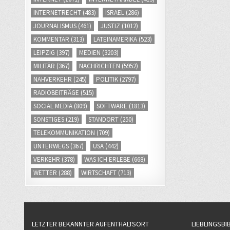
INTERNETRECHT
(483)
ISRAEL
(286)
JOURNALISMUS
(461)
JUSTIZ
(1012)
KOMMENTAR
(313)
LATEINAMERIKA
(523)
LEIPZIG
(397)
MEDIEN
(3203)
MILITÄR
(367)
NACHRICHTEN
(5952)
NAHVERKEHR
(245)
POLITIK
(2797)
RADIOBEITRÄGE
(515)
SOCIAL MEDIA
(809)
SOFTWARE
(1813)
SONSTIGES
(219)
STANDORT
(250)
TELEKOMMUNIKATION
(709)
UNTERWEGS
(367)
USA
(442)
VERKEHR
(378)
WAS ICH ERLEBE
(668)
WETTER
(288)
WIRTSCHAFT
(713)
LETZTER BEKANNTER AUFENTHALTSORT
LIEBLINGSBI