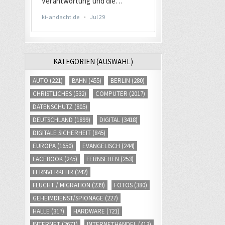
KATEGORIEN (AUSWAHL)
AUTO
(221)
BAHN
(455)
BERLIN
(280)
CHRISTLICHES
(532)
COMPUTER
(2017)
DATENSCHUTZ
(805)
DEUTSCHLAND
(1899)
DIGITAL
(3418)
DIGITALE SICHERHEIT
(845)
EUROPA
(1650)
EVANGELISCH
(244)
FACEBOOK
(245)
FERNSEHEN
(253)
FERNVERKEHR
(242)
FLUCHT / MIGRATION
(239)
FOTOS
(380)
GEHEIMDIENST/SPIONAGE
(227)
HALLE
(317)
HARDWARE
(721)
INTERNET
(2671)
INTERNETHANDEL
(413)