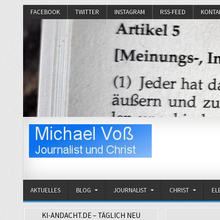
FACEBOOK
TWITTER
INSTAGRAM
RSS-FEED
KONTA
Michael Voß
Journalist und Christ
AKTUELLES
BLOG
JOURNALIST
CHRIST
EL
KI-ANDACHT.DE – TÄGLICH NEU