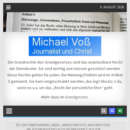
9. AUGUST 2026
Michael Voß
Journalist und Christ
Die Grundrechte des Grundgesetzes sind das unantastbare Recht
der Demokratie. Sie sind wichtig und müssen geschützt werden.
Diese Rechte gelten für jeden. Die Meinungsfreiheit wird im Artikel
5 gennannt. Sie kann eingeschränkt werden, das legt Absatz 2 da,
wenn es u.a. um das „Recht der persönliche Ehre“ geht.
Mehr dazu im
Grundgesetz
.
POSTED
GROSSBRITANNIEN
,
ISRAEL
,
MENSCHRECHTE
,
NACHRICHTEN
,
IN
PALÄSTINENSISCHES AUTONOMIEGEBIET
,
POLITIK