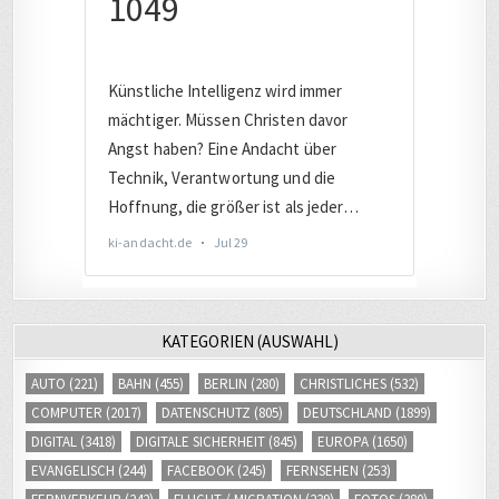
KATEGORIEN (AUSWAHL)
AUTO
(221)
BAHN
(455)
BERLIN
(280)
CHRISTLICHES
(532)
COMPUTER
(2017)
DATENSCHUTZ
(805)
DEUTSCHLAND
(1899)
DIGITAL
(3418)
DIGITALE SICHERHEIT
(845)
EUROPA
(1650)
EVANGELISCH
(244)
FACEBOOK
(245)
FERNSEHEN
(253)
FERNVERKEHR
(242)
FLUCHT / MIGRATION
(239)
FOTOS
(380)