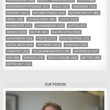
GEHEIMDIENST/SPIONAGE
(227)
HALLE
(317)
HARDWARE
(721)
INTERNET
(2671)
INTERNETHANDEL
(413)
INTERNETRECHT
(483)
ISRAEL
(286)
JOURNALISMUS
(461)
JUSTIZ
(1012)
KOMMENTAR
(313)
LATEINAMERIKA
(523)
LEIPZIG
(397)
MEDIEN
(3203)
MILITÄR
(367)
NACHRICHTEN
(5952)
NAHVERKEHR
(245)
POLITIK
(2797)
RADIOBEITRÄGE
(515)
SOCIAL MEDIA
(809)
SOFTWARE
(1813)
SONSTIGES
(219)
STANDORT
(250)
TELEKOMMUNIKATION
(709)
UNTERWEGS
(367)
USA
(442)
VERKEHR
(378)
WAS ICH ERLEBE
(668)
WETTER
(288)
WIRTSCHAFT
(713)
ZUR PERSON