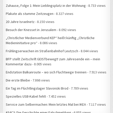
Zuhause, Folge 1: Mein Lieblingsplatz in der Wohnung
- 8.733 views
Plakate als stumme Zeitzeugen
- 8.327 views
20 Jahre Israelnetz
- 8.150 views
Besuch der Knesset in Jerusalem
- 8.092 views
„Christlicher Medienverbund KEP“ heißt künftig „Christliche
Medieninitiative pro“
- 8.086 views
Frühlingserwachen im Straßenbahnhof Leutzsch
- 8.044 views
BFP stellt Zeitschrift GEISTbewegt! zum Jahresende ein – mein
Kommentar dazu
- 8.005 views
Endstation Balkanroute – wo sich Fluchtwege trennen
- 7.913 views
Die erste Bleibe
- 7.866 views
Ein Tag im Flüchtlingslager Slavonski Brod
- 7.789 views
Spezielles USB-Kabel fehlt
- 7.452 views
Service zum Selbermachen: Mein letztes Mal bei IKEA
- 7.117 views
#34C3: Die Geschichte einer Falschmeldung
- 6.855 views