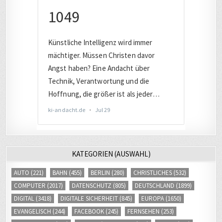
KATEGORIEN (AUSWAHL)
AUTO
(221)
BAHN
(455)
BERLIN
(280)
CHRISTLICHES
(532)
COMPUTER
(2017)
DATENSCHUTZ
(805)
DEUTSCHLAND
(1899)
DIGITAL
(3418)
DIGITALE SICHERHEIT
(845)
EUROPA
(1650)
EVANGELISCH
(244)
FACEBOOK
(245)
FERNSEHEN
(253)