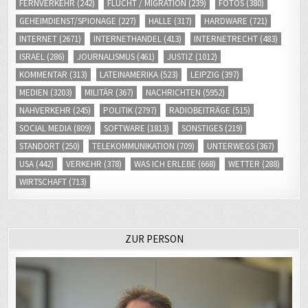
FERNVERKEHR
(242)
FLUCHT / MIGRATION
(239)
FOTOS
(380)
GEHEIMDIENST/SPIONAGE
(227)
HALLE
(317)
HARDWARE
(721)
INTERNET
(2671)
INTERNETHANDEL
(413)
INTERNETRECHT
(483)
ISRAEL
(286)
JOURNALISMUS
(461)
JUSTIZ
(1012)
KOMMENTAR
(313)
LATEINAMERIKA
(523)
LEIPZIG
(397)
MEDIEN
(3203)
MILITÄR
(367)
NACHRICHTEN
(5952)
NAHVERKEHR
(245)
POLITIK
(2797)
RADIOBEITRÄGE
(515)
SOCIAL MEDIA
(809)
SOFTWARE
(1813)
SONSTIGES
(219)
STANDORT
(250)
TELEKOMMUNIKATION
(709)
UNTERWEGS
(367)
USA
(442)
VERKEHR
(378)
WAS ICH ERLEBE
(668)
WETTER
(288)
WIRTSCHAFT
(713)
ZUR PERSON