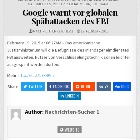
NACHRICHTEN
,
POLITIK
,
SOCIAL MEDIA
,
SOFTWARE
Google warnt vor globalen
Spähattacken des FBI
NACHRICHTEN-SUCHER 1
19. FEBRUAR 2015
February 19, 2015 at 06:27AM – Das amerikanische
Justizministerium will die Befugnisse des Inlandsgeheimdienstes
FBI ausweiten. Nutzer von Verschlüsselungstechnik sollen leichter
ausgespäht werden dürfen.
Mehr:
http://ift.tt/17X4Pmi
Share:
TWITTER
FACEBOOK
REDDIT
VK
DIGG
LINKEDIN
Author:
Nachrichten-Sucher 1
WEBSITE