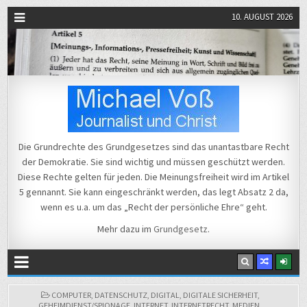
10. AUGUST 2026
Michael Voß
Journalist und Christ
Die Grundrechte des Grundgesetzes sind das unantastbare Recht
der Demokratie. Sie sind wichtig und müssen geschützt werden.
Diese Rechte gelten für jeden. Die Meinungsfreiheit wird im Artikel
5 gennannt. Sie kann eingeschränkt werden, das legt Absatz 2 da,
wenn es u.a. um das „Recht der persönliche Ehre“ geht.
Mehr dazu im
Grundgesetz
.
POSTED
COMPUTER
,
DATENSCHUTZ
,
DIGITAL
,
DIGITALE SICHERHEIT
,
IN
GEHEIMDIENST/SPIONAGE
,
INTERNET
,
INTERNETRECHT
,
MEDIEN
,