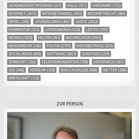
INTERNET
(2671)
INTERNETHANDEL
(413)
INTERNETRECHT
(483)
ISRAEL
(286)
JOURNALISMUS
(461)
JUSTIZ
(1012)
KOMMENTAR
(313)
LATEINAMERIKA
(523)
LEIPZIG
(397)
MEDIEN
(3203)
MILITÄR
(367)
NACHRICHTEN
(5952)
NAHVERKEHR
(245)
POLITIK
(2797)
RADIOBEITRÄGE
(515)
SOCIAL MEDIA
(809)
SOFTWARE
(1813)
SONSTIGES
(219)
STANDORT
(250)
TELEKOMMUNIKATION
(709)
UNTERWEGS
(367)
USA
(442)
VERKEHR
(378)
WAS ICH ERLEBE
(668)
WETTER
(288)
WIRTSCHAFT
(713)
ZUR PERSON