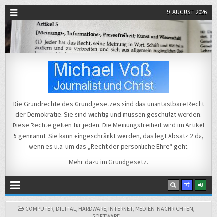
9. AUGUST 2026
Michael Voß
Journalist und Christ
Die Grundrechte des Grundgesetzes sind das unantastbare Recht
der Demokratie. Sie sind wichtig und müssen geschützt werden.
Diese Rechte gelten für jeden. Die Meinungsfreiheit wird im Artikel
5 gennannt. Sie kann eingeschränkt werden, das legt Absatz 2 da,
wenn es u.a. um das „Recht der persönliche Ehre“ geht.
Mehr dazu im
Grundgesetz
.
POSTED
COMPUTER
,
DIGITAL
,
HARDWARE
,
INTERNET
,
MEDIEN
,
NACHRICHTEN
,
IN
SOFTWARE