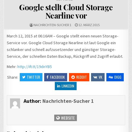
Google stellt Cloud Storage
Nearline vor
NACHRICHTEN-SUCHER 1
12. MÄRZ 2015
March 12, 2015 at 06:16AM – Google stellt einen neuen Storage-
Service vor. Google Cloud Storage Nearline ist laut Google ein
schlanker und schnell aufzusetzender und günstiger Storage-
Service, der schnellen Daten Backup, Rückgriff und Zugriff erlaubt.
Mehr:
http://ift.tt/19dnYB5
Share:
TWITTER
FACEBOOK
REDDIT
VK
DIGG
LINKEDIN
Author:
Nachrichten-Sucher 1
WEBSITE