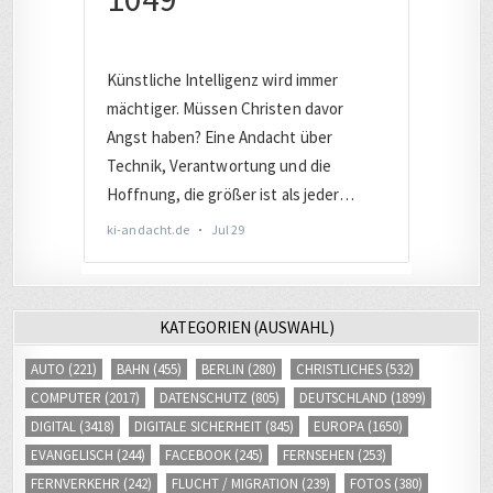
KATEGORIEN (AUSWAHL)
AUTO
(221)
BAHN
(455)
BERLIN
(280)
CHRISTLICHES
(532)
COMPUTER
(2017)
DATENSCHUTZ
(805)
DEUTSCHLAND
(1899)
DIGITAL
(3418)
DIGITALE SICHERHEIT
(845)
EUROPA
(1650)
EVANGELISCH
(244)
FACEBOOK
(245)
FERNSEHEN
(253)
FERNVERKEHR
(242)
FLUCHT / MIGRATION
(239)
FOTOS
(380)
GEHEIMDIENST/SPIONAGE
(227)
HALLE
(317)
HARDWARE
(721)