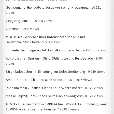
Gethsemane: Hier betete Jesus vor seiner Kreuzigung
- 10.221
views
Zeugen gesucht
- 10.008 views
Zuhause
- 9.903 views
#34C3: Live-Gespräch über Datenschutz und NSA mit
Deutschlandfunk Nova
- 9.604 views
Für viele Flüchtlinge endet die Balkanroute in Belgrad
- 9.589 views
Auf biblischen Spuren in Shilo: Stiftshütte und Bundeslade
- 9.304
views
Stromladesäulen mit Einladung zur Selbstbedienung
- 9.049 views
Am Bethesda-Teich stand auch schon Jesus
- 8.915 views
Rund um mein Zuhause gibt es Feuerwehreinsätze
- 8.879 views
Messe Leipzig Hotel-Chaos beim Hacker-Kongress
- 8.828 views
#34C3 – Live-Gespräch mit MDR Aktuell: Wie ist die Stimmung, wenn
15.000 Hacker zusammenkommen?
- 8.818 views
Zuhause, Folge 1: Mein Lieblingsplatz in der Wohnung
- 8.732 views