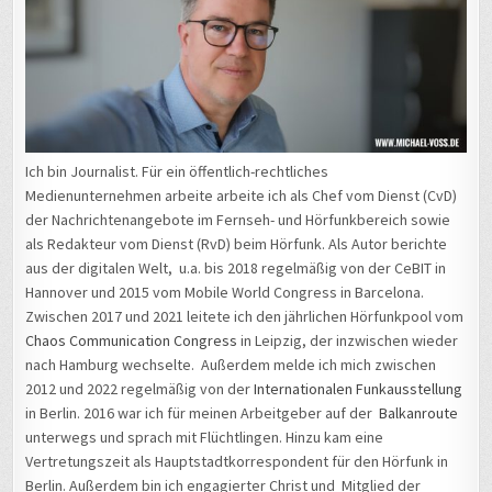
Ich bin Journalist. Für ein öffentlich-rechtliches
Medienunternehmen arbeite arbeite ich als Chef vom Dienst (CvD)
der Nachrichtenangebote im Fernseh- und Hörfunkbereich sowie
als Redakteur vom Dienst (RvD) beim Hörfunk. Als Autor berichte
aus der digitalen Welt, u.a. bis 2018 regelmäßig von der CeBIT in
Hannover und 2015 vom Mobile World Congress in Barcelona.
Zwischen 2017 und 2021 leitete ich den jährlichen Hörfunkpool vom
Chaos Communication Congress
in Leipzig, der inzwischen wieder
nach Hamburg wechselte. Außerdem melde ich mich zwischen
2012 und 2022 regelmäßig von der
Internationalen Funkausstellung
in Berlin. 2016 war ich für meinen Arbeitgeber auf der
Balkanroute
unterwegs und sprach mit Flüchtlingen. Hinzu kam eine
Vertretungszeit als Hauptstadtkorrespondent für den Hörfunk in
Berlin. Außerdem bin ich engagierter Christ und Mitglied der
Christlichen Medieninitiative pro e.V. Von 2016 bis 2021 war ich