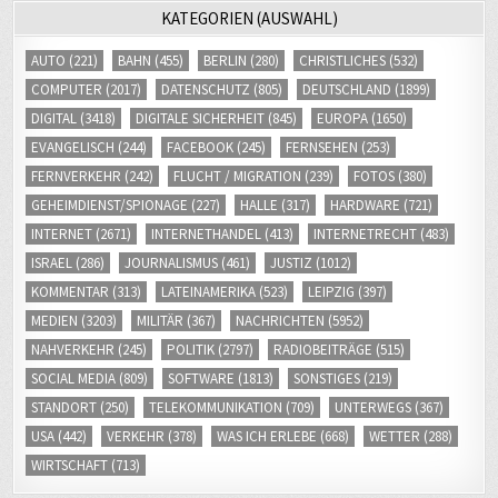
AUTO
(221)
BAHN
(455)
BERLIN
(280)
CHRISTLICHES
(532)
COMPUTER
(2017)
DATENSCHUTZ
(805)
DEUTSCHLAND
(1899)
DIGITAL
(3418)
DIGITALE SICHERHEIT
(845)
EUROPA
(1650)
EVANGELISCH
(244)
FACEBOOK
(245)
FERNSEHEN
(253)
FERNVERKEHR
(242)
FLUCHT / MIGRATION
(239)
FOTOS
(380)
GEHEIMDIENST/SPIONAGE
(227)
HALLE
(317)
HARDWARE
(721)
INTERNET
(2671)
INTERNETHANDEL
(413)
INTERNETRECHT
(483)
ISRAEL
(286)
JOURNALISMUS
(461)
JUSTIZ
(1012)
KOMMENTAR
(313)
LATEINAMERIKA
(523)
LEIPZIG
(397)
MEDIEN
(3203)
MILITÄR
(367)
NACHRICHTEN
(5952)
NAHVERKEHR
(245)
POLITIK
(2797)
RADIOBEITRÄGE
(515)
SOCIAL MEDIA
(809)
SOFTWARE
(1813)
SONSTIGES
(219)
STANDORT
(250)
TELEKOMMUNIKATION
(709)
UNTERWEGS
(367)
USA
(442)
VERKEHR
(378)
WAS ICH ERLEBE
(668)
WETTER
(288)
WIRTSCHAFT
(713)