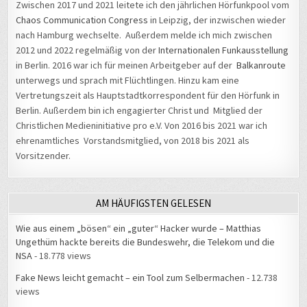
Chaos Communication Congress
in Leipzig, der inzwischen wieder
nach Hamburg wechselte. Außerdem melde ich mich zwischen
2012 und 2022 regelmäßig von der
Internationalen Funkausstellung
in Berlin. 2016 war ich für meinen Arbeitgeber auf der
Balkanroute
unterwegs und sprach mit Flüchtlingen. Hinzu kam eine
Vertretungszeit als Hauptstadtkorrespondent für den Hörfunk in
Berlin. Außerdem bin ich engagierter Christ und Mitglied der
Christlichen Medieninitiative pro e.V. Von 2016 bis 2021 war ich
ehrenamtliches Vorstandsmitglied, von 2018 bis 2021 als
Vorsitzender.
AM HÄUFIGSTEN GELESEN
Wie aus einem „bösen“ ein „guter“ Hacker wurde – Matthias
Ungethüm hackte bereits die Bundeswehr, die Telekom und die
NSA
- 18.778 views
Fake News leicht gemacht – ein Tool zum Selbermachen
- 12.738
views
Ein unglaublicher SZ-Kommentar
- 12.420 views