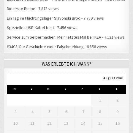
Die erste Bleibe
- 7.873 views
Ein Tag im Flüchtlingslager Slavonski Brod
- 7.789 views
Spezielles USB-Kabel fehlt
- 7.456 views
Service zum Selbermachen: Mein letztes Mal bei IKEA
- 7.121 views
#34C3: Die Geschichte einer Falschmeldung
- 6.856 views
WAS ERLEBTE ICH WANN?
August 2026
M
D
M
D
F
S
S
1
2
3
4
5
6
7
8
9
10
11
12
13
14
15
16
17
18
19
20
21
22
23