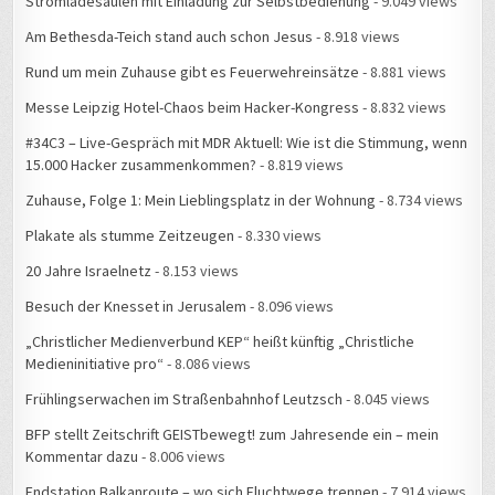
Am Bethesda-Teich stand auch schon Jesus
- 8.918 views
Rund um mein Zuhause gibt es Feuerwehreinsätze
- 8.881 views
Messe Leipzig Hotel-Chaos beim Hacker-Kongress
- 8.832 views
#34C3 – Live-Gespräch mit MDR Aktuell: Wie ist die Stimmung, wenn
15.000 Hacker zusammenkommen?
- 8.819 views
Zuhause, Folge 1: Mein Lieblingsplatz in der Wohnung
- 8.734 views
Plakate als stumme Zeitzeugen
- 8.330 views
20 Jahre Israelnetz
- 8.153 views
Besuch der Knesset in Jerusalem
- 8.096 views
„Christlicher Medienverbund KEP“ heißt künftig „Christliche
Medieninitiative pro“
- 8.086 views
Frühlingserwachen im Straßenbahnhof Leutzsch
- 8.045 views
BFP stellt Zeitschrift GEISTbewegt! zum Jahresende ein – mein
Kommentar dazu
- 8.006 views
Endstation Balkanroute – wo sich Fluchtwege trennen
- 7.914 views