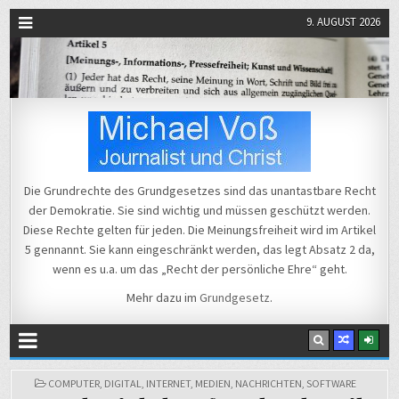
9. AUGUST 2026
Michael Voß
Journalist und Christ
Die Grundrechte des Grundgesetzes sind das unantastbare Recht
der Demokratie. Sie sind wichtig und müssen geschützt werden.
Diese Rechte gelten für jeden. Die Meinungsfreiheit wird im Artikel
5 gennannt. Sie kann eingeschränkt werden, das legt Absatz 2 da,
wenn es u.a. um das „Recht der persönliche Ehre“ geht.
Mehr dazu im
Grundgesetz
.
POSTED
COMPUTER
,
DIGITAL
,
INTERNET
,
MEDIEN
,
NACHRICHTEN
,
SOFTWARE
IN