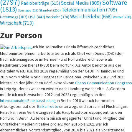
(2797)
Software
Social Media
(809)
Radiobeiträge
(515)
(1813)
Telekommunikation
(709)
Standort
(250)
Sonstiges
(219)
Was ich erlebe
(668)
USA
(442)
Verkehr
(378)
Unterwegs
(367)
Wetter
(288)
Wirtschaft
(713)
Zur Person
Ich bin Journalist. Für ein öffentlich-rechtliches
Medienunternehmen arbeite arbeite ich als Chef vom Dienst (CvD) der
Nachrichtenangebote im Fernseh- und Hörfunkbereich sowie als
Redakteur vom Dienst (RvD) beim Hörfunk. Als Autor berichte aus der
digitalen Welt, u.a. bis 2018 regelmäßig von der CeBIT in Hannover und
2015 vom Mobile World Congress in Barcelona. Zwischen 2017 und 2021
leitete ich den jährlichen Hörfunkpool vom
Chaos Communication Congress
in Leipzig, der inzwischen wieder nach Hamburg wechselte. Außerdem
melde ich mich zwischen 2012 und 2022 regelmäßig von der
Internationalen Funkausstellung
in Berlin. 2016 war ich für meinen
Arbeitgeber auf der
Balkanroute
unterwegs und sprach mit Flüchtlingen.
Hinzu kam eine Vertretungszeit als Hauptstadtkorrespondent für den
Hörfunk in Berlin. Außerdem bin ich engagierter Christ und Mitglied der
Christlichen Medieninitiative pro e.V. Von 2016 bis 2021 war ich
ehrenamtliches Vorstandsmitglied, von 2018 bis 2021 als Vorsitzender.