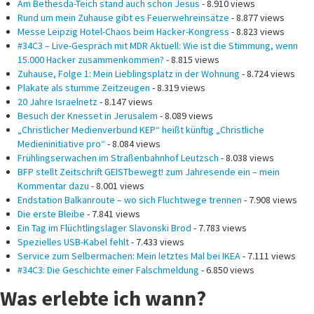
Am Bethesda-Teich stand auch schon Jesus
- 8.910 views
Rund um mein Zuhause gibt es Feuerwehreinsätze
- 8.877 views
Messe Leipzig Hotel-Chaos beim Hacker-Kongress
- 8.823 views
#34C3 – Live-Gespräch mit MDR Aktuell: Wie ist die Stimmung, wenn
15.000 Hacker zusammenkommen?
- 8.815 views
Zuhause, Folge 1: Mein Lieblingsplatz in der Wohnung
- 8.724 views
Plakate als stumme Zeitzeugen
- 8.319 views
20 Jahre Israelnetz
- 8.147 views
Besuch der Knesset in Jerusalem
- 8.089 views
„Christlicher Medienverbund KEP“ heißt künftig „Christliche
Medieninitiative pro“
- 8.084 views
Frühlingserwachen im Straßenbahnhof Leutzsch
- 8.038 views
BFP stellt Zeitschrift GEISTbewegt! zum Jahresende ein – mein
Kommentar dazu
- 8.001 views
Endstation Balkanroute – wo sich Fluchtwege trennen
- 7.908 views
Die erste Bleibe
- 7.841 views
Ein Tag im Flüchtlingslager Slavonski Brod
- 7.783 views
Spezielles USB-Kabel fehlt
- 7.433 views
Service zum Selbermachen: Mein letztes Mal bei IKEA
- 7.111 views
#34C3: Die Geschichte einer Falschmeldung
- 6.850 views
Was erlebte ich wann?