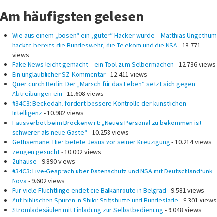
Am häufigsten gelesen
Wie aus einem „bösen“ ein „guter“ Hacker wurde – Matthias Ungethüm
hackte bereits die Bundeswehr, die Telekom und die NSA
- 18.771
views
Fake News leicht gemacht – ein Tool zum Selbermachen
- 12.736 views
Ein unglaublicher SZ-Kommentar
- 12.411 views
Quer durch Berlin: Der „Marsch für das Leben“ setzt sich gegen
Abtreibungen ein
- 11.608 views
#34C3: Beckedahl fordert bessere Kontrolle der künstlichen
Intelligenz
- 10.982 views
Hausverbot beim Brockenwirt: „Neues Personal zu bekommen ist
schwerer als neue Gäste“
- 10.258 views
Gethsemane: Hier betete Jesus vor seiner Kreuzigung
- 10.214 views
Zeugen gesucht
- 10.002 views
Zuhause
- 9.890 views
#34C3: Live-Gespräch über Datenschutz und NSA mit Deutschlandfunk
Nova
- 9.602 views
Für viele Flüchtlinge endet die Balkanroute in Belgrad
- 9.581 views
Auf biblischen Spuren in Shilo: Stiftshütte und Bundeslade
- 9.301 views
Stromladesäulen mit Einladung zur Selbstbedienung
- 9.048 views