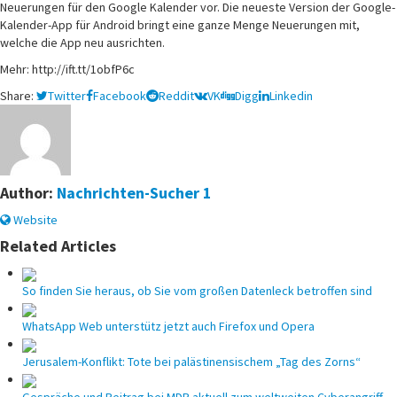
Großes
Neuerungen für den Google Kalender vor. Die neueste Version der Google-
Android-
Kalender-App für Android bringt eine ganze Menge Neuerungen mit,
Update,
welche die App neu ausrichten.
iPhone-
Mehr: http://ift.tt/1obfP6c
Version
folgt
Share:
Twitter
Facebook
Reddit
VK
Digg
Linkedin
Author:
Nachrichten-Sucher 1
Website
Related Articles
So finden Sie heraus, ob Sie vom großen Datenleck betroffen sind
WhatsApp Web unterstütz jetzt auch Firefox und Opera
Jerusalem-Konflikt: Tote bei palästinensischem „Tag des Zorns“