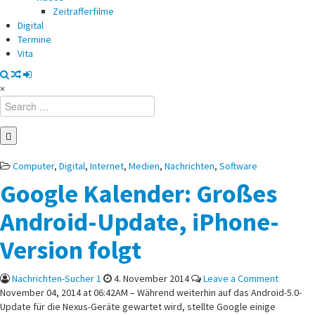
Zeitrafferfilme
Digital
Termine
Vita
×
Search
for:
Posted
Computer
,
Digital
,
Internet
,
Medien
,
Nachrichten
,
Software
in
Google Kalender: Großes
Android-Update, iPhone-
Version folgt
on
Nachrichten-Sucher 1
4. November 2014
Leave a Comment
Google
November 04, 2014 at 06:42AM – Während weiterhin auf das Android-5.0-
Kalender
Update für die Nexus-Geräte gewartet wird, stellte Google einige