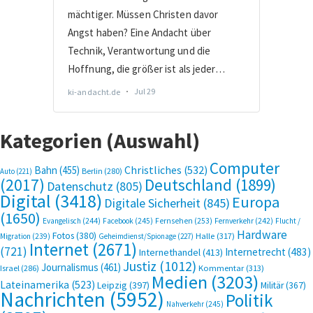
Kategorien (Auswahl)
Computer
Bahn
(455)
Christliches
(532)
Berlin
(280)
Auto
(221)
(2017)
Deutschland
(1899)
Datenschutz
(805)
Digital
(3418)
Europa
Digitale Sicherheit
(845)
(1650)
Evangelisch
(244)
Facebook
(245)
Fernsehen
(253)
Fernverkehr
(242)
Flucht /
Hardware
Fotos
(380)
Halle
(317)
Migration
(239)
Geheimdienst/Spionage
(227)
Internet
(2671)
(721)
Internetrecht
(483)
Internethandel
(413)
Justiz
(1012)
Journalismus
(461)
Kommentar
(313)
Israel
(286)
Medien
(3203)
Lateinamerika
(523)
Leipzig
(397)
Militär
(367)
Nachrichten
(5952)
Politik
Nahverkehr
(245)