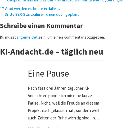
Gespräche und Beitrag bei MDR aktuell zum weltweiten Cyberangriff
Beitragsnavigation
17 Grad werden es heute in Halle →
← Dritte BER-Startbahn wird nun doch geplant
Schreibe einen Kommentar
Du musst
angemeldet
sein, um einen Kommentar abzugeben.
KI-Andacht.de – täglich neu