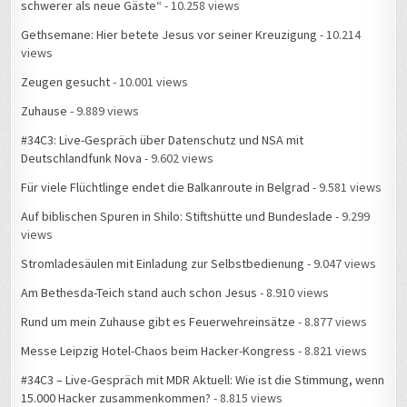
schwerer als neue Gäste“
- 10.258 views
Gethsemane: Hier betete Jesus vor seiner Kreuzigung
- 10.214
views
Zeugen gesucht
- 10.001 views
Zuhause
- 9.889 views
#34C3: Live-Gespräch über Datenschutz und NSA mit
Deutschlandfunk Nova
- 9.602 views
Für viele Flüchtlinge endet die Balkanroute in Belgrad
- 9.581 views
Auf biblischen Spuren in Shilo: Stiftshütte und Bundeslade
- 9.299
views
Stromladesäulen mit Einladung zur Selbstbedienung
- 9.047 views
Am Bethesda-Teich stand auch schon Jesus
- 8.910 views
Rund um mein Zuhause gibt es Feuerwehreinsätze
- 8.877 views
Messe Leipzig Hotel-Chaos beim Hacker-Kongress
- 8.821 views
#34C3 – Live-Gespräch mit MDR Aktuell: Wie ist die Stimmung, wenn
15.000 Hacker zusammenkommen?
- 8.815 views