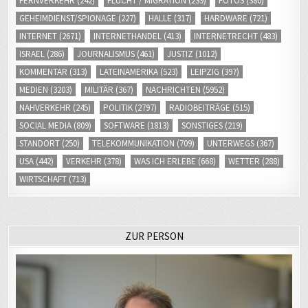
FERNVERKEHR
(242)
FLUCHT / MIGRATION
(239)
FOTOS
(380)
GEHEIMDIENST/SPIONAGE
(227)
HALLE
(317)
HARDWARE
(721)
INTERNET
(2671)
INTERNETHANDEL
(413)
INTERNETRECHT
(483)
ISRAEL
(286)
JOURNALISMUS
(461)
JUSTIZ
(1012)
KOMMENTAR
(313)
LATEINAMERIKA
(523)
LEIPZIG
(397)
MEDIEN
(3203)
MILITÄR
(367)
NACHRICHTEN
(5952)
NAHVERKEHR
(245)
POLITIK
(2797)
RADIOBEITRÄGE
(515)
SOCIAL MEDIA
(809)
SOFTWARE
(1813)
SONSTIGES
(219)
STANDORT
(250)
TELEKOMMUNIKATION
(709)
UNTERWEGS
(367)
USA
(442)
VERKEHR
(378)
WAS ICH ERLEBE
(668)
WETTER
(288)
WIRTSCHAFT
(713)
ZUR PERSON