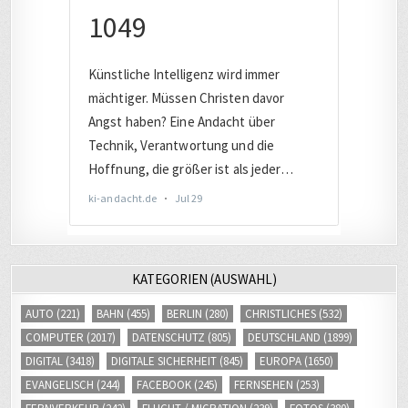
KATEGORIEN (AUSWAHL)
AUTO
(221)
BAHN
(455)
BERLIN
(280)
CHRISTLICHES
(532)
COMPUTER
(2017)
DATENSCHUTZ
(805)
DEUTSCHLAND
(1899)
DIGITAL
(3418)
DIGITALE SICHERHEIT
(845)
EUROPA
(1650)
EVANGELISCH
(244)
FACEBOOK
(245)
FERNSEHEN
(253)