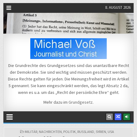
8. AUGUST 2026
Michael Voß
Journalist und Christ
Die Grundrechte des Grundgesetzes sind das unantastbare Recht
der Demokratie. Sie sind wichtig und müssen geschützt werden.
Diese Rechte gelten für jeden. Die Meinungsfreiheit wird im Artikel
5 gennannt. Sie kann eingeschränkt werden, das legt Absatz 2 da,
wenn es u.a. um das „Recht der persönliche Ehre“ geht.
Mehr dazu im
Grundgesetz
.
POSTED
MILITÄR
,
NACHRICHTEN
,
POLITIK
,
RUSSLAND
,
SYRIEN
,
USA
IN