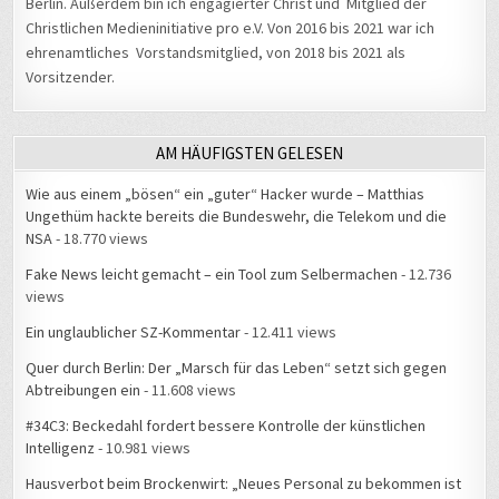
Berlin. Außerdem bin ich engagierter Christ und Mitglied der
Christlichen Medieninitiative pro e.V. Von 2016 bis 2021 war ich
ehrenamtliches Vorstandsmitglied, von 2018 bis 2021 als
Vorsitzender.
AM HÄUFIGSTEN GELESEN
Wie aus einem „bösen“ ein „guter“ Hacker wurde – Matthias
Ungethüm hackte bereits die Bundeswehr, die Telekom und die
NSA
- 18.770 views
Fake News leicht gemacht – ein Tool zum Selbermachen
- 12.736
views
Ein unglaublicher SZ-Kommentar
- 12.411 views
Quer durch Berlin: Der „Marsch für das Leben“ setzt sich gegen
Abtreibungen ein
- 11.608 views
#34C3: Beckedahl fordert bessere Kontrolle der künstlichen
Intelligenz
- 10.981 views
Hausverbot beim Brockenwirt: „Neues Personal zu bekommen ist