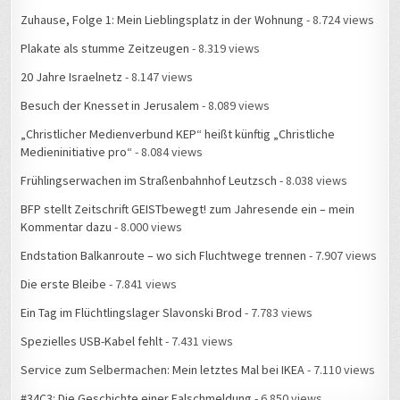
Zuhause, Folge 1: Mein Lieblingsplatz in der Wohnung
- 8.724 views
Plakate als stumme Zeitzeugen
- 8.319 views
20 Jahre Israelnetz
- 8.147 views
Besuch der Knesset in Jerusalem
- 8.089 views
„Christlicher Medienverbund KEP“ heißt künftig „Christliche
Medieninitiative pro“
- 8.084 views
Frühlingserwachen im Straßenbahnhof Leutzsch
- 8.038 views
BFP stellt Zeitschrift GEISTbewegt! zum Jahresende ein – mein
Kommentar dazu
- 8.000 views
Endstation Balkanroute – wo sich Fluchtwege trennen
- 7.907 views
Die erste Bleibe
- 7.841 views
Ein Tag im Flüchtlingslager Slavonski Brod
- 7.783 views
Spezielles USB-Kabel fehlt
- 7.431 views
Service zum Selbermachen: Mein letztes Mal bei IKEA
- 7.110 views
#34C3: Die Geschichte einer Falschmeldung
- 6.850 views