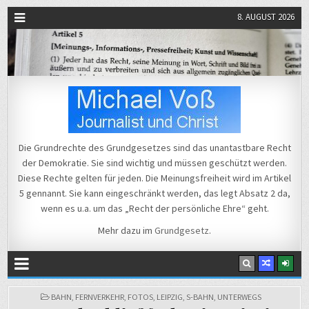
8. AUGUST 2026
Michael Voß
Journalist und Christ
Die Grundrechte des Grundgesetzes sind das unantastbare Recht
der Demokratie. Sie sind wichtig und müssen geschützt werden.
Diese Rechte gelten für jeden. Die Meinungsfreiheit wird im Artikel
5 gennannt. Sie kann eingeschränkt werden, das legt Absatz 2 da,
wenn es u.a. um das „Recht der persönliche Ehre“ geht.
Mehr dazu im
Grundgesetz
.
POSTED
BAHN
,
FERNVERKEHR
,
FOTOS
,
LEIPZIG
,
S-BAHN
,
UNTERWEGS
IN