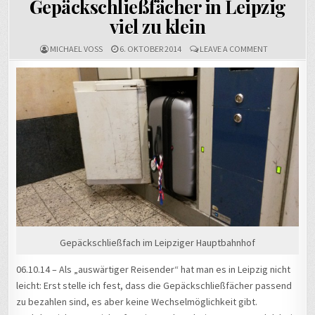
Gepäckschließfächer in Leipzig
viel zu klein
ON
MICHAEL VOSS
6. OKTOBER 2014
LEAVE A COMMENT
GEPÄCKSCHLI
N L
EIPZIG V
IEL Z
U K
LEIN
Gepäckschließfach im Leipziger Hauptbahnhof
06.10.14 – Als „auswärtiger Reisender“ hat man es in Leipzig nicht
leicht: Erst stelle ich fest, dass die Gepäckschließfächer passend
zu bezahlen sind, es aber keine Wechselmöglichkeit gibt.