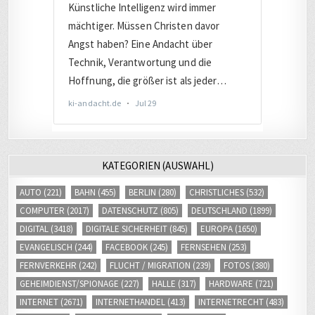
KATEGORIEN (AUSWAHL)
AUTO
(221)
BAHN
(455)
BERLIN
(280)
CHRISTLICHES
(532)
COMPUTER
(2017)
DATENSCHUTZ
(805)
DEUTSCHLAND
(1899)
DIGITAL
(3418)
DIGITALE SICHERHEIT
(845)
EUROPA
(1650)
EVANGELISCH
(244)
FACEBOOK
(245)
FERNSEHEN
(253)
FERNVERKEHR
(242)
FLUCHT / MIGRATION
(239)
FOTOS
(380)
GEHEIMDIENST/SPIONAGE
(227)
HALLE
(317)
HARDWARE
(721)
INTERNET
(2671)
INTERNETHANDEL
(413)
INTERNETRECHT
(483)