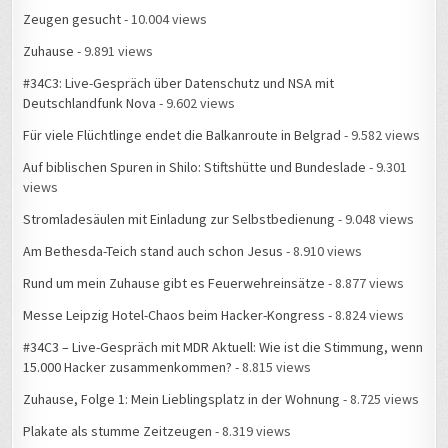
Zeugen gesucht
- 10.004 views
Zuhause
- 9.891 views
#34C3: Live-Gespräch über Datenschutz und NSA mit
Deutschlandfunk Nova
- 9.602 views
Für viele Flüchtlinge endet die Balkanroute in Belgrad
- 9.582 views
Auf biblischen Spuren in Shilo: Stiftshütte und Bundeslade
- 9.301
views
Stromladesäulen mit Einladung zur Selbstbedienung
- 9.048 views
Am Bethesda-Teich stand auch schon Jesus
- 8.910 views
Rund um mein Zuhause gibt es Feuerwehreinsätze
- 8.877 views
Messe Leipzig Hotel-Chaos beim Hacker-Kongress
- 8.824 views
#34C3 – Live-Gespräch mit MDR Aktuell: Wie ist die Stimmung, wenn
15.000 Hacker zusammenkommen?
- 8.815 views
Zuhause, Folge 1: Mein Lieblingsplatz in der Wohnung
- 8.725 views
Plakate als stumme Zeitzeugen
- 8.319 views