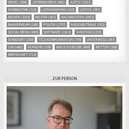
ISRAEL
(286)
JOURNALISMUS
(461)
JUSTIZ
(1012)
KOMMENTAR
(313)
LATEINAMERIKA
(523)
LEIPZIG
(397)
MEDIEN
(3203)
MILITÄR
(367)
NACHRICHTEN
(5952)
NAHVERKEHR
(245)
POLITIK
(2797)
RADIOBEITRÄGE
(515)
SOCIAL MEDIA
(809)
SOFTWARE
(1813)
SONSTIGES
(219)
STANDORT
(250)
TELEKOMMUNIKATION
(709)
UNTERWEGS
(367)
USA
(442)
VERKEHR
(378)
WAS ICH ERLEBE
(668)
WETTER
(288)
WIRTSCHAFT
(713)
ZUR PERSON