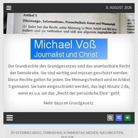
8. AUGUST 2026
Michael Voß
Journalist und Christ
Die Grundrechte des Grundgesetzes sind das unantastbare Recht
der Demokratie. Sie sind wichtig und müssen geschützt werden.
Diese Rechte gelten für jeden. Die Meinungsfreiheit wird im Artikel
5 gennannt. Sie kann eingeschränkt werden, das legt Absatz 2 da,
wenn es u.a. um das „Recht der persönliche Ehre“ geht.
Mehr dazu im
Grundgesetz
.
POSTED
EXTERNES VIDEO
,
FERNSEHEN
,
KOMMENTAR
,
MEDIEN
,
NACHRICHTEN
,
IN
POLITIK