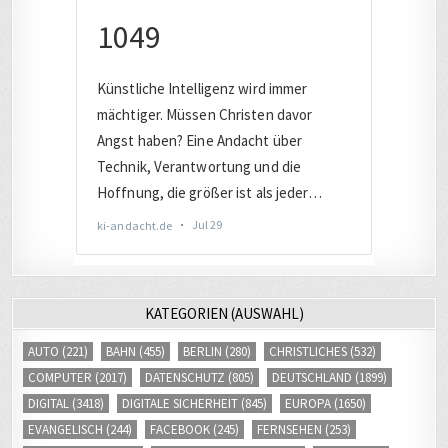
KATEGORIEN (AUSWAHL)
AUTO
(221)
BAHN
(455)
BERLIN
(280)
CHRISTLICHES
(532)
COMPUTER
(2017)
DATENSCHUTZ
(805)
DEUTSCHLAND
(1899)
DIGITAL
(3418)
DIGITALE SICHERHEIT
(845)
EUROPA
(1650)
EVANGELISCH
(244)
FACEBOOK
(245)
FERNSEHEN
(253)