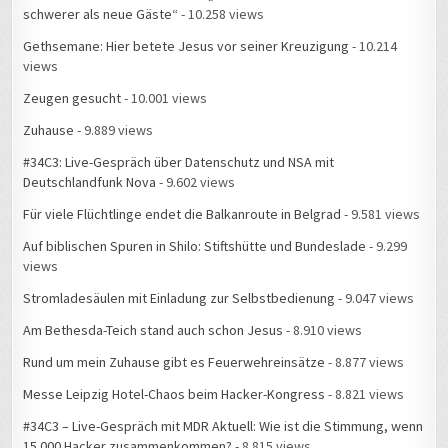
schwerer als neue Gäste“
- 10.258 views
Gethsemane: Hier betete Jesus vor seiner Kreuzigung
- 10.214
views
Zeugen gesucht
- 10.001 views
Zuhause
- 9.889 views
#34C3: Live-Gespräch über Datenschutz und NSA mit
Deutschlandfunk Nova
- 9.602 views
Für viele Flüchtlinge endet die Balkanroute in Belgrad
- 9.581 views
Auf biblischen Spuren in Shilo: Stiftshütte und Bundeslade
- 9.299
views
Stromladesäulen mit Einladung zur Selbstbedienung
- 9.047 views
Am Bethesda-Teich stand auch schon Jesus
- 8.910 views
Rund um mein Zuhause gibt es Feuerwehreinsätze
- 8.877 views
Messe Leipzig Hotel-Chaos beim Hacker-Kongress
- 8.821 views
#34C3 – Live-Gespräch mit MDR Aktuell: Wie ist die Stimmung, wenn
15.000 Hacker zusammenkommen?
- 8.815 views