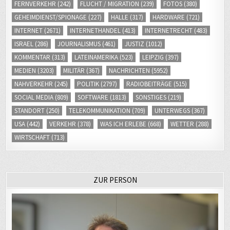
FERNVERKEHR
(242)
FLUCHT / MIGRATION
(239)
FOTOS
(380)
GEHEIMDIENST/SPIONAGE
(227)
HALLE
(317)
HARDWARE
(721)
INTERNET
(2671)
INTERNETHANDEL
(413)
INTERNETRECHT
(483)
ISRAEL
(286)
JOURNALISMUS
(461)
JUSTIZ
(1012)
KOMMENTAR
(313)
LATEINAMERIKA
(523)
LEIPZIG
(397)
MEDIEN
(3203)
MILITÄR
(367)
NACHRICHTEN
(5952)
NAHVERKEHR
(245)
POLITIK
(2797)
RADIOBEITRÄGE
(515)
SOCIAL MEDIA
(809)
SOFTWARE
(1813)
SONSTIGES
(219)
STANDORT
(250)
TELEKOMMUNIKATION
(709)
UNTERWEGS
(367)
USA
(442)
VERKEHR
(378)
WAS ICH ERLEBE
(668)
WETTER
(288)
WIRTSCHAFT
(713)
ZUR PERSON