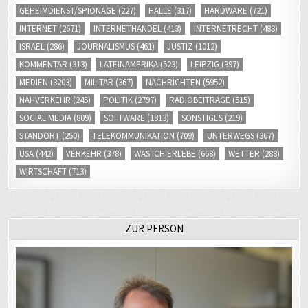
GEHEIMDIENST/SPIONAGE
(227)
HALLE
(317)
HARDWARE
(721)
INTERNET
(2671)
INTERNETHANDEL
(413)
INTERNETRECHT
(483)
ISRAEL
(286)
JOURNALISMUS
(461)
JUSTIZ
(1012)
KOMMENTAR
(313)
LATEINAMERIKA
(523)
LEIPZIG
(397)
MEDIEN
(3203)
MILITÄR
(367)
NACHRICHTEN
(5952)
NAHVERKEHR
(245)
POLITIK
(2797)
RADIOBEITRÄGE
(515)
SOCIAL MEDIA
(809)
SOFTWARE
(1813)
SONSTIGES
(219)
STANDORT
(250)
TELEKOMMUNIKATION
(709)
UNTERWEGS
(367)
USA
(442)
VERKEHR
(378)
WAS ICH ERLEBE
(668)
WETTER
(288)
WIRTSCHAFT
(713)
ZUR PERSON