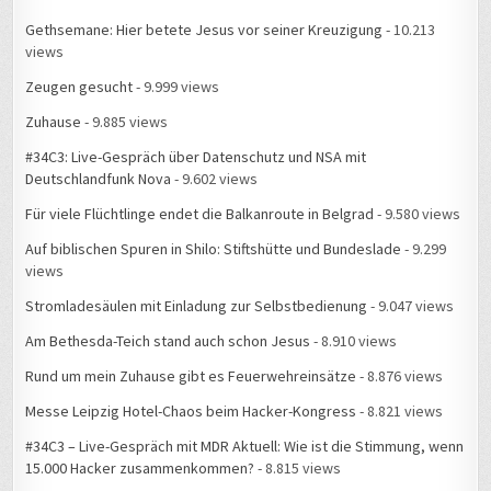
Gethsemane: Hier betete Jesus vor seiner Kreuzigung
- 10.213
views
Zeugen gesucht
- 9.999 views
Zuhause
- 9.885 views
#34C3: Live-Gespräch über Datenschutz und NSA mit
Deutschlandfunk Nova
- 9.602 views
Für viele Flüchtlinge endet die Balkanroute in Belgrad
- 9.580 views
Auf biblischen Spuren in Shilo: Stiftshütte und Bundeslade
- 9.299
views
Stromladesäulen mit Einladung zur Selbstbedienung
- 9.047 views
Am Bethesda-Teich stand auch schon Jesus
- 8.910 views
Rund um mein Zuhause gibt es Feuerwehreinsätze
- 8.876 views
Messe Leipzig Hotel-Chaos beim Hacker-Kongress
- 8.821 views
#34C3 – Live-Gespräch mit MDR Aktuell: Wie ist die Stimmung, wenn
15.000 Hacker zusammenkommen?
- 8.815 views