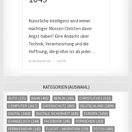
KATEGORIEN (AUSWAHL)
AUTO
(221)
BAHN
(455)
BERLIN
(280)
CHRISTLICHES
(532)
COMPUTER
(2017)
DATENSCHUTZ
(805)
DEUTSCHLAND
(1899)
DIGITAL
(3418)
DIGITALE SICHERHEIT
(845)
EUROPA
(1650)
EVANGELISCH
(244)
FACEBOOK
(245)
FERNSEHEN
(253)
FERNVERKEHR
(242)
FLUCHT / MIGRATION
(239)
FOTOS
(380)