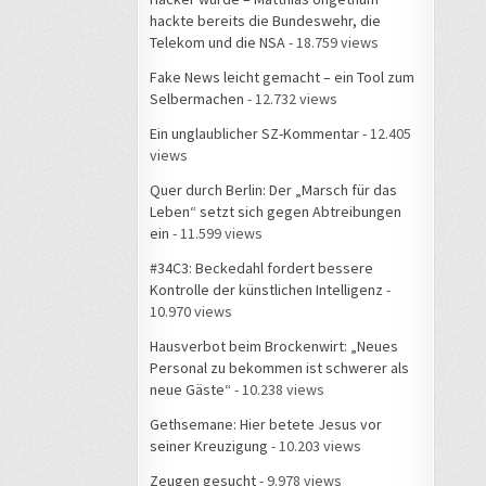
hackte bereits die Bundeswehr, die
Telekom und die NSA
- 18.759 views
Fake News leicht gemacht – ein Tool zum
Selbermachen
- 12.732 views
Ein unglaublicher SZ-Kommentar
- 12.405
views
Quer durch Berlin: Der „Marsch für das
Leben“ setzt sich gegen Abtreibungen
ein
- 11.599 views
#34C3: Beckedahl fordert bessere
Kontrolle der künstlichen Intelligenz
-
10.970 views
Hausverbot beim Brockenwirt: „Neues
Personal zu bekommen ist schwerer als
neue Gäste“
- 10.238 views
Gethsemane: Hier betete Jesus vor
seiner Kreuzigung
- 10.203 views
Zeugen gesucht
- 9.978 views