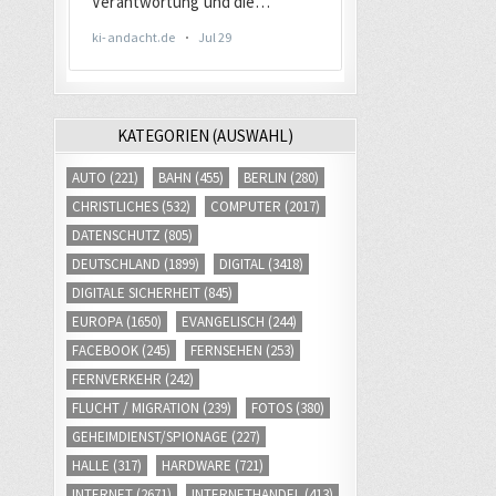
KATEGORIEN (AUSWAHL)
AUTO
(221)
BAHN
(455)
BERLIN
(280)
CHRISTLICHES
(532)
COMPUTER
(2017)
DATENSCHUTZ
(805)
DEUTSCHLAND
(1899)
DIGITAL
(3418)
DIGITALE SICHERHEIT
(845)
EUROPA
(1650)
EVANGELISCH
(244)
FACEBOOK
(245)
FERNSEHEN
(253)
FERNVERKEHR
(242)
FLUCHT / MIGRATION
(239)
FOTOS
(380)
GEHEIMDIENST/SPIONAGE
(227)
HALLE
(317)
HARDWARE
(721)
INTERNET
(2671)
INTERNETHANDEL
(413)