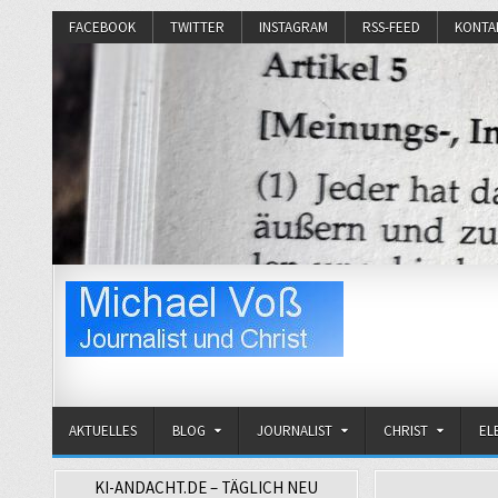
FACEBOOK
TWITTER
INSTAGRAM
RSS-FEED
KONTA
Michael Voß
Journalist und Christ
AKTUELLES
BLOG
JOURNALIST
CHRIST
EL
KI-ANDACHT.DE – TÄGLICH NEU