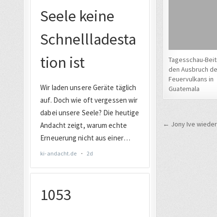
Tagesschau-Beit
den Ausbruch d
Feuervulkans in
Guatemala
Beitrags
← Jony Ive wieder