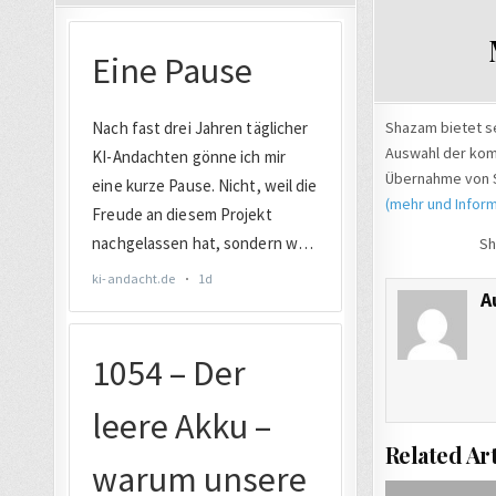
Shazam bietet se
Auswahl der komp
Übernahme von S
(mehr und Inform
Sh
A
Related Art