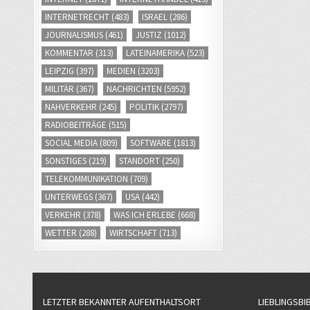
INTERNETRECHT
(483)
ISRAEL
(286)
JOURNALISMUS
(461)
JUSTIZ
(1012)
KOMMENTAR
(313)
LATEINAMERIKA
(523)
LEIPZIG
(397)
MEDIEN
(3203)
MILITÄR
(367)
NACHRICHTEN
(5952)
NAHVERKEHR
(245)
POLITIK
(2797)
RADIOBEITRÄGE
(515)
SOCIAL MEDIA
(809)
SOFTWARE
(1813)
SONSTIGES
(219)
STANDORT
(250)
TELEKOMMUNIKATION
(709)
UNTERWEGS
(367)
USA
(442)
VERKEHR
(378)
WAS ICH ERLEBE
(668)
WETTER
(288)
WIRTSCHAFT
(713)
LETZTER BEKANNTER AUFENTHALTSORT
LIEBLINGSBI