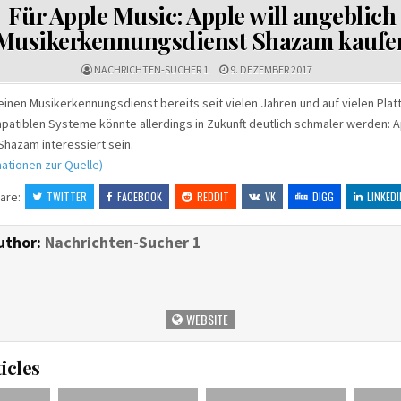
IN
Für Apple Music: Apple will angeblich
Musikerkennungsdienst Shazam kaufe
NACHRICHTEN-SUCHER 1
9. DEZEMBER 2017
inen Musikerkennungsdienst bereits seit vielen Jahren und auf vielen Plat
atiblen Systeme könnte allerdings in Zukunft deutlich schmaler werden: Ap
hazam interessiert sein.
ationen zur Quelle)
are:
TWITTER
FACEBOOK
REDDIT
VK
DIGG
LINKEDI
uthor:
Nachrichten-Sucher 1
WEBSITE
icles