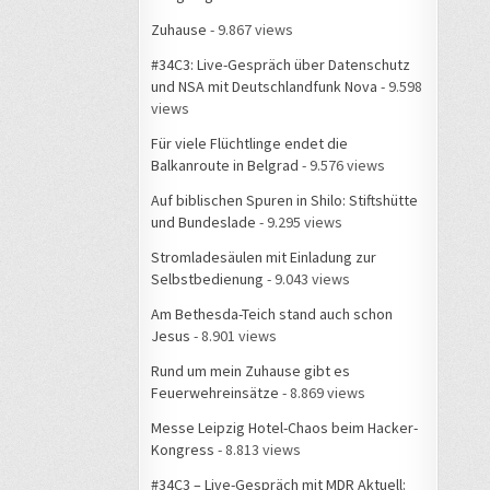
Zuhause
- 9.867 views
#34C3: Live-Gespräch über Datenschutz
und NSA mit Deutschlandfunk Nova
- 9.598
views
Für viele Flüchtlinge endet die
Balkanroute in Belgrad
- 9.576 views
Auf biblischen Spuren in Shilo: Stiftshütte
und Bundeslade
- 9.295 views
Stromladesäulen mit Einladung zur
Selbstbedienung
- 9.043 views
Am Bethesda-Teich stand auch schon
Jesus
- 8.901 views
Rund um mein Zuhause gibt es
Feuerwehreinsätze
- 8.869 views
Messe Leipzig Hotel-Chaos beim Hacker-
Kongress
- 8.813 views
#34C3 – Live-Gespräch mit MDR Aktuell: