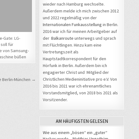
wieder nach Hamburg wechselte.
Außerdem melde ich mich zwischen 2012
und 2022 regelmäßig von der
Internationalen Funkausstellung
in Berlin.
2016 war ich für meinen Arbeitgeber auf
der
Balkanroute
unterwegs und sprach
-Gate: LG-
soll für
mit Flüchtlingen. Hinzu kam eine
e von Samsung-
Vertretungszeit als
schine büßen
Hauptstadtkorrespondent für den
Hörfunk in Berlin. Außerdem bin ich
engagierter Christ und Mitglied der
Christlichen Medieninitiative pro e.V. Von
ke Berlin-München →
2016 bis 2021 war ich ehrenamtliches
Vorstandsmitglied, von 2018 bis 2021 als
Vorsitzender.
AM HÄUFIGSTEN GELESEN
Wie aus einem „bösen“ ein „guter“
Hacker wurde – Matthias Ungethüm