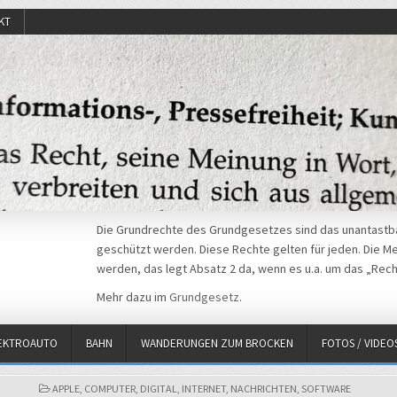
KT
Die Grundrechte des Grundgesetzes sind das unantastba
geschützt werden. Diese Rechte gelten für jeden. Die Mei
werden, das legt Absatz 2 da, wenn es u.a. um das „Rech
Mehr dazu im
Grundgesetz
.
EKTROAUTO
BAHN
WANDERUNGEN ZUM BROCKEN
FOTOS / VIDEO
POSTED
APPLE
,
COMPUTER
,
DIGITAL
,
INTERNET
,
NACHRICHTEN
,
SOFTWARE