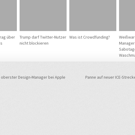
rag über
Trump darf Twitter-Nutzer
Was ist Crowdfunding?
Weißware
es
nicht blockieren
Manager 
Sabotag
Waschma
navigation
 oberster Design-Manager bei Apple
Panne auf neuer ICE-Strec