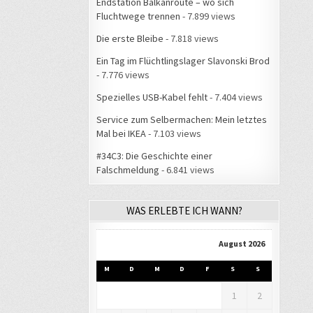
Endstation Balkanroute – wo sich
Fluchtwege trennen
- 7.899 views
Die erste Bleibe
- 7.818 views
Ein Tag im Flüchtlingslager Slavonski Brod
- 7.776 views
Spezielles USB-Kabel fehlt
- 7.404 views
Service zum Selbermachen: Mein letztes
Mal bei IKEA
- 7.103 views
#34C3: Die Geschichte einer
Falschmeldung
- 6.841 views
WAS ERLEBTE ICH WANN?
August 2026
M
D
M
D
F
S
S
1
2