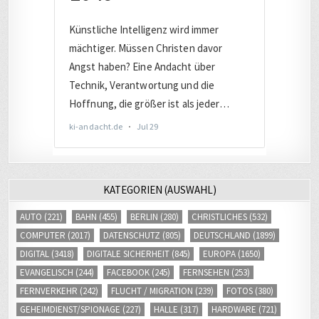
KATEGORIEN (AUSWAHL)
AUTO
(221)
BAHN
(455)
BERLIN
(280)
CHRISTLICHES
(532)
COMPUTER
(2017)
DATENSCHUTZ
(805)
DEUTSCHLAND
(1899)
DIGITAL
(3418)
DIGITALE SICHERHEIT
(845)
EUROPA
(1650)
EVANGELISCH
(244)
FACEBOOK
(245)
FERNSEHEN
(253)
FERNVERKEHR
(242)
FLUCHT / MIGRATION
(239)
FOTOS
(380)
GEHEIMDIENST/SPIONAGE
(227)
HALLE
(317)
HARDWARE
(721)