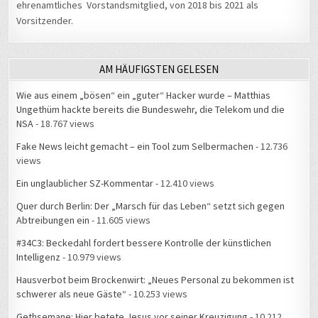
ehrenamtliches Vorstandsmitglied, von 2018 bis 2021 als
Vorsitzender.
AM HÄUFIGSTEN GELESEN
Wie aus einem „bösen“ ein „guter“ Hacker wurde – Matthias
Ungethüm hackte bereits die Bundeswehr, die Telekom und die
NSA
- 18.767 views
Fake News leicht gemacht – ein Tool zum Selbermachen
- 12.736
views
Ein unglaublicher SZ-Kommentar
- 12.410 views
Quer durch Berlin: Der „Marsch für das Leben“ setzt sich gegen
Abtreibungen ein
- 11.605 views
#34C3: Beckedahl fordert bessere Kontrolle der künstlichen
Intelligenz
- 10.979 views
Hausverbot beim Brockenwirt: „Neues Personal zu bekommen ist
schwerer als neue Gäste“
- 10.253 views
Gethsemane: Hier betete Jesus vor seiner Kreuzigung
- 10.212