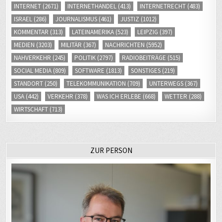
INTERNET
(2671)
INTERNETHANDEL
(413)
INTERNETRECHT
(483)
ISRAEL
(286)
JOURNALISMUS
(461)
JUSTIZ
(1012)
KOMMENTAR
(313)
LATEINAMERIKA
(523)
LEIPZIG
(397)
MEDIEN
(3203)
MILITÄR
(367)
NACHRICHTEN
(5952)
NAHVERKEHR
(245)
POLITIK
(2797)
RADIOBEITRÄGE
(515)
SOCIAL MEDIA
(809)
SOFTWARE
(1813)
SONSTIGES
(219)
STANDORT
(250)
TELEKOMMUNIKATION
(709)
UNTERWEGS
(367)
USA
(442)
VERKEHR
(378)
WAS ICH ERLEBE
(668)
WETTER
(288)
WIRTSCHAFT
(713)
ZUR PERSON