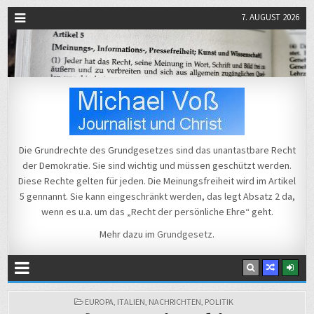
7. AUGUST 2026
Michael Voß
Journalist und Christ
Die Grundrechte des Grundgesetzes sind das unantastbare Recht
der Demokratie. Sie sind wichtig und müssen geschützt werden.
Diese Rechte gelten für jeden. Die Meinungsfreiheit wird im Artikel
5 gennannt. Sie kann eingeschränkt werden, das legt Absatz 2 da,
wenn es u.a. um das „Recht der persönliche Ehre“ geht.
Mehr dazu im
Grundgesetz
.
POSTED
EUROPA
,
ITALIEN
,
NACHRICHTEN
,
POLITIK
IN