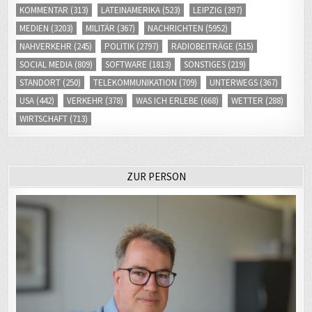
KOMMENTAR
(313)
LATEINAMERIKA
(523)
LEIPZIG
(397)
MEDIEN
(3203)
MILITÄR
(367)
NACHRICHTEN
(5952)
NAHVERKEHR
(245)
POLITIK
(2797)
RADIOBEITRÄGE
(515)
SOCIAL MEDIA
(809)
SOFTWARE
(1813)
SONSTIGES
(219)
STANDORT
(250)
TELEKOMMUNIKATION
(709)
UNTERWEGS
(367)
USA
(442)
VERKEHR
(378)
WAS ICH ERLEBE
(668)
WETTER
(288)
WIRTSCHAFT
(713)
ZUR PERSON