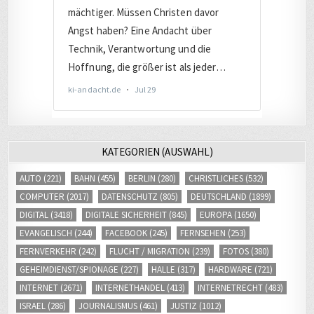
KATEGORIEN (AUSWAHL)
AUTO
(221)
BAHN
(455)
BERLIN
(280)
CHRISTLICHES
(532)
COMPUTER
(2017)
DATENSCHUTZ
(805)
DEUTSCHLAND
(1899)
DIGITAL
(3418)
DIGITALE SICHERHEIT
(845)
EUROPA
(1650)
EVANGELISCH
(244)
FACEBOOK
(245)
FERNSEHEN
(253)
FERNVERKEHR
(242)
FLUCHT / MIGRATION
(239)
FOTOS
(380)
GEHEIMDIENST/SPIONAGE
(227)
HALLE
(317)
HARDWARE
(721)
INTERNET
(2671)
INTERNETHANDEL
(413)
INTERNETRECHT
(483)
ISRAEL
(286)
JOURNALISMUS
(461)
JUSTIZ
(1012)