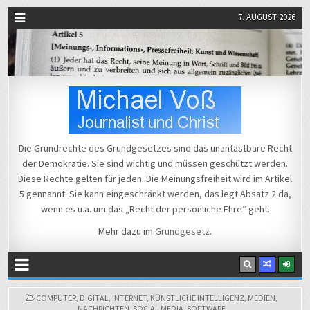
7. AUGUST 2026
Michael Voß
Journalist und Christ
Die Grundrechte des Grundgesetzes sind das unantastbare Recht
der Demokratie. Sie sind wichtig und müssen geschützt werden.
Diese Rechte gelten für jeden. Die Meinungsfreiheit wird im Artikel
5 gennannt. Sie kann eingeschränkt werden, das legt Absatz 2 da,
wenn es u.a. um das „Recht der persönliche Ehre“ geht.
Mehr dazu im
Grundgesetz
.
POSTED
COMPUTER
,
DIGITAL
,
INTERNET
,
KÜNSTLICHE INTELLIGENZ
,
MEDIEN
,
IN
NACHRICHTEN
,
SOCIAL MEDIA
,
SOFTWARE