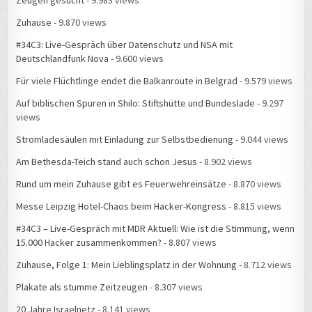
Zeugen gesucht
- 9.983 views
Zuhause
- 9.870 views
#34C3: Live-Gespräch über Datenschutz und NSA mit
Deutschlandfunk Nova
- 9.600 views
Für viele Flüchtlinge endet die Balkanroute in Belgrad
- 9.579 views
Auf biblischen Spuren in Shilo: Stiftshütte und Bundeslade
- 9.297
views
Stromladesäulen mit Einladung zur Selbstbedienung
- 9.044 views
Am Bethesda-Teich stand auch schon Jesus
- 8.902 views
Rund um mein Zuhause gibt es Feuerwehreinsätze
- 8.870 views
Messe Leipzig Hotel-Chaos beim Hacker-Kongress
- 8.815 views
#34C3 – Live-Gespräch mit MDR Aktuell: Wie ist die Stimmung, wenn
15.000 Hacker zusammenkommen?
- 8.807 views
Zuhause, Folge 1: Mein Lieblingsplatz in der Wohnung
- 8.712 views
Plakate als stumme Zeitzeugen
- 8.307 views
20 Jahre Israelnetz
- 8.141 views