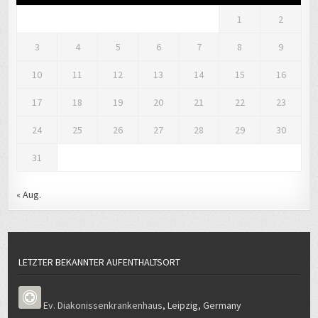
1
2
3
4
5
6
7
8
9
10
11
12
13
14
15
16
17
18
19
20
21
22
23
24
25
26
27
28
29
30
31
« Aug.
LETZTER BEKANNTER AUFENTHALTSORT
Ev. Diakonissenkrankenhaus
,
Leipzig
,
Germany