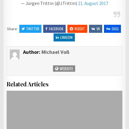
— Jürgen Trittin (@JTrittin)
21. August 2017
Share:
TWITTER
FACEBOOK
REDDIT
VK
DIGG
LINKEDIN
Author:
Michael Voß
WEBSITE
Related Articles