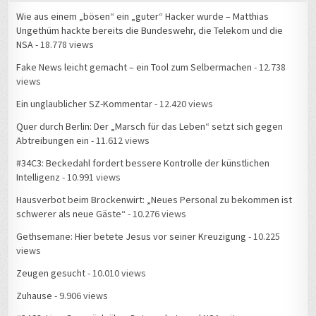
Wie aus einem „bösen“ ein „guter“ Hacker wurde – Matthias
Ungethüm hackte bereits die Bundeswehr, die Telekom und die
NSA
- 18.778 views
Fake News leicht gemacht – ein Tool zum Selbermachen
- 12.738
views
Ein unglaublicher SZ-Kommentar
- 12.420 views
Quer durch Berlin: Der „Marsch für das Leben“ setzt sich gegen
Abtreibungen ein
- 11.612 views
#34C3: Beckedahl fordert bessere Kontrolle der künstlichen
Intelligenz
- 10.991 views
Hausverbot beim Brockenwirt: „Neues Personal zu bekommen ist
schwerer als neue Gäste“
- 10.276 views
Gethsemane: Hier betete Jesus vor seiner Kreuzigung
- 10.225
views
Zeugen gesucht
- 10.010 views
Zuhause
- 9.906 views
#34C3: Live-Gespräch über Datenschutz und NSA mit