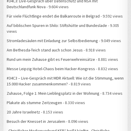
Deutschlandfunk Nova
- 9.604 views
Für viele Flüchtlinge endet die Balkanroute in Belgrad
- 9.592 views
Auf biblischen Spuren in Shilo: Stiftshütte und Bundeslade
- 9.305
views
Stromladesäulen mit Einladung zur Selbstbedienung
- 9.049 views
Am Bethesda-Teich stand auch schon Jesus
- 8.918 views
Rund um mein Zuhause gibt es Feuerwehreinsätze
- 8.881 views
Messe Leipzig Hotel-Chaos beim Hacker-Kongress
- 8.832 views
#34C3 – Live-Gespräch mit MDR Aktuell: Wie ist die Stimmung, wenn
15.000 Hacker zusammenkommen?
- 8.819 views
Zuhause, Folge 1: Mein Lieblingsplatz in der Wohnung
- 8.734 views
Plakate als stumme Zeitzeugen
- 8.330 views
20 Jahre Israelnetz
- 8.153 views
Besuch der Knesset in Jerusalem
- 8.096 views
„Christlicher Medienverbund KEP“ heißt künftig „Christliche
Medieninitiative pro“
- 8.086 views