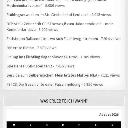
Frühlingserwachen im Straßenbahnhof Leutzsch
- 8.045 views
BFP stellt Zeitschrift GEISTbewegt! zum Jahresende ein – mein
Kommentar dazu
- 8.006 views
Endstation Balkanroute – wo sich Fluchtwege trennen
- 7.914 views
Die erste Bleibe
- 7.873 views
Ein Tag im Flüchtlingslager Slavonski Brod
- 7.789 views
Spezielles USB-Kabel fehlt
- 7.456 views
Service zum Selbermachen: Mein letztes Mal bei IKEA
- 7.121 views
#34C3: Die Geschichte einer Falschmeldung
- 6.856 views
WAS ERLEBTE ICH WANN?
August 2026
M
D
M
D
F
S
S