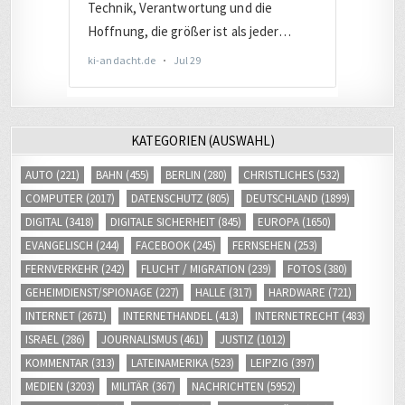
KATEGORIEN (AUSWAHL)
AUTO
(221)
BAHN
(455)
BERLIN
(280)
CHRISTLICHES
(532)
COMPUTER
(2017)
DATENSCHUTZ
(805)
DEUTSCHLAND
(1899)
DIGITAL
(3418)
DIGITALE SICHERHEIT
(845)
EUROPA
(1650)
EVANGELISCH
(244)
FACEBOOK
(245)
FERNSEHEN
(253)
FERNVERKEHR
(242)
FLUCHT / MIGRATION
(239)
FOTOS
(380)
GEHEIMDIENST/SPIONAGE
(227)
HALLE
(317)
HARDWARE
(721)
INTERNET
(2671)
INTERNETHANDEL
(413)
INTERNETRECHT
(483)
ISRAEL
(286)
JOURNALISMUS
(461)
JUSTIZ
(1012)
KOMMENTAR
(313)
LATEINAMERIKA
(523)
LEIPZIG
(397)
MEDIEN
(3203)
MILITÄR
(367)
NACHRICHTEN
(5952)
NAHVERKEHR
(245)
POLITIK
(2797)
RADIOBEITRÄGE
(515)