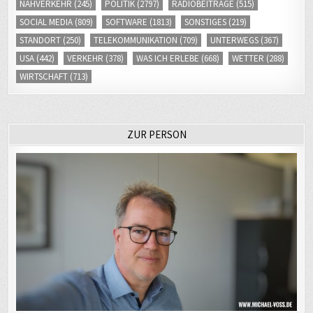
SOCIAL MEDIA
(809)
SOFTWARE
(1813)
SONSTIGES
(219)
STANDORT
(250)
TELEKOMMUNIKATION
(709)
UNTERWEGS
(367)
USA
(442)
VERKEHR
(378)
WAS ICH ERLEBE
(668)
WETTER
(288)
WIRTSCHAFT
(713)
ZUR PERSON
Ich bin Journalist. Für ein öffentlich-rechtliches