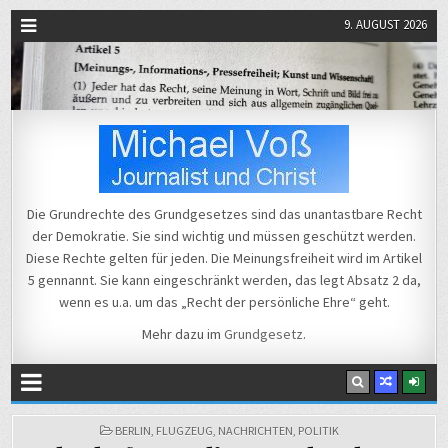
9. AUGUST 2026
Michael Voß
Journalist und Christ
Die Grundrechte des Grundgesetzes sind das unantastbare Recht
der Demokratie. Sie sind wichtig und müssen geschützt werden.
Diese Rechte gelten für jeden. Die Meinungsfreiheit wird im Artikel
5 gennannt. Sie kann eingeschränkt werden, das legt Absatz 2 da,
wenn es u.a. um das „Recht der persönliche Ehre“ geht.
Mehr dazu im
Grundgesetz
.
POSTED
BERLIN
,
FLUGZEUG
,
NACHRICHTEN
,
POLITIK
IN