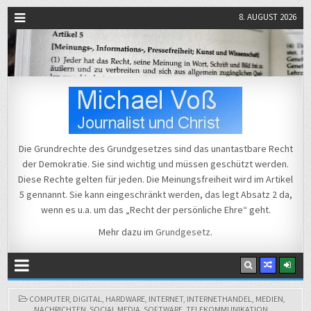
8. AUGUST 2026
Michael Voß
Journalist und Christ
Die Grundrechte des Grundgesetzes sind das unantastbare Recht
der Demokratie. Sie sind wichtig und müssen geschützt werden.
Diese Rechte gelten für jeden. Die Meinungsfreiheit wird im Artikel
5 gennannt. Sie kann eingeschränkt werden, das legt Absatz 2 da,
wenn es u.a. um das „Recht der persönliche Ehre“ geht.
Mehr dazu im
Grundgesetz
.
POSTED
COMPUTER
,
DIGITAL
,
HARDWARE
,
INTERNET
,
INTERNETHANDEL
,
MEDIEN
,
IN
NACHRICHTEN
,
SOCIAL MEDIA
,
SOFTWARE
,
TELEKOMMUNIKATION
,