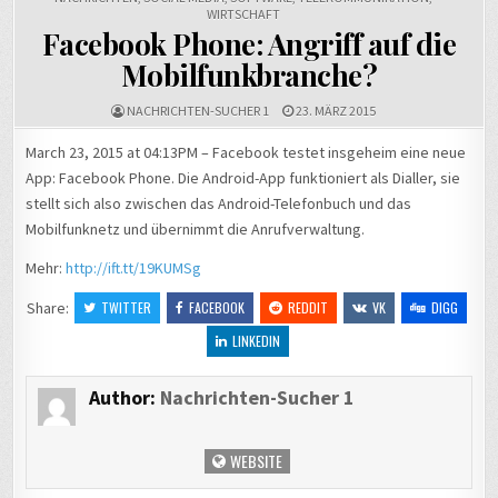
WIRTSCHAFT
Facebook Phone: Angriff auf die
Mobilfunkbranche?
NACHRICHTEN-SUCHER 1
23. MÄRZ 2015
March 23, 2015 at 04:13PM – Facebook testet insgeheim eine neue
App: Facebook Phone. Die Android-App funktioniert als Dialler, sie
stellt sich also zwischen das Android-Telefonbuch und das
Mobilfunknetz und übernimmt die Anrufverwaltung.
Mehr:
http://ift.tt/19KUMSg
Share:
TWITTER
FACEBOOK
REDDIT
VK
DIGG
LINKEDIN
Author:
Nachrichten-Sucher 1
WEBSITE