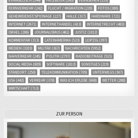
FERNVERKEHR
(242)
FLUCHT / MIGRATION
(239)
FOTOS
(380)
GEHEIMDIENST/SPIONAGE
(227)
HALLE
(317)
HARDWARE
(721)
INTERNET
(2671)
INTERNETHANDEL
(413)
INTERNETRECHT
(483)
ISRAEL
(286)
JOURNALISMUS
(461)
JUSTIZ
(1012)
KOMMENTAR
(313)
LATEINAMERIKA
(523)
LEIPZIG
(397)
MEDIEN
(3203)
MILITÄR
(367)
NACHRICHTEN
(5952)
NAHVERKEHR
(245)
POLITIK
(2797)
RADIOBEITRÄGE
(515)
SOCIAL MEDIA
(809)
SOFTWARE
(1813)
SONSTIGES
(219)
STANDORT
(250)
TELEKOMMUNIKATION
(709)
UNTERWEGS
(367)
USA
(442)
VERKEHR
(378)
WAS ICH ERLEBE
(668)
WETTER
(288)
WIRTSCHAFT
(713)
ZUR PERSON