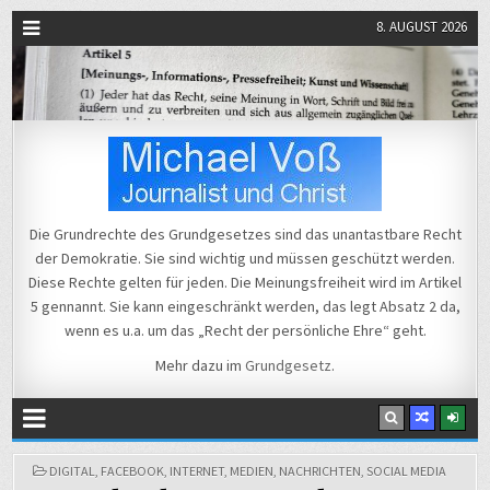
8. AUGUST 2026
Michael Voß
Journalist und Christ
Die Grundrechte des Grundgesetzes sind das unantastbare Recht
der Demokratie. Sie sind wichtig und müssen geschützt werden.
Diese Rechte gelten für jeden. Die Meinungsfreiheit wird im Artikel
5 gennannt. Sie kann eingeschränkt werden, das legt Absatz 2 da,
wenn es u.a. um das „Recht der persönliche Ehre“ geht.
Mehr dazu im
Grundgesetz
.
POSTED
DIGITAL
,
FACEBOOK
,
INTERNET
,
MEDIEN
,
NACHRICHTEN
,
SOCIAL MEDIA
IN