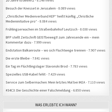
20 Jahre Israelnetz
- 8.146 views
Besuch der Knesset in Jerusalem
- 8.089 views
„Christlicher Medienverbund KEP“ heißt künftig „Christliche
Medieninitiative pro“
- 8.084 views
Frühlingserwachen im Straßenbahnhof Leutzsch
- 8.038 views
BFP stellt Zeitschrift GEISTbewegt! zum Jahresende ein – mein
Kommentar dazu
- 7.999 views
Endstation Balkanroute – wo sich Fluchtwege trennen
- 7.907 views
Die erste Bleibe
- 7.841 views
Ein Tag im Flüchtlingslager Slavonski Brod
- 7.783 views
Spezielles USB-Kabel fehlt
- 7.429 views
Service zum Selbermachen: Mein letztes Mal bei IKEA
- 7.110 views
#34C3: Die Geschichte einer Falschmeldung
- 6.850 views
WAS ERLEBTE ICH WANN?