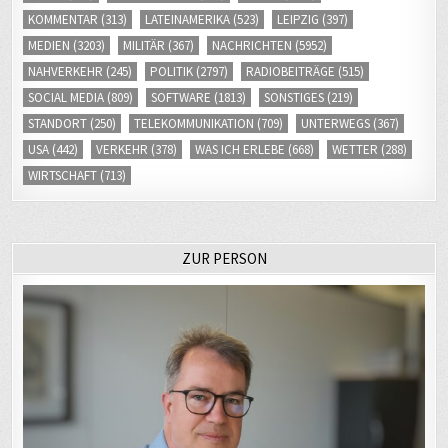
KOMMENTAR
(313)
LATEINAMERIKA
(523)
LEIPZIG
(397)
MEDIEN
(3203)
MILITÄR
(367)
NACHRICHTEN
(5952)
NAHVERKEHR
(245)
POLITIK
(2797)
RADIOBEITRÄGE
(515)
SOCIAL MEDIA
(809)
SOFTWARE
(1813)
SONSTIGES
(219)
STANDORT
(250)
TELEKOMMUNIKATION
(709)
UNTERWEGS
(367)
USA
(442)
VERKEHR
(378)
WAS ICH ERLEBE
(668)
WETTER
(288)
WIRTSCHAFT
(713)
ZUR PERSON