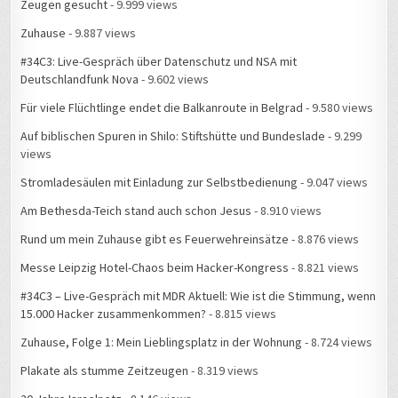
Zeugen gesucht
- 9.999 views
Zuhause
- 9.887 views
#34C3: Live-Gespräch über Datenschutz und NSA mit
Deutschlandfunk Nova
- 9.602 views
Für viele Flüchtlinge endet die Balkanroute in Belgrad
- 9.580 views
Auf biblischen Spuren in Shilo: Stiftshütte und Bundeslade
- 9.299
views
Stromladesäulen mit Einladung zur Selbstbedienung
- 9.047 views
Am Bethesda-Teich stand auch schon Jesus
- 8.910 views
Rund um mein Zuhause gibt es Feuerwehreinsätze
- 8.876 views
Messe Leipzig Hotel-Chaos beim Hacker-Kongress
- 8.821 views
#34C3 – Live-Gespräch mit MDR Aktuell: Wie ist die Stimmung, wenn
15.000 Hacker zusammenkommen?
- 8.815 views
Zuhause, Folge 1: Mein Lieblingsplatz in der Wohnung
- 8.724 views
Plakate als stumme Zeitzeugen
- 8.319 views