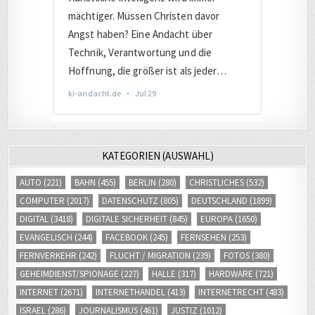
KATEGORIEN (AUSWAHL)
AUTO
(221)
BAHN
(455)
BERLIN
(280)
CHRISTLICHES
(532)
COMPUTER
(2017)
DATENSCHUTZ
(805)
DEUTSCHLAND
(1899)
DIGITAL
(3418)
DIGITALE SICHERHEIT
(845)
EUROPA
(1650)
EVANGELISCH
(244)
FACEBOOK
(245)
FERNSEHEN
(253)
FERNVERKEHR
(242)
FLUCHT / MIGRATION
(239)
FOTOS
(380)
GEHEIMDIENST/SPIONAGE
(227)
HALLE
(317)
HARDWARE
(721)
INTERNET
(2671)
INTERNETHANDEL
(413)
INTERNETRECHT
(483)
ISRAEL
(286)
JOURNALISMUS
(461)
JUSTIZ
(1012)