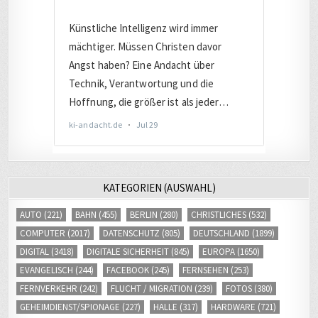
KATEGORIEN (AUSWAHL)
AUTO
(221)
BAHN
(455)
BERLIN
(280)
CHRISTLICHES
(532)
COMPUTER
(2017)
DATENSCHUTZ
(805)
DEUTSCHLAND
(1899)
DIGITAL
(3418)
DIGITALE SICHERHEIT
(845)
EUROPA
(1650)
EVANGELISCH
(244)
FACEBOOK
(245)
FERNSEHEN
(253)
FERNVERKEHR
(242)
FLUCHT / MIGRATION
(239)
FOTOS
(380)
GEHEIMDIENST/SPIONAGE
(227)
HALLE
(317)
HARDWARE
(721)