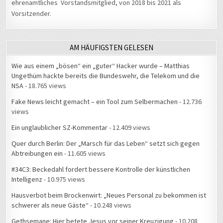
ehrenamtliches Vorstandsmitglied, von 2018 bis 2021 als
Vorsitzender.
AM HÄUFIGSTEN GELESEN
Wie aus einem „bösen“ ein „guter“ Hacker wurde – Matthias
Ungethüm hackte bereits die Bundeswehr, die Telekom und die
NSA
- 18.765 views
Fake News leicht gemacht – ein Tool zum Selbermachen
- 12.736
views
Ein unglaublicher SZ-Kommentar
- 12.409 views
Quer durch Berlin: Der „Marsch für das Leben“ setzt sich gegen
Abtreibungen ein
- 11.605 views
#34C3: Beckedahl fordert bessere Kontrolle der künstlichen
Intelligenz
- 10.975 views
Hausverbot beim Brockenwirt: „Neues Personal zu bekommen ist
schwerer als neue Gäste“
- 10.248 views
Gethsemane: Hier betete Jesus vor seiner Kreuzigung
- 10.208