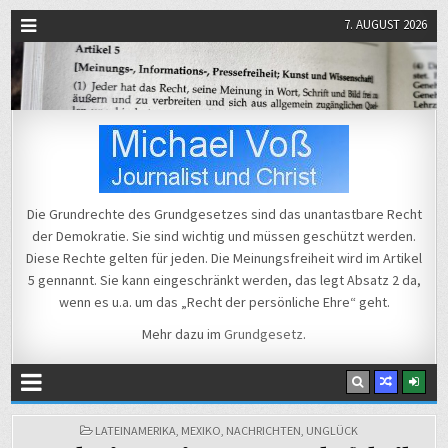
7. AUGUST 2026
Michael Voß
Journalist und Christ
Die Grundrechte des Grundgesetzes sind das unantastbare Recht
der Demokratie. Sie sind wichtig und müssen geschützt werden.
Diese Rechte gelten für jeden. Die Meinungsfreiheit wird im Artikel
5 gennannt. Sie kann eingeschränkt werden, das legt Absatz 2 da,
wenn es u.a. um das „Recht der persönliche Ehre“ geht.
Mehr dazu im
Grundgesetz
.
POSTED
LATEINAMERIKA
,
MEXIKO
,
NACHRICHTEN
,
UNGLÜCK
IN