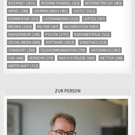
INTERNET
(2671)
INTERNETHANDEL
(413)
INTERNETRECHT
(483)
ISRAEL
(286)
JOURNALISMUS
(461)
JUSTIZ
(1012)
KOMMENTAR
(313)
LATEINAMERIKA
(523)
LEIPZIG
(397)
MEDIEN
(3203)
MILITÄR
(367)
NACHRICHTEN
(5952)
NAHVERKEHR
(245)
POLITIK
(2797)
RADIOBEITRÄGE
(515)
SOCIAL MEDIA
(809)
SOFTWARE
(1813)
SONSTIGES
(219)
STANDORT
(250)
TELEKOMMUNIKATION
(709)
UNTERWEGS
(367)
USA
(442)
VERKEHR
(378)
WAS ICH ERLEBE
(668)
WETTER
(288)
WIRTSCHAFT
(713)
ZUR PERSON