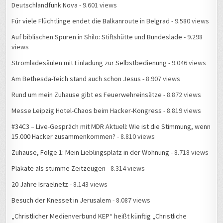
Deutschlandfunk Nova
- 9.601 views
Für viele Flüchtlinge endet die Balkanroute in Belgrad
- 9.580 views
Auf biblischen Spuren in Shilo: Stiftshütte und Bundeslade
- 9.298
views
Stromladesäulen mit Einladung zur Selbstbedienung
- 9.046 views
Am Bethesda-Teich stand auch schon Jesus
- 8.907 views
Rund um mein Zuhause gibt es Feuerwehreinsätze
- 8.872 views
Messe Leipzig Hotel-Chaos beim Hacker-Kongress
- 8.819 views
#34C3 – Live-Gespräch mit MDR Aktuell: Wie ist die Stimmung, wenn
15.000 Hacker zusammenkommen?
- 8.810 views
Zuhause, Folge 1: Mein Lieblingsplatz in der Wohnung
- 8.718 views
Plakate als stumme Zeitzeugen
- 8.314 views
20 Jahre Israelnetz
- 8.143 views
Besuch der Knesset in Jerusalem
- 8.087 views
„Christlicher Medienverbund KEP“ heißt künftig „Christliche