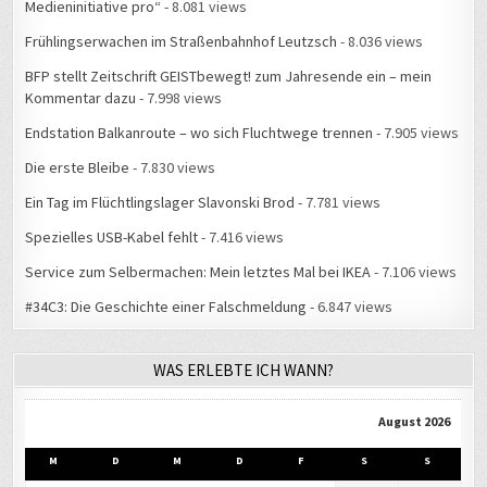
Medieninitiative pro“
- 8.081 views
Frühlingserwachen im Straßenbahnhof Leutzsch
- 8.036 views
BFP stellt Zeitschrift GEISTbewegt! zum Jahresende ein – mein
Kommentar dazu
- 7.998 views
Endstation Balkanroute – wo sich Fluchtwege trennen
- 7.905 views
Die erste Bleibe
- 7.830 views
Ein Tag im Flüchtlingslager Slavonski Brod
- 7.781 views
Spezielles USB-Kabel fehlt
- 7.416 views
Service zum Selbermachen: Mein letztes Mal bei IKEA
- 7.106 views
#34C3: Die Geschichte einer Falschmeldung
- 6.847 views
WAS ERLEBTE ICH WANN?
August 2026
M
D
M
D
F
S
S