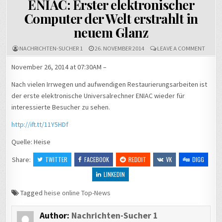
ENIAC: Erster elektronischer
Computer der Welt erstrahlt in
neuem Glanz
ON
NACHRICHTEN-SUCHER 1
26. NOVEMBER 2014
LEAVE A COMMENT
ENIAC:
ERSTE
November 26, 2014 at 07:30AM –
ELEKT
COMP
Nach vielen Irrwegen und aufwendigen Restaurierungsarbeiten ist
DER
WELT
der erste elektronische Universalrechner ENIAC wieder für
ERSTR
interessierte Besucher zu sehen.
IN
NEUE
GLAN
http://ift.tt/11Y5HDf
Quelle: Heise
Share:
TWITTER
FACEBOOK
REDDIT
VK
DIGG
LINKEDIN
Tagged
heise online Top-News
Author:
Nachrichten-Sucher 1