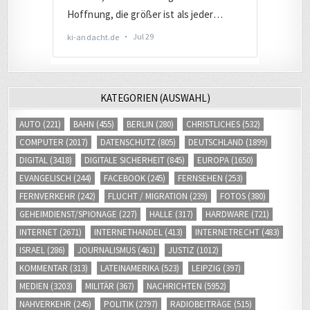
KATEGORIEN (AUSWAHL)
AUTO
(221)
BAHN
(455)
BERLIN
(280)
CHRISTLICHES
(532)
COMPUTER
(2017)
DATENSCHUTZ
(805)
DEUTSCHLAND
(1899)
DIGITAL
(3418)
DIGITALE SICHERHEIT
(845)
EUROPA
(1650)
EVANGELISCH
(244)
FACEBOOK
(245)
FERNSEHEN
(253)
FERNVERKEHR
(242)
FLUCHT / MIGRATION
(239)
FOTOS
(380)
GEHEIMDIENST/SPIONAGE
(227)
HALLE
(317)
HARDWARE
(721)
INTERNET
(2671)
INTERNETHANDEL
(413)
INTERNETRECHT
(483)
ISRAEL
(286)
JOURNALISMUS
(461)
JUSTIZ
(1012)
KOMMENTAR
(313)
LATEINAMERIKA
(523)
LEIPZIG
(397)
MEDIEN
(3203)
MILITÄR
(367)
NACHRICHTEN
(5952)
NAHVERKEHR
(245)
POLITIK
(2797)
RADIOBEITRÄGE
(515)