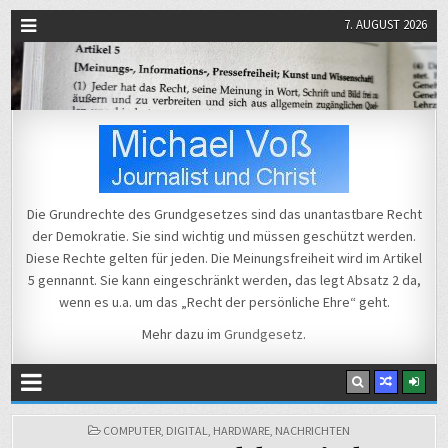
7. AUGUST 2026
Michael Voß
Journalist und Christ
Die Grundrechte des Grundgesetzes sind das unantastbare Recht
der Demokratie. Sie sind wichtig und müssen geschützt werden.
Diese Rechte gelten für jeden. Die Meinungsfreiheit wird im Artikel
5 gennannt. Sie kann eingeschränkt werden, das legt Absatz 2 da,
wenn es u.a. um das „Recht der persönliche Ehre“ geht.
Mehr dazu im
Grundgesetz
.
POSTED
COMPUTER
,
DIGITAL
,
HARDWARE
,
NACHRICHTEN
IN