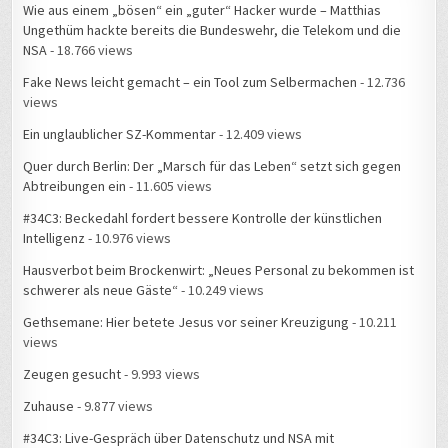
Wie aus einem „bösen“ ein „guter“ Hacker wurde – Matthias
Ungethüm hackte bereits die Bundeswehr, die Telekom und die
NSA
- 18.766 views
Fake News leicht gemacht – ein Tool zum Selbermachen
- 12.736
views
Ein unglaublicher SZ-Kommentar
- 12.409 views
Quer durch Berlin: Der „Marsch für das Leben“ setzt sich gegen
Abtreibungen ein
- 11.605 views
#34C3: Beckedahl fordert bessere Kontrolle der künstlichen
Intelligenz
- 10.976 views
Hausverbot beim Brockenwirt: „Neues Personal zu bekommen ist
schwerer als neue Gäste“
- 10.249 views
Gethsemane: Hier betete Jesus vor seiner Kreuzigung
- 10.211
views
Zeugen gesucht
- 9.993 views
Zuhause
- 9.877 views
#34C3: Live-Gespräch über Datenschutz und NSA mit