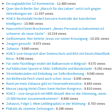
Ein unglaublicher SZ-Kommentar
- 12.400 views
Quer durch Berlin: Der „Marsch für das Leben“ setzt sich gegen
Abtreibungen ein
- 11.597 views
#34C3: Beckedahl fordert bessere Kontrolle der künstlichen
Intelligenz
- 10.968 views
Hausverbot beim Brockenwirt: „Neues Personal zu bekommen ist
schwerer als neue Gäste“
- 10.234 views
Gethsemane: Hier betete Jesus vor seiner Kreuzigung
- 10.201 views
Zeugen gesucht
- 9.973 views
Zuhause
- 9.860 views
#34C3: Live-Gespräch über Datenschutz und NSA mit Deutschlandfunk
Nova
- 9.596 views
Für viele Flüchtlinge endet die Balkanroute in Belgrad
- 9.575 views
Auf biblischen Spuren in Shilo: Stiftshütte und Bundeslade
- 9.292 views
Stromladesäulen mit Einladung zur Selbstbedienung
- 9.040 views
Am Bethesda-Teich stand auch schon Jesus
- 8.895 views
Rund um mein Zuhause gibt es Feuerwehreinsätze
- 8.863 views
Messe Leipzig Hotel-Chaos beim Hacker-Kongress
- 8.810 views
#34C3 – Live-Gespräch mit MDR Aktuell: Wie ist die Stimmung, wenn
15.000 Hacker zusammenkommen?
- 8.800 views
Zuhause, Folge 1: Mein Lieblingsplatz in der Wohnung
- 8.703 views
Plakate als stumme Zeitzeugen
- 8.298 views