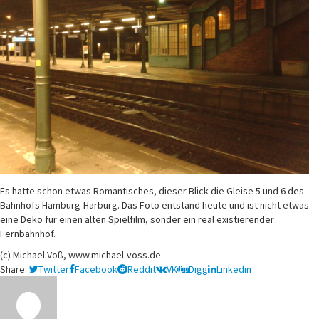
Es hatte schon etwas Romantisches, dieser Blick die Gleise 5 und 6 des
Bahnhofs Hamburg-Harburg. Das Foto entstand heute und ist nicht etwas
eine Deko für einen alten Spielfilm, sonder ein real existierender
Fernbahnhof.
(c) Michael Voß, www.michael-voss.de
Share:
Twitter
Facebook
Reddit
VK
Digg
Linkedin