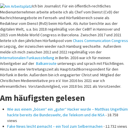
Ich bin Journalist. Für ein öffentlich-rechtliches
Medienunternehmen arbeite arbeite ich als Chef vom Dienst (CvD) der
Nachrichtenangebote im Fernseh- und Hörfunkbereich sowie als
Redakteur vom Dienst (RvD) beim Hörfunk. Als Autor berichte aus der
digitalen Welt, u.a. bis 2018 regelmäßig von der CeBIT in Hannover und
2015 vom Mobile World Congress in Barcelona. Zwischen 2017 und 2021
leitete ich den jährlichen Hörfunkpool vom
Chaos Communication Congress
in Leipzig, der inzwischen wieder nach Hamburg wechselte. Außerdem
melde ich mich zwischen 2012 und 2022 regelmäßig von der
Internationalen Funkausstellung
in Berlin. 2016 war ich für meinen
Arbeitgeber auf der
Balkanroute
unterwegs und sprach mit Flüchtlingen.
Hinzu kam eine Vertretungszeit als Hauptstadtkorrespondent für den
Hörfunk in Berlin. Außerdem bin ich engagierter Christ und Mitglied der
Christlichen Medieninitiative pro e.V. Von 2016 bis 2021 war ich
ehrenamtliches Vorstandsmitglied, von 2018 bis 2021 als Vorsitzender.
Am häufigsten gelesen
Wie aus einem „bösen“ ein „guter“ Hacker wurde – Matthias Ungethüm
hackte bereits die Bundeswehr, die Telekom und die NSA
- 18.758
views
Fake News leicht gemacht – ein Tool zum Selbermachen
- 12.732 views