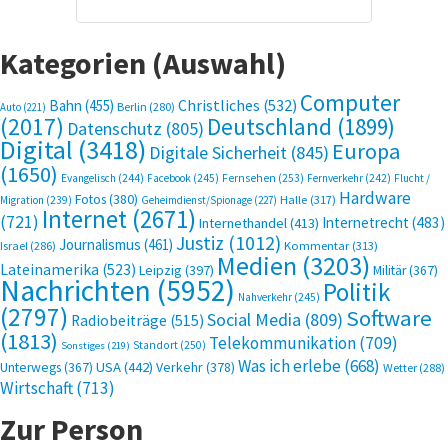
Kategorien (Auswahl)
Computer
Bahn
(455)
Christliches
(532)
Berlin
(280)
Auto
(221)
(2017)
Deutschland
(1899)
Datenschutz
(805)
Digital
(3418)
Europa
Digitale Sicherheit
(845)
(1650)
Evangelisch
(244)
Facebook
(245)
Fernsehen
(253)
Fernverkehr
(242)
Flucht /
Hardware
Fotos
(380)
Halle
(317)
Migration
(239)
Geheimdienst/Spionage
(227)
Internet
(2671)
(721)
Internetrecht
(483)
Internethandel
(413)
Justiz
(1012)
Journalismus
(461)
Kommentar
(313)
Israel
(286)
Medien
(3203)
Lateinamerika
(523)
Leipzig
(397)
Militär
(367)
Nachrichten
(5952)
Politik
Nahverkehr
(245)
(2797)
Software
Social Media
(809)
Radiobeiträge
(515)
(1813)
Telekommunikation
(709)
Standort
(250)
Sonstiges
(219)
Was ich erlebe
(668)
USA
(442)
Verkehr
(378)
Unterwegs
(367)
Wetter
(288)
Wirtschaft
(713)
Zur Person