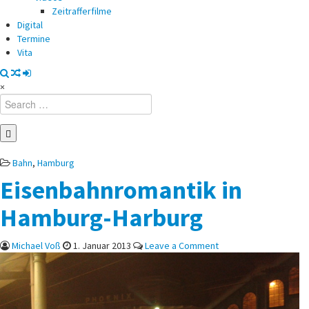
Zeitrafferfilme
Digital
Termine
Vita
×
Search
for:
Posted
Bahn
,
Hamburg
in
Eisenbahnromantik in
Hamburg-Harburg
on
Michael Voß
1. Januar 2013
Leave a Comment
Eisenbahnromantik
in
Hamburg-
Harburg