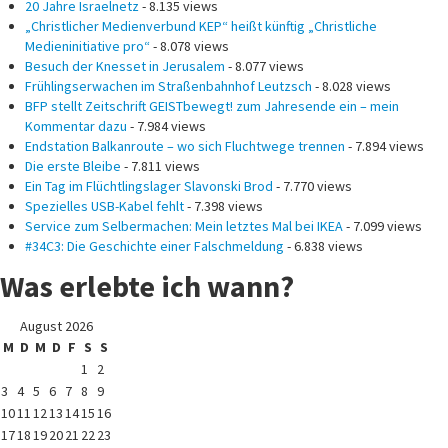
20 Jahre Israelnetz
- 8.135 views
„Christlicher Medienverbund KEP“ heißt künftig „Christliche
Medieninitiative pro“
- 8.078 views
Besuch der Knesset in Jerusalem
- 8.077 views
Frühlingserwachen im Straßenbahnhof Leutzsch
- 8.028 views
BFP stellt Zeitschrift GEISTbewegt! zum Jahresende ein – mein
Kommentar dazu
- 7.984 views
Endstation Balkanroute – wo sich Fluchtwege trennen
- 7.894 views
Die erste Bleibe
- 7.811 views
Ein Tag im Flüchtlingslager Slavonski Brod
- 7.770 views
Spezielles USB-Kabel fehlt
- 7.398 views
Service zum Selbermachen: Mein letztes Mal bei IKEA
- 7.099 views
#34C3: Die Geschichte einer Falschmeldung
- 6.838 views
Was erlebte ich wann?
August 2026
M
D
M
D
F
S
S
1
2
3
4
5
6
7
8
9
10
11
12
13
14
15
16
17
18
19
20
21
22
23