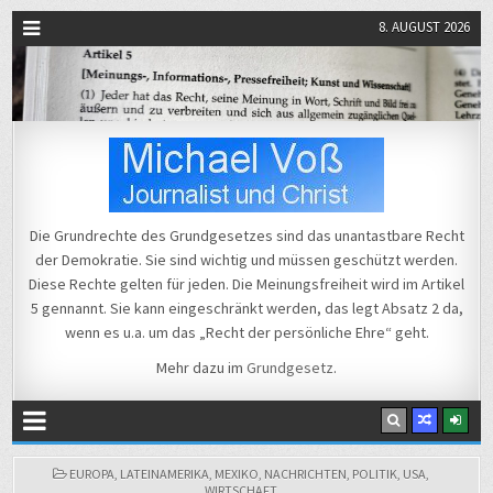
8. AUGUST 2026
Michael Voß
Journalist und Christ
Die Grundrechte des Grundgesetzes sind das unantastbare Recht
der Demokratie. Sie sind wichtig und müssen geschützt werden.
Diese Rechte gelten für jeden. Die Meinungsfreiheit wird im Artikel
5 gennannt. Sie kann eingeschränkt werden, das legt Absatz 2 da,
wenn es u.a. um das „Recht der persönliche Ehre“ geht.
Mehr dazu im
Grundgesetz
.
POSTED
EUROPA
,
LATEINAMERIKA
,
MEXIKO
,
NACHRICHTEN
,
POLITIK
,
USA
,
IN
WIRTSCHAFT