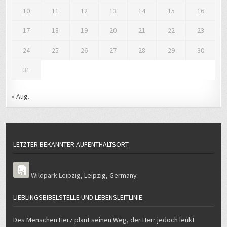
17
18
19
20
21
22
23
24
25
26
27
28
29
30
31
« Aug.
LETZTER BEKANNTER AUFENTHALTSORT
Wildpark Leipzig
,
Leipzig
,
Germany
LIEBLINGSBIBELSTELLE UND LEBENSLEITLINIE
Des Menschen Herz plant seinen Weg, der Herr jedoch lenkt
seinen Schritt. (Sprüche 16,9)