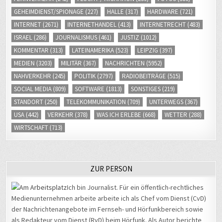
GEHEIMDIENST/SPIONAGE
(227)
HALLE
(317)
HARDWARE
(721)
INTERNET
(2671)
INTERNETHANDEL
(413)
INTERNETRECHT
(483)
ISRAEL
(286)
JOURNALISMUS
(461)
JUSTIZ
(1012)
KOMMENTAR
(313)
LATEINAMERIKA
(523)
LEIPZIG
(397)
MEDIEN
(3203)
MILITÄR
(367)
NACHRICHTEN
(5952)
NAHVERKEHR
(245)
POLITIK
(2797)
RADIOBEITRÄGE
(515)
SOCIAL MEDIA
(809)
SOFTWARE
(1813)
SONSTIGES
(219)
STANDORT
(250)
TELEKOMMUNIKATION
(709)
UNTERWEGS
(367)
USA
(442)
VERKEHR
(378)
WAS ICH ERLEBE
(668)
WETTER
(288)
WIRTSCHAFT
(713)
ZUR PERSON
Ich bin Journalist. Für ein öffentlich-rechtliches
Medienunternehmen arbeite arbeite ich als Chef vom Dienst (CvD)
der Nachrichtenangebote im Fernseh- und Hörfunkbereich sowie
als Redakteur vom Dienst (RvD) beim Hörfunk. Als Autor berichte
aus der digitalen Welt, u.a. bis 2018 regelmäßig von der CeBIT in