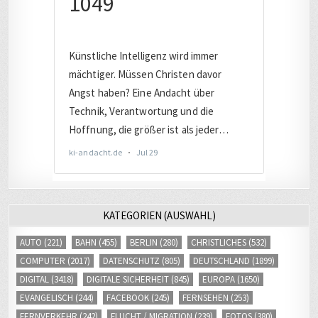
KATEGORIEN (AUSWAHL)
AUTO
(221)
BAHN
(455)
BERLIN
(280)
CHRISTLICHES
(532)
COMPUTER
(2017)
DATENSCHUTZ
(805)
DEUTSCHLAND
(1899)
DIGITAL
(3418)
DIGITALE SICHERHEIT
(845)
EUROPA
(1650)
EVANGELISCH
(244)
FACEBOOK
(245)
FERNSEHEN
(253)
FERNVERKEHR
(242)
FLUCHT / MIGRATION
(239)
FOTOS
(380)