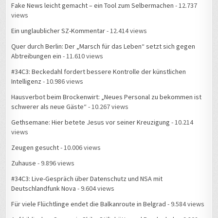
views
Ein unglaublicher SZ-Kommentar
- 12.414 views
Quer durch Berlin: Der „Marsch für das Leben“ setzt sich gegen
Abtreibungen ein
- 11.610 views
#34C3: Beckedahl fordert bessere Kontrolle der künstlichen
Intelligenz
- 10.986 views
Hausverbot beim Brockenwirt: „Neues Personal zu bekommen ist
schwerer als neue Gäste“
- 10.267 views
Gethsemane: Hier betete Jesus vor seiner Kreuzigung
- 10.214
views
Zeugen gesucht
- 10.006 views
Zuhause
- 9.896 views
#34C3: Live-Gespräch über Datenschutz und NSA mit
Deutschlandfunk Nova
- 9.604 views
Für viele Flüchtlinge endet die Balkanroute in Belgrad
- 9.584 views
Auf biblischen Spuren in Shilo: Stiftshütte und Bundeslade
- 9.302