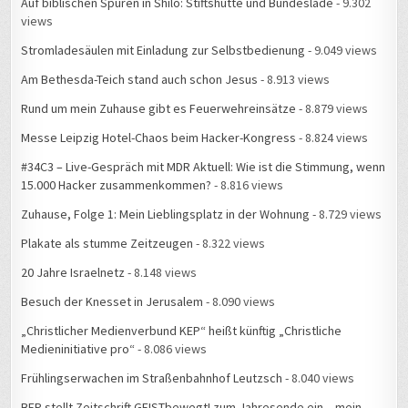
views
Stromladesäulen mit Einladung zur Selbstbedienung
- 9.049 views
Am Bethesda-Teich stand auch schon Jesus
- 8.913 views
Rund um mein Zuhause gibt es Feuerwehreinsätze
- 8.879 views
Messe Leipzig Hotel-Chaos beim Hacker-Kongress
- 8.824 views
#34C3 – Live-Gespräch mit MDR Aktuell: Wie ist die Stimmung, wenn
15.000 Hacker zusammenkommen?
- 8.816 views
Zuhause, Folge 1: Mein Lieblingsplatz in der Wohnung
- 8.729 views
Plakate als stumme Zeitzeugen
- 8.322 views
20 Jahre Israelnetz
- 8.148 views
Besuch der Knesset in Jerusalem
- 8.090 views
„Christlicher Medienverbund KEP“ heißt künftig „Christliche
Medieninitiative pro“
- 8.086 views
Frühlingserwachen im Straßenbahnhof Leutzsch
- 8.040 views
BFP stellt Zeitschrift GEISTbewegt! zum Jahresende ein – mein
Kommentar dazu
- 8.003 views