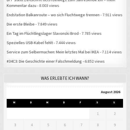
Endstation Balkanroute – wo sich Fluchtwege trennen
- 7.911 views
Die erste Bleibe
- 7.849 views
Ein Tag im Flüchtlingslager Slavonski Brod
- 7.785 views
Spezielles USB-Kabel fehlt
- 7.444 views
Service zum Selbermachen: Mein letztes Mal bei IKEA
- 7.114 views
#34C3: Die Geschichte einer Falschmeldung
- 6.852 views
WAS ERLEBTE ICH WANN?
August 2026
M
D
M
D
F
S
S
1
2
3
4
5
6
7
8
9
10
11
12
13
14
15
16