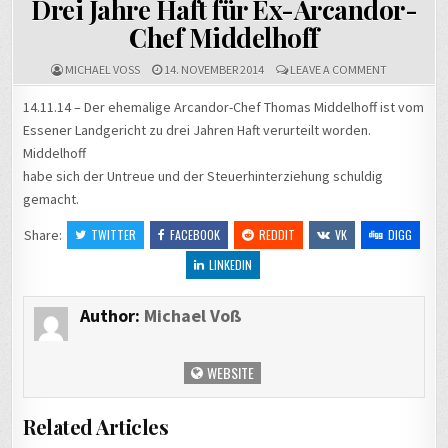
Drei Jahre Haft für Ex-Arcandor-
Chef Middelhoff
ON
MICHAEL VOSS
14. NOVEMBER 2014
LEAVE A COMMENT
DREI
JAHRE
14.11.14 – Der ehemalige Arcandor-Chef Thomas Middelhoff ist vom
HAFT
Essener Landgericht zu drei Jahren Haft verurteilt worden.
FÜR
EX-
Middelhoff
ARCANDOR-
CHEF
habe sich der Untreue und der Steuerhinterziehung schuldig
MIDDELHO
gemacht.
Share:
TWITTER
FACEBOOK
REDDIT
VK
DIGG
LINKEDIN
Author:
Michael Voß
WEBSITE
Related Articles