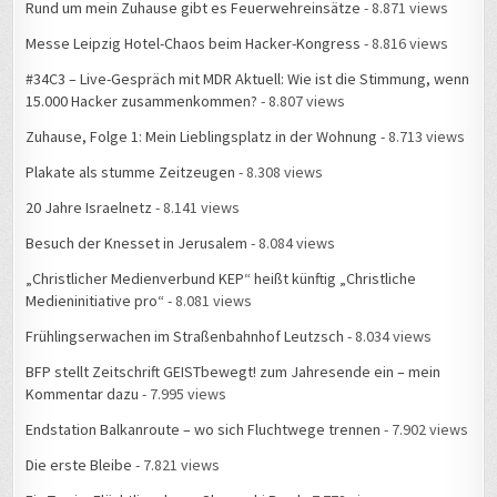
Messe Leipzig Hotel-Chaos beim Hacker-Kongress
- 8.816 views
#34C3 – Live-Gespräch mit MDR Aktuell: Wie ist die Stimmung, wenn
15.000 Hacker zusammenkommen?
- 8.807 views
Zuhause, Folge 1: Mein Lieblingsplatz in der Wohnung
- 8.713 views
Plakate als stumme Zeitzeugen
- 8.308 views
20 Jahre Israelnetz
- 8.141 views
Besuch der Knesset in Jerusalem
- 8.084 views
„Christlicher Medienverbund KEP“ heißt künftig „Christliche
Medieninitiative pro“
- 8.081 views
Frühlingserwachen im Straßenbahnhof Leutzsch
- 8.034 views
BFP stellt Zeitschrift GEISTbewegt! zum Jahresende ein – mein
Kommentar dazu
- 7.995 views
Endstation Balkanroute – wo sich Fluchtwege trennen
- 7.902 views
Die erste Bleibe
- 7.821 views
Ein Tag im Flüchtlingslager Slavonski Brod
- 7.778 views