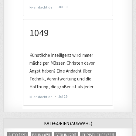
KATEGORIEN (AUSWAHL)
AUTO
(221)
BAHN
(455)
BERLIN
(280)
CHRISTLICHES
(532)