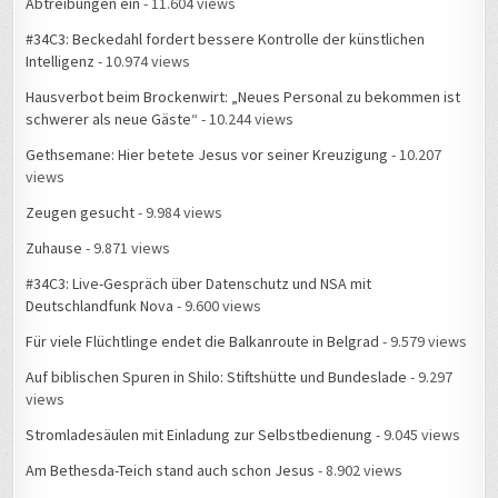
#34C3: Beckedahl fordert bessere Kontrolle der künstlichen
Intelligenz
- 10.974 views
Hausverbot beim Brockenwirt: „Neues Personal zu bekommen ist
schwerer als neue Gäste“
- 10.244 views
Gethsemane: Hier betete Jesus vor seiner Kreuzigung
- 10.207
views
Zeugen gesucht
- 9.984 views
Zuhause
- 9.871 views
#34C3: Live-Gespräch über Datenschutz und NSA mit
Deutschlandfunk Nova
- 9.600 views
Für viele Flüchtlinge endet die Balkanroute in Belgrad
- 9.579 views
Auf biblischen Spuren in Shilo: Stiftshütte und Bundeslade
- 9.297
views
Stromladesäulen mit Einladung zur Selbstbedienung
- 9.045 views
Am Bethesda-Teich stand auch schon Jesus
- 8.902 views
Rund um mein Zuhause gibt es Feuerwehreinsätze
- 8.871 views