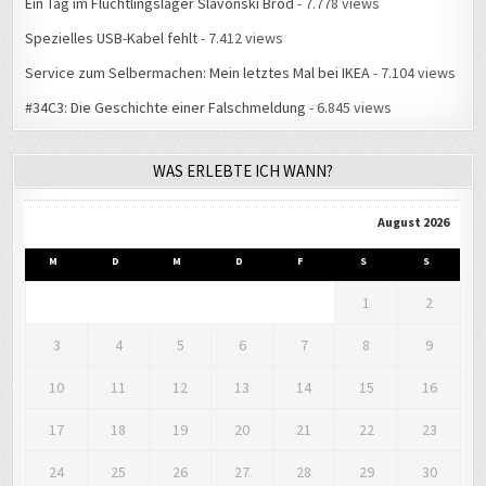
Spezielles USB-Kabel fehlt
- 7.412 views
Service zum Selbermachen: Mein letztes Mal bei IKEA
- 7.104 views
#34C3: Die Geschichte einer Falschmeldung
- 6.845 views
WAS ERLEBTE ICH WANN?
August 2026
M
D
M
D
F
S
S
1
2
3
4
5
6
7
8
9
10
11
12
13
14
15
16
17
18
19
20
21
22
23
24
25
26
27
28
29
30