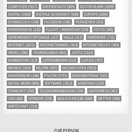
COMPUTER
(2017)
DATENSCHUTZ
(805)
DEUTSCHLAND
(1899)
DIGITAL
(3418)
DIGITALE SICHERHEIT
(845)
EUROPA
(1650)
EVANGELISCH
(244)
FACEBOOK
(245)
FERNSEHEN
(253)
FERNVERKEHR
(242)
FLUCHT / MIGRATION
(239)
FOTOS
(380)
GEHEIMDIENST/SPIONAGE
(227)
HALLE
(317)
HARDWARE
(721)
INTERNET
(2671)
INTERNETHANDEL
(413)
INTERNETRECHT
(483)
ISRAEL
(286)
JOURNALISMUS
(461)
JUSTIZ
(1012)
KOMMENTAR
(313)
LATEINAMERIKA
(523)
LEIPZIG
(397)
MEDIEN
(3203)
MILITÄR
(367)
NACHRICHTEN
(5952)
NAHVERKEHR
(245)
POLITIK
(2797)
RADIOBEITRÄGE
(515)
SOCIAL MEDIA
(809)
SOFTWARE
(1813)
SONSTIGES
(219)
STANDORT
(250)
TELEKOMMUNIKATION
(709)
UNTERWEGS
(367)
USA
(442)
VERKEHR
(378)
WAS ICH ERLEBE
(668)
WETTER
(288)
WIRTSCHAFT
(713)
ZUR PERSON