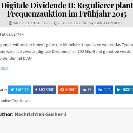
IN
Digitale Dividende II: Regulierer plant
Frequenzauktion im Frühjahr 2015
ON
NACHRICHTEN-SUCHER 1
23. OKTOBER 2014
LEAVE A COMMENT
DIGITA
DIVID
 at 02:02PM –
II:
REGULI
gentur will bei der Neuvergabe der Mobilfunkfrequenzen weiter das Tempo
PLANT
FREQU
fen, wann die zweite „digitale Dividende“ im 700-Mhz-Band gehoben werde
IM
V-Sender mit DVB-T.
FRÜHJ
2015
mhGW0
are:
TWITTER
FACEBOOK
REDDIT
VK
DIGG
LINKEDI
 online Top-News
uthor:
Nachrichten-Sucher 1