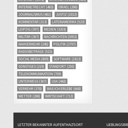
INTERNETRECHT
(483)
ISRAEL
(286)
JOURNALISMUS
(461)
JUSTIZ
(1012)
KOMMENTAR
(313)
LATEINAMERIKA
(523)
LEIPZIG
(397)
MEDIEN
(3203)
MILITÄR
(367)
NACHRICHTEN
(5952)
NAHVERKEHR
(245)
POLITIK
(2797)
RADIOBEITRÄGE
(515)
SOCIAL MEDIA
(809)
SOFTWARE
(1813)
SONSTIGES
(219)
STANDORT
(250)
TELEKOMMUNIKATION
(709)
UNTERWEGS
(367)
USA
(442)
VERKEHR
(378)
WAS ICH ERLEBE
(668)
WETTER
(288)
WIRTSCHAFT
(713)
LETZTER BEKANNTER AUFENTHALTSORT
LIEBLINGSBI