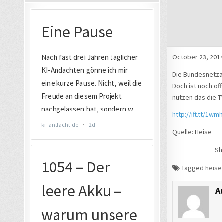
October 23, 2014
Die Bundesnetza
Doch ist noch of
nutzen das die T
http://ift.tt/1w
Quelle: Heise
Sh
Tagged
heise
A