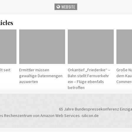
WEBSITE
icles
t seit
Ermittler müssen
Orkantief „Friederike“ –
Große N
gewaltige Datenmengen
Bahn stellt Fernverkehr
dem Kauf
auswerten
ein – Flüge ebenfalls
Commer
betroffen
navigation
65 Jahre Bundespressekonferenz Einziga
s Rechenzentrum von Amazon Web Services -silicon.de