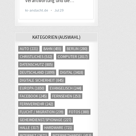
KATEGORIEN (AUSWAHL)
AUTO
(221)
BAHN
(455)
BERLIN
(280)
CHRISTLICHES
(532)
COMPUTER
(2017)
DATENSCHUTZ
(805)
DEUTSCHLAND
(1899)
DIGITAL
(3418)
DIGITALE SICHERHEIT
(845)
EUROPA
(1650)
EVANGELISCH
(244)
FACEBOOK
(245)
FERNSEHEN
(253)
FERNVERKEHR
(242)
FLUCHT / MIGRATION
(239)
FOTOS
(380)
GEHEIMDIENST/SPIONAGE
(227)
HALLE
(317)
HARDWARE
(721)
INTERNET
(2671)
INTERNETHANDEL
(413)