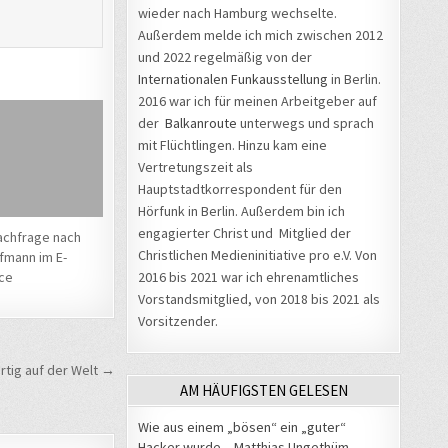
wieder nach Hamburg wechselte.
Außerdem melde ich mich zwischen 2012
und 2022 regelmäßig von der
Internationalen Funkausstellung
in Berlin.
2016 war ich für meinen Arbeitgeber auf
der
Balkanroute
unterwegs und sprach
mit Flüchtlingen. Hinzu kam eine
Vertretungszeit als
Hauptstadtkorrespondent für den
Hörfunk in Berlin. Außerdem bin ich
engagierter Christ und Mitglied der
achfrage nach
Christlichen Medieninitiative pro e.V. Von
mann im E-
2016 bis 2021 war ich ehrenamtliches
ce
Vorstandsmitglied, von 2018 bis 2021 als
Vorsitzender.
rtig auf der Welt →
AM HÄUFIGSTEN GELESEN
Wie aus einem „bösen“ ein „guter“
Hacker wurde – Matthias Ungethüm