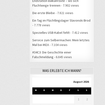
Endstation Balkanroute – wo sich
Fluchtwege trennen
- 7.902 views
Die erste Bleibe
- 7.821 views
Ein Tag im Flüchtlingslager Slavonski Brod
- 7.778 views
Spezielles USB-Kabel fehlt
- 7.412 views
Service zum Selbermachen: Mein letztes
Mal bei IKEA
- 7.104 views
#34C3: Die Geschichte einer
Falschmeldung
- 6.845 views
WAS ERLEBTE ICH WANN?
August 2026
M
D
M
D
F
S
S
1
2