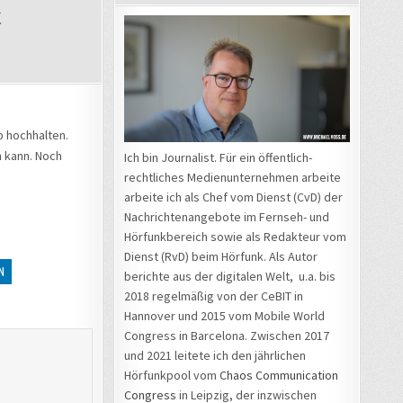
LE
ENDE
ERER
 hochhalten.
ENZAUKTION
n kann. Noch
Ich bin Journalist. Für ein öffentlich-
rechtliches Medienunternehmen arbeite
AHR
arbeite ich als Chef vom Dienst (CvD) der
Nachrichtenangebote im Fernseh- und
Hörfunkbereich sowie als Redakteur vom
Dienst (RvD) beim Hörfunk. Als Autor
N
berichte aus der digitalen Welt, u.a. bis
2018 regelmäßig von der CeBIT in
Hannover und 2015 vom Mobile World
Congress in Barcelona. Zwischen 2017
und 2021 leitete ich den jährlichen
Hörfunkpool vom
Chaos Communication
Congress
in Leipzig, der inzwischen