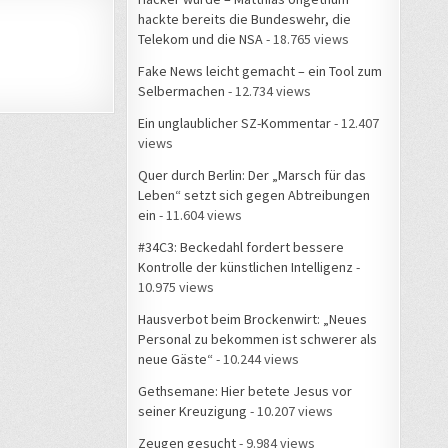
hackte bereits die Bundeswehr, die
Telekom und die NSA
- 18.765 views
Fake News leicht gemacht – ein Tool zum
Selbermachen
- 12.734 views
Ein unglaublicher SZ-Kommentar
- 12.407
views
Quer durch Berlin: Der „Marsch für das
Leben“ setzt sich gegen Abtreibungen
ein
- 11.604 views
#34C3: Beckedahl fordert bessere
Kontrolle der künstlichen Intelligenz
-
10.975 views
Hausverbot beim Brockenwirt: „Neues
Personal zu bekommen ist schwerer als
neue Gäste“
- 10.244 views
Gethsemane: Hier betete Jesus vor
seiner Kreuzigung
- 10.207 views
Zeugen gesucht
- 9.984 views