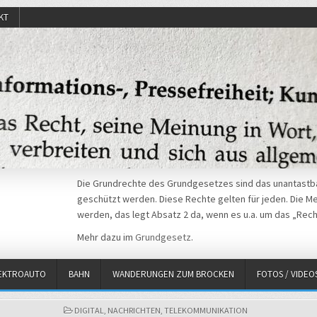
KT
Die Grundrechte des Grundgesetzes sind das unantastba
geschützt werden. Diese Rechte gelten für jeden. Die Mei
werden, das legt Absatz 2 da, wenn es u.a. um das „Rech
Mehr dazu im
Grundgesetz
.
EKTROAUTO
BAHN
WANDERUNGEN ZUM BROCKEN
FOTOS / VIDEO
POSTED
DIGITAL
,
NACHRICHTEN
,
TELEKOMMUNIKATION