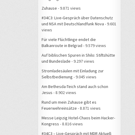
Zuhause
- 9.871 views
#34C3: Live-Gespräch über Datenschutz
und NSA mit Deutschlandfunk Nova
- 9.601
views
Für viele Flüchtlinge endet die
Balkanroute in Belgrad
- 9.579 views
Auf biblischen Spuren in Shilo: Stiftshütte
und Bundeslade
- 9.297 views
Stromladesäulen mit Einladung zur
Selbstbedienung
- 9.045 views
Am Bethesda-Teich stand auch schon
Jesus
- 8.902 views
Rund um mein Zuhause gibt es
Feuerwehreinsätze
- 8.871 views
Messe Leipzig Hotel-Chaos beim Hacker-
Kongress
- 8.816 views
#34C3 – Live-Gespräch mit MDR Aktuell: