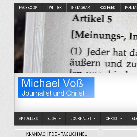
FACEBOOK
TWITTER
INSTAGRAM
RSS-FEED
KONTA
Michael Voß
Journalist und Christ
AKTUELLES
BLOG
JOURNALIST
CHRIST
EL
KI-ANDACHT.DE – TÄGLICH NEU