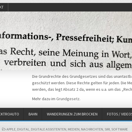
KT
Die Grundrechte des Grundgesetzes sind das unantastba
geschützt werden. Diese Rechte gelten für jeden. Die Mei
werden, das legt Absatz 2 da, wenn es u.a. um das „Rech
Mehr dazu im
Grundgesetz
.
EKTROAUTO
BAHN
WANDERUNGEN ZUM BROCKEN
FOTOS / VIDEO
POSTED
APPLE
,
DIGITAL
,
DIGITALE ASSISTENTEN
,
MEDIEN
,
NACHRICHTEN
,
SIRI
,
SOFTWARE