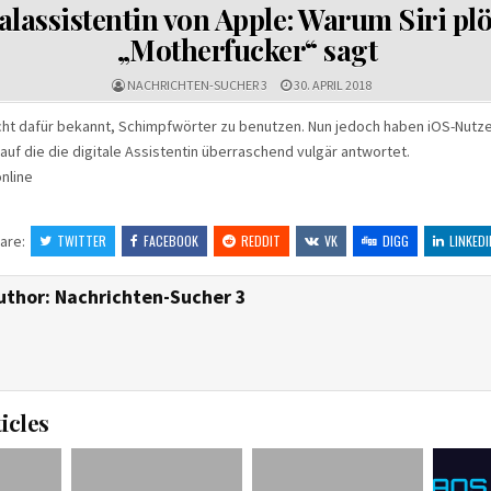
IN
alassistentin von Apple: Warum Siri plö
„Motherfucker“ sagt
NACHRICHTEN-SUCHER 3
30. APRIL 2018
nicht dafür bekannt, Schimpfwörter zu benutzen. Nun jedoch haben iOS-Nutze
auf die die digitale Assistentin überraschend vulgär antwortet.
online
are:
TWITTER
FACEBOOK
REDDIT
VK
DIGG
LINKEDI
uthor:
Nachrichten-Sucher 3
icles