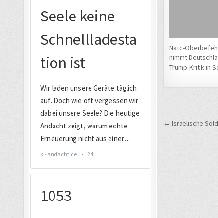
Nato-Oberbefeh
nimmt Deutschl
Trump-Kritik in S
Beitrags
← Israelische Sol