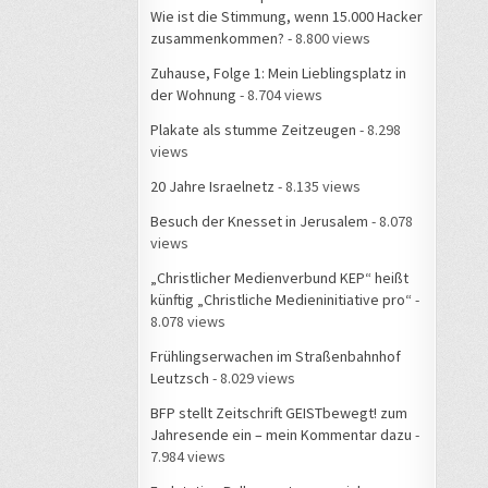
Wie ist die Stimmung, wenn 15.000 Hacker
zusammenkommen?
- 8.800 views
Zuhause, Folge 1: Mein Lieblingsplatz in
der Wohnung
- 8.704 views
Plakate als stumme Zeitzeugen
- 8.298
views
20 Jahre Israelnetz
- 8.135 views
Besuch der Knesset in Jerusalem
- 8.078
views
„Christlicher Medienverbund KEP“ heißt
künftig „Christliche Medieninitiative pro“
-
8.078 views
Frühlingserwachen im Straßenbahnhof
Leutzsch
- 8.029 views
BFP stellt Zeitschrift GEISTbewegt! zum
Jahresende ein – mein Kommentar dazu
-
7.984 views