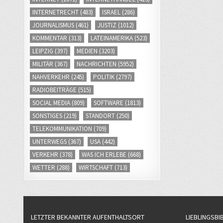
INTERNETRECHT
(483)
ISRAEL
(286)
JOURNALISMUS
(461)
JUSTIZ
(1012)
KOMMENTAR
(313)
LATEINAMERIKA
(523)
LEIPZIG
(397)
MEDIEN
(3203)
MILITÄR
(367)
NACHRICHTEN
(5952)
NAHVERKEHR
(245)
POLITIK
(2797)
RADIOBEITRÄGE
(515)
SOCIAL MEDIA
(809)
SOFTWARE
(1813)
SONSTIGES
(219)
STANDORT
(250)
TELEKOMMUNIKATION
(709)
UNTERWEGS
(367)
USA
(442)
VERKEHR
(378)
WAS ICH ERLEBE
(668)
WETTER
(288)
WIRTSCHAFT
(713)
LETZTER BEKANNTER AUFENTHALTSORT
LIEBLINGSBI