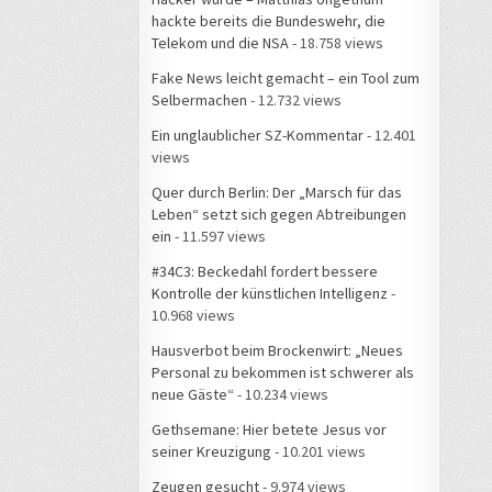
hackte bereits die Bundeswehr, die
Telekom und die NSA
- 18.758 views
Fake News leicht gemacht – ein Tool zum
Selbermachen
- 12.732 views
Ein unglaublicher SZ-Kommentar
- 12.401
views
Quer durch Berlin: Der „Marsch für das
Leben“ setzt sich gegen Abtreibungen
ein
- 11.597 views
#34C3: Beckedahl fordert bessere
Kontrolle der künstlichen Intelligenz
-
10.968 views
Hausverbot beim Brockenwirt: „Neues
Personal zu bekommen ist schwerer als
neue Gäste“
- 10.234 views
Gethsemane: Hier betete Jesus vor
seiner Kreuzigung
- 10.201 views
Zeugen gesucht
- 9.974 views