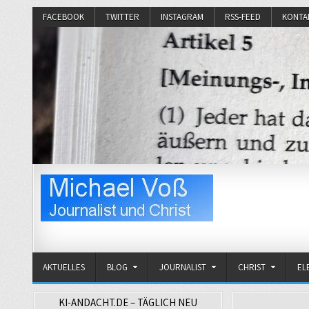
FACEBOOK
TWITTER
INSTAGRAM
RSS-FEED
KONTA
Michael Voß
Journalist und Christ
AKTUELLES
BLOG
JOURNALIST
CHRIST
EL
KI-ANDACHT.DE – TÄGLICH NEU