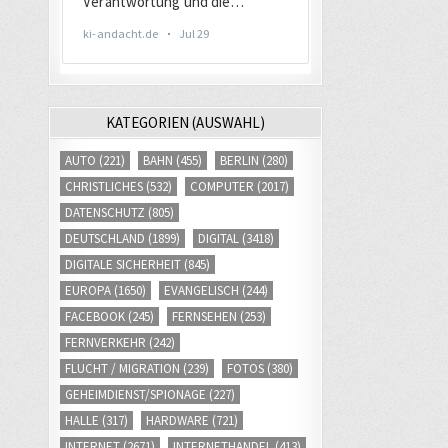
KATEGORIEN (AUSWAHL)
AUTO
(221)
BAHN
(455)
BERLIN
(280)
CHRISTLICHES
(532)
COMPUTER
(2017)
DATENSCHUTZ
(805)
DEUTSCHLAND
(1899)
DIGITAL
(3418)
DIGITALE SICHERHEIT
(845)
EUROPA
(1650)
EVANGELISCH
(244)
FACEBOOK
(245)
FERNSEHEN
(253)
FERNVERKEHR
(242)
FLUCHT / MIGRATION
(239)
FOTOS
(380)
GEHEIMDIENST/SPIONAGE
(227)
HALLE
(317)
HARDWARE
(721)
INTERNET
(2671)
INTERNETHANDEL
(413)