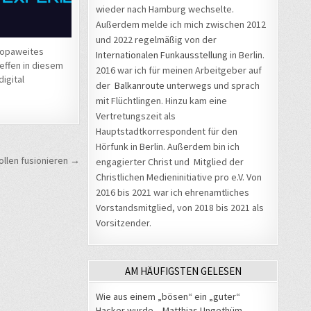
wieder nach Hamburg wechselte.
Außerdem melde ich mich zwischen 2012
und 2022 regelmäßig von der
ropaweites
Internationalen Funkausstellung
in Berlin.
effen in diesem
2016 war ich für meinen Arbeitgeber auf
digital
der
Balkanroute
unterwegs und sprach
mit Flüchtlingen. Hinzu kam eine
Vertretungszeit als
Hauptstadtkorrespondent für den
Hörfunk in Berlin. Außerdem bin ich
ollen fusionieren →
engagierter Christ und Mitglied der
Christlichen Medieninitiative pro e.V. Von
2016 bis 2021 war ich ehrenamtliches
Vorstandsmitglied, von 2018 bis 2021 als
Vorsitzender.
AM HÄUFIGSTEN GELESEN
Wie aus einem „bösen“ ein „guter“
Hacker wurde – Matthias Ungethüm