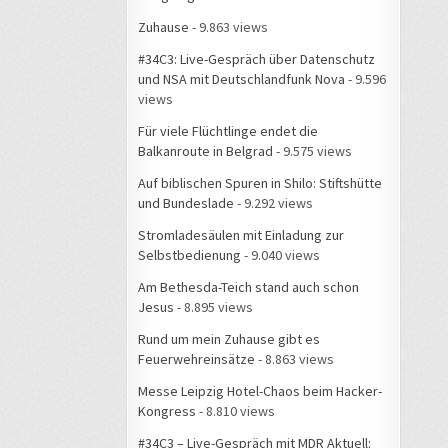
Zuhause
- 9.863 views
#34C3: Live-Gespräch über Datenschutz
und NSA mit Deutschlandfunk Nova
- 9.596
views
Für viele Flüchtlinge endet die
Balkanroute in Belgrad
- 9.575 views
Auf biblischen Spuren in Shilo: Stiftshütte
und Bundeslade
- 9.292 views
Stromladesäulen mit Einladung zur
Selbstbedienung
- 9.040 views
Am Bethesda-Teich stand auch schon
Jesus
- 8.895 views
Rund um mein Zuhause gibt es
Feuerwehreinsätze
- 8.863 views
Messe Leipzig Hotel-Chaos beim Hacker-
Kongress
- 8.810 views
#34C3 – Live-Gespräch mit MDR Aktuell: