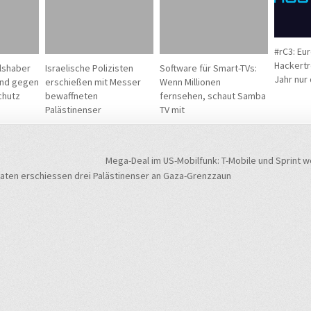
#rC3: Eu
Hackertr
lshaber
Israelische Polizisten
Software für Smart-TVs:
Jahr nur 
and gegen
erschießen mit Messer
Wenn Millionen
chutz
bewaffneten
fernsehen, schaut Samba
Palästinenser
TV mit
navigation
Mega-Deal im US-Mobilfunk: T-Mobile und Sprint w
daten erschiessen drei Palästinenser an Gaza-Grenzzaun