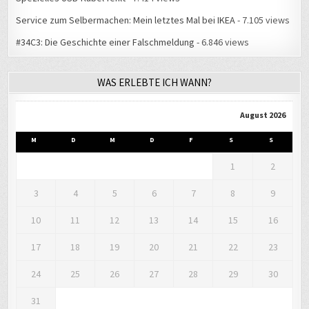
Service zum Selbermachen: Mein letztes Mal bei IKEA
- 7.105 views
#34C3: Die Geschichte einer Falschmeldung
- 6.846 views
WAS ERLEBTE ICH WANN?
August 2026
M
D
M
D
F
S
S
1
2
3
4
5
6
7
8
9
10
11
12
13
14
15
16
17
18
19
20
21
22
23
24
25
26
27
28
29
30
31