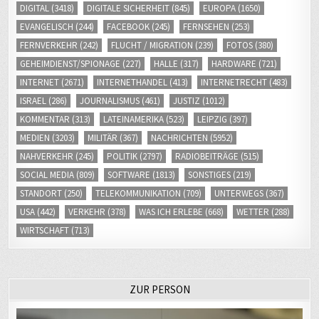
DIGITAL
(3418)
DIGITALE SICHERHEIT
(845)
EUROPA
(1650)
EVANGELISCH
(244)
FACEBOOK
(245)
FERNSEHEN
(253)
FERNVERKEHR
(242)
FLUCHT / MIGRATION
(239)
FOTOS
(380)
GEHEIMDIENST/SPIONAGE
(227)
HALLE
(317)
HARDWARE
(721)
INTERNET
(2671)
INTERNETHANDEL
(413)
INTERNETRECHT
(483)
ISRAEL
(286)
JOURNALISMUS
(461)
JUSTIZ
(1012)
KOMMENTAR
(313)
LATEINAMERIKA
(523)
LEIPZIG
(397)
MEDIEN
(3203)
MILITÄR
(367)
NACHRICHTEN
(5952)
NAHVERKEHR
(245)
POLITIK
(2797)
RADIOBEITRÄGE
(515)
SOCIAL MEDIA
(809)
SOFTWARE
(1813)
SONSTIGES
(219)
STANDORT
(250)
TELEKOMMUNIKATION
(709)
UNTERWEGS
(367)
USA
(442)
VERKEHR
(378)
WAS ICH ERLEBE
(668)
WETTER
(288)
WIRTSCHAFT
(713)
ZUR PERSON