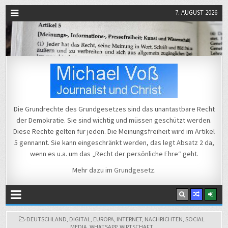
7. AUGUST 2026
Michael Voß
Journalist und Christ
Die Grundrechte des Grundgesetzes sind das unantastbare Recht
der Demokratie. Sie sind wichtig und müssen geschützt werden.
Diese Rechte gelten für jeden. Die Meinungsfreiheit wird im Artikel
5 gennannt. Sie kann eingeschränkt werden, das legt Absatz 2 da,
wenn es u.a. um das „Recht der persönliche Ehre“ geht.
Mehr dazu im
Grundgesetz
.
POSTED
DEUTSCHLAND
,
DIGITAL
,
EUROPA
,
INTERNET
,
NACHRICHTEN
,
SOCIAL
IN
MEDIA
,
WHATSAPP
,
WIRTSCHAFT