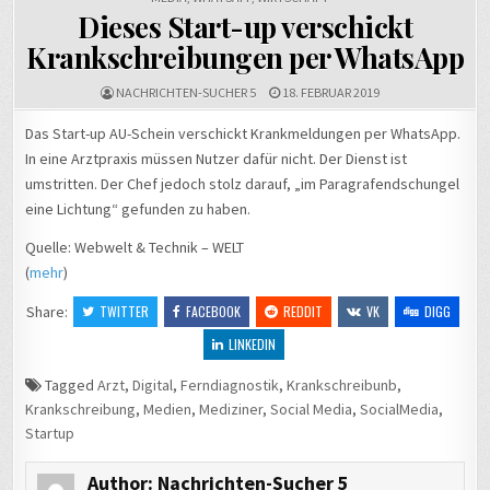
Dieses Start-up verschickt
Krankschreibungen per WhatsApp
NACHRICHTEN-SUCHER 5
18. FEBRUAR 2019
Das Start-up AU-Schein verschickt Krankmeldungen per WhatsApp.
In eine Arztpraxis müssen Nutzer dafür nicht. Der Dienst ist
umstritten. Der Chef jedoch stolz darauf, „im Paragrafendschungel
eine Lichtung“ gefunden zu haben.
Quelle: Webwelt & Technik – WELT
(
mehr
)
Share:
TWITTER
FACEBOOK
REDDIT
VK
DIGG
LINKEDIN
Tagged
Arzt
,
Digital
,
Ferndiagnostik
,
Krankschreibunb
,
Krankschreibung
,
Medien
,
Mediziner
,
Social Media
,
SocialMedia
,
Startup
Author:
Nachrichten-Sucher 5