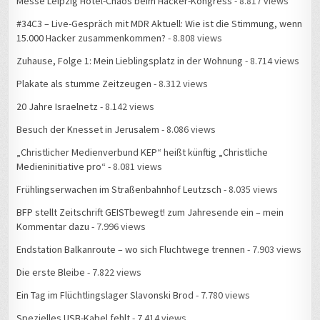
Messe Leipzig Hotel-Chaos beim Hacker-Kongress
- 8.817 views
#34C3 – Live-Gespräch mit MDR Aktuell: Wie ist die Stimmung, wenn
15.000 Hacker zusammenkommen?
- 8.808 views
Zuhause, Folge 1: Mein Lieblingsplatz in der Wohnung
- 8.714 views
Plakate als stumme Zeitzeugen
- 8.312 views
20 Jahre Israelnetz
- 8.142 views
Besuch der Knesset in Jerusalem
- 8.086 views
„Christlicher Medienverbund KEP“ heißt künftig „Christliche
Medieninitiative pro“
- 8.081 views
Frühlingserwachen im Straßenbahnhof Leutzsch
- 8.035 views
BFP stellt Zeitschrift GEISTbewegt! zum Jahresende ein – mein
Kommentar dazu
- 7.996 views
Endstation Balkanroute – wo sich Fluchtwege trennen
- 7.903 views
Die erste Bleibe
- 7.822 views
Ein Tag im Flüchtlingslager Slavonski Brod
- 7.780 views
Spezielles USB-Kabel fehlt
- 7.414 views