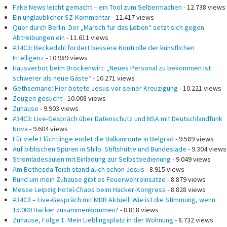
Fake News leicht gemacht – ein Tool zum Selbermachen
- 12.738 views
Ein unglaublicher SZ-Kommentar
- 12.417 views
Quer durch Berlin: Der „Marsch für das Leben“ setzt sich gegen
Abtreibungen ein
- 11.611 views
#34C3: Beckedahl fordert bessere Kontrolle der künstlichen
Intelligenz
- 10.989 views
Hausverbot beim Brockenwirt: „Neues Personal zu bekommen ist
schwerer als neue Gäste“
- 10.271 views
Gethsemane: Hier betete Jesus vor seiner Kreuzigung
- 10.221 views
Zeugen gesucht
- 10.008 views
Zuhause
- 9.903 views
#34C3: Live-Gespräch über Datenschutz und NSA mit Deutschlandfunk
Nova
- 9.604 views
Für viele Flüchtlinge endet die Balkanroute in Belgrad
- 9.589 views
Auf biblischen Spuren in Shilo: Stiftshütte und Bundeslade
- 9.304 views
Stromladesäulen mit Einladung zur Selbstbedienung
- 9.049 views
Am Bethesda-Teich stand auch schon Jesus
- 8.915 views
Rund um mein Zuhause gibt es Feuerwehreinsätze
- 8.879 views
Messe Leipzig Hotel-Chaos beim Hacker-Kongress
- 8.828 views
#34C3 – Live-Gespräch mit MDR Aktuell: Wie ist die Stimmung, wenn
15.000 Hacker zusammenkommen?
- 8.818 views
Zuhause, Folge 1: Mein Lieblingsplatz in der Wohnung
- 8.732 views