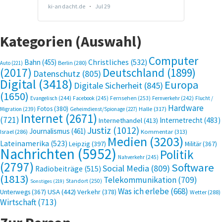
Kategorien (Auswahl)
Computer
Bahn
(455)
Christliches
(532)
Berlin
(280)
Auto
(221)
(2017)
Deutschland
(1899)
Datenschutz
(805)
Digital
(3418)
Europa
Digitale Sicherheit
(845)
(1650)
Evangelisch
(244)
Facebook
(245)
Fernsehen
(253)
Fernverkehr
(242)
Flucht /
Hardware
Fotos
(380)
Halle
(317)
Migration
(239)
Geheimdienst/Spionage
(227)
Internet
(2671)
(721)
Internetrecht
(483)
Internethandel
(413)
Justiz
(1012)
Journalismus
(461)
Kommentar
(313)
Israel
(286)
Medien
(3203)
Lateinamerika
(523)
Leipzig
(397)
Militär
(367)
Nachrichten
(5952)
Politik
Nahverkehr
(245)
(2797)
Software
Social Media
(809)
Radiobeiträge
(515)
(1813)
Telekommunikation
(709)
Standort
(250)
Sonstiges
(219)
Was ich erlebe
(668)
USA
(442)
Verkehr
(378)
Unterwegs
(367)
Wetter
(288)
Wirtschaft
(713)