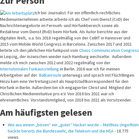
Zur Person
Ich bin Journalist. Für ein öffentlich-rechtliches
Medienunternehmen arbeite arbeite ich als Chef vom Dienst (CvD) der
Nachrichtenangebote im Fernseh- und Hörfunkbereich sowie als
Redakteur vom Dienst (RvD) beim Hörfunk. Als Autor berichte aus der
digitalen Welt, u.a. bis 2018 regelmäßig von der CeBIT in Hannover und
2015 vom Mobile World Congress in Barcelona. Zwischen 2017 und 2021
leitete ich den jährlichen Hörfunkpool vom
Chaos Communication Congress
in Leipzig, der inzwischen wieder nach Hamburg wechselte. Außerdem
melde ich mich zwischen 2012 und 2022 regelmäßig von der
Internationalen Funkausstellung
in Berlin. 2016 war ich für meinen
Arbeitgeber auf der
Balkanroute
unterwegs und sprach mit Flüchtlingen.
Hinzu kam eine Vertretungszeit als Hauptstadtkorrespondent für den
Hörfunk in Berlin. Außerdem bin ich engagierter Christ und Mitglied der
Christlichen Medieninitiative pro e.V. Von 2016 bis 2021 war ich
ehrenamtliches Vorstandsmitglied, von 2018 bis 2021 als Vorsitzender.
Am häufigsten gelesen
Wie aus einem „bösen“ ein „guter“ Hacker wurde – Matthias Ungethüm
hackte bereits die Bundeswehr, die Telekom und die NSA
- 18.775
views