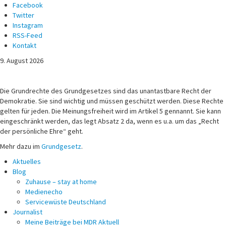
Facebook
Twitter
Instagram
RSS-Feed
Kontakt
9. August 2026
Michael Voß
Journalist und Christ
Die Grundrechte des Grundgesetzes sind das unantastbare Recht der
Demokratie. Sie sind wichtig und müssen geschützt werden. Diese Rechte
gelten für jeden. Die Meinungsfreiheit wird im Artikel 5 gennannt. Sie kann
eingeschränkt werden, das legt Absatz 2 da, wenn es u.a. um das „Recht
der persönliche Ehre“ geht.
Mehr dazu im
Grundgesetz
.
Aktuelles
Blog
Zuhause – stay at home
Medienecho
Servicewüste Deutschland
Journalist
Meine Beiträge bei MDR Aktuell