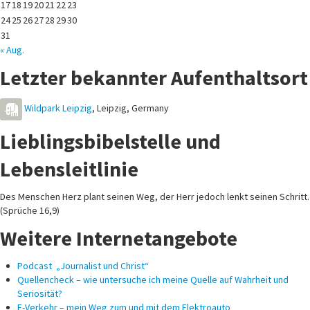
17
18
19
20
21
22
23
24
25
26
27
28
29
30
31
« Aug.
Letzter bekannter Aufenthaltsort
Wildpark Leipzig
,
Leipzig
,
Germany
Lieblingsbibelstelle und
Lebensleitlinie
Des Menschen Herz plant seinen Weg, der Herr jedoch lenkt seinen Schritt.
(Sprüche 16,9)
Weitere Internetangebote
Podcast „Journalist und Christ“
Quellencheck – wie untersuche ich meine Quelle auf Wahrheit und
Seriosität?
E-Verkehr – mein Weg zum und mit dem Elektroauto