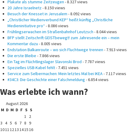
Plakate als stumme Zeitzeugen
- 8.327 views
20 Jahre Israelnetz
- 8.150 views
Besuch der Knesset in Jerusalem
- 8.092 views
„Christlicher Medienverbund KEP“ heißt künftig „Christliche
Medieninitiative pro“
- 8.086 views
Frühlingserwachen im Straßenbahnhof Leutzsch
- 8.044 views
BFP stellt Zeitschrift GEISTbewegt! zum Jahresende ein – mein
Kommentar dazu
- 8.005 views
Endstation Balkanroute – wo sich Fluchtwege trennen
- 7.913 views
Die erste Bleibe
- 7.866 views
Ein Tag im Flüchtlingslager Slavonski Brod
- 7.787 views
Spezielles USB-Kabel fehlt
- 7.451 views
Service zum Selbermachen: Mein letztes Mal bei IKEA
- 7.117 views
#34C3: Die Geschichte einer Falschmeldung
- 6.854 views
Was erlebte ich wann?
August 2026
M
D
M
D
F
S
S
1
2
3
4
5
6
7
8
9
10
11
12
13
14
15
16