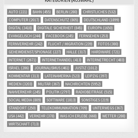
KATEGORIEN (AUSWAHL)
AUTO
(221)
BAHN
(455)
BERLIN
(280)
CHRISTLICHES
(532)
COMPUTER
(2017)
DATENSCHUTZ
(805)
DEUTSCHLAND
(1899)
DIGITAL
(3418)
DIGITALE SICHERHEIT
(845)
EUROPA
(1650)
EVANGELISCH
(244)
FACEBOOK
(245)
FERNSEHEN
(253)
FERNVERKEHR
(242)
FLUCHT / MIGRATION
(239)
FOTOS
(380)
GEHEIMDIENST/SPIONAGE
(227)
HALLE
(317)
HARDWARE
(721)
INTERNET
(2671)
INTERNETHANDEL
(413)
INTERNETRECHT
(483)
ISRAEL
(286)
JOURNALISMUS
(461)
JUSTIZ
(1012)
KOMMENTAR
(313)
LATEINAMERIKA
(523)
LEIPZIG
(397)
MEDIEN
(3203)
MILITÄR
(367)
NACHRICHTEN
(5952)
NAHVERKEHR
(245)
POLITIK
(2797)
RADIOBEITRÄGE
(515)
SOCIAL MEDIA
(809)
SOFTWARE
(1813)
SONSTIGES
(219)
STANDORT
(250)
TELEKOMMUNIKATION
(709)
UNTERWEGS
(367)
USA
(442)
VERKEHR
(378)
WAS ICH ERLEBE
(668)
WETTER
(288)
WIRTSCHAFT
(713)