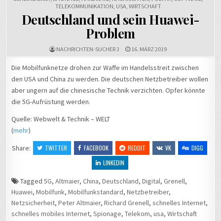
TELEKOMMUNIKATION
,
USA
,
WIRTSCHAFT
Deutschland und sein Huawei-
Problem
NACHRICHTEN-SUCHER 3
16. MÄRZ 2019
Die Mobilfunknetze drohen zur Waffe im Handelsstreit zwischen
den USA und China zu werden. Die deutschen Netzbetreiber wollen
aber ungern auf die chinesische Technik verzichten. Opfer könnte
die 5G-Aufrüstung werden.
Quelle: Webwelt & Technik – WELT
(
mehr
)
Share:
TWITTER
FACEBOOK
REDDIT
VK
DIGG
LINKEDIN
Tagged
5G
,
Altmaier
,
China
,
Deutschland
,
Digital
,
Grenell
,
Huawei
,
Mobilfunk
,
Mobilfunkstandard
,
Netzbetreiber
,
Netzsicherheit
,
Peter Altmaier
,
Richard Grenell
,
schnelles Internet
,
schnelles mobiles Internet
,
Spionage
,
Telekom
,
usa
,
Wirtschaft