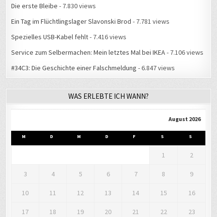
Die erste Bleibe
- 7.830 views
Ein Tag im Flüchtlingslager Slavonski Brod
- 7.781 views
Spezielles USB-Kabel fehlt
- 7.416 views
Service zum Selbermachen: Mein letztes Mal bei IKEA
- 7.106 views
#34C3: Die Geschichte einer Falschmeldung
- 6.847 views
WAS ERLEBTE ICH WANN?
August 2026
M
D
M
D
F
S
S
1
2
3
4
5
6
7
8
9
10
11
12
13
14
15
16
17
18
19
20
21
22
23