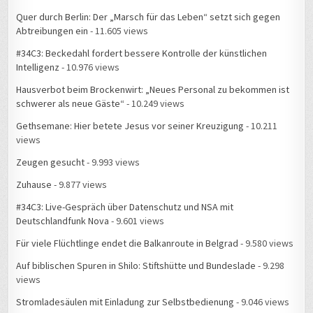
Quer durch Berlin: Der „Marsch für das Leben“ setzt sich gegen
Abtreibungen ein
- 11.605 views
#34C3: Beckedahl fordert bessere Kontrolle der künstlichen
Intelligenz
- 10.976 views
Hausverbot beim Brockenwirt: „Neues Personal zu bekommen ist
schwerer als neue Gäste“
- 10.249 views
Gethsemane: Hier betete Jesus vor seiner Kreuzigung
- 10.211
views
Zeugen gesucht
- 9.993 views
Zuhause
- 9.877 views
#34C3: Live-Gespräch über Datenschutz und NSA mit
Deutschlandfunk Nova
- 9.601 views
Für viele Flüchtlinge endet die Balkanroute in Belgrad
- 9.580 views
Auf biblischen Spuren in Shilo: Stiftshütte und Bundeslade
- 9.298
views
Stromladesäulen mit Einladung zur Selbstbedienung
- 9.046 views