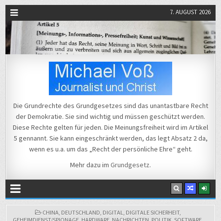
7. AUGUST 2026
Michael Voß
Journalist und Christ
Die Grundrechte des Grundgesetzes sind das unantastbare Recht
der Demokratie. Sie sind wichtig und müssen geschützt werden.
Diese Rechte gelten für jeden. Die Meinungsfreiheit wird im Artikel
5 gennannt. Sie kann eingeschränkt werden, das legt Absatz 2 da,
wenn es u.a. um das „Recht der persönliche Ehre“ geht.
Mehr dazu im
Grundgesetz
.
POSTED
CHINA
,
DEUTSCHLAND
,
DIGITAL
,
DIGITALE SICHERHEIT
,
IN
GEHEIMDIENST/SPIONAGE
,
HARDWARE
,
NACHRICHTEN
,
POLITIK
,
SOFTWARE
,