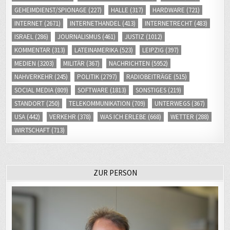
GEHEIMDIENST/SPIONAGE
(227)
HALLE
(317)
HARDWARE
(721)
INTERNET
(2671)
INTERNETHANDEL
(413)
INTERNETRECHT
(483)
ISRAEL
(286)
JOURNALISMUS
(461)
JUSTIZ
(1012)
KOMMENTAR
(313)
LATEINAMERIKA
(523)
LEIPZIG
(397)
MEDIEN
(3203)
MILITÄR
(367)
NACHRICHTEN
(5952)
NAHVERKEHR
(245)
POLITIK
(2797)
RADIOBEITRÄGE
(515)
SOCIAL MEDIA
(809)
SOFTWARE
(1813)
SONSTIGES
(219)
STANDORT
(250)
TELEKOMMUNIKATION
(709)
UNTERWEGS
(367)
USA
(442)
VERKEHR
(378)
WAS ICH ERLEBE
(668)
WETTER
(288)
WIRTSCHAFT
(713)
ZUR PERSON