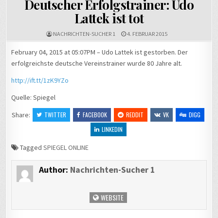
Deutscher Erfolgstrainer: Udo
Lattek ist tot
NACHRICHTEN-SUCHER 1
4. FEBRUAR 2015
February 04, 2015 at 05:07PM – Udo Lattek ist gestorben. Der
erfolgreichste deutsche Vereinstrainer wurde 80 Jahre alt.
http://ift.tt/1zK9YZo
Quelle: Spiegel
Share:
TWITTER
FACEBOOK
REDDIT
VK
DIGG
LINKEDIN
Tagged
SPIEGEL ONLINE
Author:
Nachrichten-Sucher 1
WEBSITE