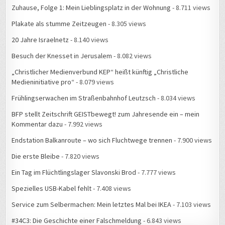
Zuhause, Folge 1: Mein Lieblingsplatz in der Wohnung
- 8.711 views
Plakate als stumme Zeitzeugen
- 8.305 views
20 Jahre Israelnetz
- 8.140 views
Besuch der Knesset in Jerusalem
- 8.082 views
„Christlicher Medienverbund KEP“ heißt künftig „Christliche
Medieninitiative pro“
- 8.079 views
Frühlingserwachen im Straßenbahnhof Leutzsch
- 8.034 views
BFP stellt Zeitschrift GEISTbewegt! zum Jahresende ein – mein
Kommentar dazu
- 7.992 views
Endstation Balkanroute – wo sich Fluchtwege trennen
- 7.900 views
Die erste Bleibe
- 7.820 views
Ein Tag im Flüchtlingslager Slavonski Brod
- 7.777 views
Spezielles USB-Kabel fehlt
- 7.408 views
Service zum Selbermachen: Mein letztes Mal bei IKEA
- 7.103 views
#34C3: Die Geschichte einer Falschmeldung
- 6.843 views