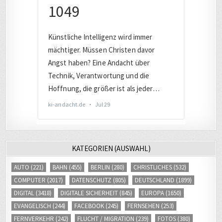
KATEGORIEN (AUSWAHL)
AUTO
(221)
BAHN
(455)
BERLIN
(280)
CHRISTLICHES
(532)
COMPUTER
(2017)
DATENSCHUTZ
(805)
DEUTSCHLAND
(1899)
DIGITAL
(3418)
DIGITALE SICHERHEIT
(845)
EUROPA
(1650)
EVANGELISCH
(244)
FACEBOOK
(245)
FERNSEHEN
(253)
FERNVERKEHR
(242)
FLUCHT / MIGRATION
(239)
FOTOS
(380)