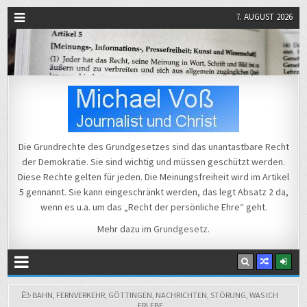
7. AUGUST 2026
Michael Voß
Journalist und Christ
Die Grundrechte des Grundgesetzes sind das unantastbare Recht
der Demokratie. Sie sind wichtig und müssen geschützt werden.
Diese Rechte gelten für jeden. Die Meinungsfreiheit wird im Artikel
5 gennannt. Sie kann eingeschränkt werden, das legt Absatz 2 da,
wenn es u.a. um das „Recht der persönliche Ehre“ geht.
Mehr dazu im
Grundgesetz
.
POSTED
BAHN
,
FERNVERKEHR
,
GÖTTINGEN
,
NACHRICHTEN
,
STÖRUNG
,
WAS ICH
IN
ERLEBE