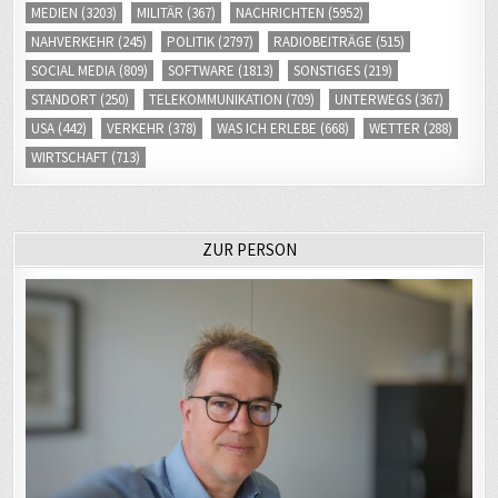
MEDIEN
(3203)
MILITÄR
(367)
NACHRICHTEN
(5952)
NAHVERKEHR
(245)
POLITIK
(2797)
RADIOBEITRÄGE
(515)
SOCIAL MEDIA
(809)
SOFTWARE
(1813)
SONSTIGES
(219)
STANDORT
(250)
TELEKOMMUNIKATION
(709)
UNTERWEGS
(367)
USA
(442)
VERKEHR
(378)
WAS ICH ERLEBE
(668)
WETTER
(288)
WIRTSCHAFT
(713)
ZUR PERSON