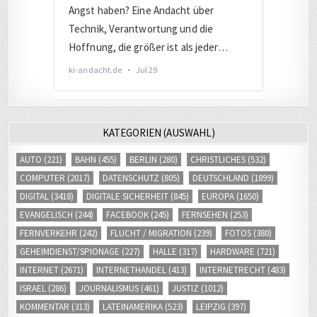
KATEGORIEN (AUSWAHL)
AUTO
(221)
BAHN
(455)
BERLIN
(280)
CHRISTLICHES
(532)
COMPUTER
(2017)
DATENSCHUTZ
(805)
DEUTSCHLAND
(1899)
DIGITAL
(3418)
DIGITALE SICHERHEIT
(845)
EUROPA
(1650)
EVANGELISCH
(244)
FACEBOOK
(245)
FERNSEHEN
(253)
FERNVERKEHR
(242)
FLUCHT / MIGRATION
(239)
FOTOS
(380)
GEHEIMDIENST/SPIONAGE
(227)
HALLE
(317)
HARDWARE
(721)
INTERNET
(2671)
INTERNETHANDEL
(413)
INTERNETRECHT
(483)
ISRAEL
(286)
JOURNALISMUS
(461)
JUSTIZ
(1012)
KOMMENTAR
(313)
LATEINAMERIKA
(523)
LEIPZIG
(397)