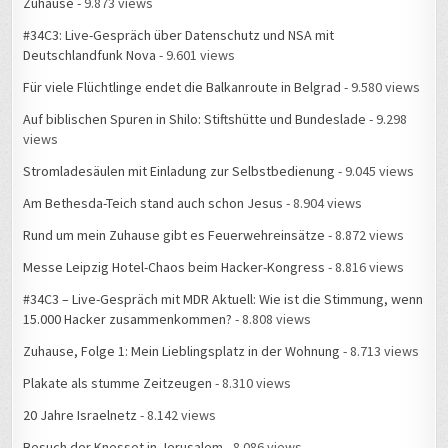
Zuhause
- 9.873 views
#34C3: Live-Gespräch über Datenschutz und NSA mit
Deutschlandfunk Nova
- 9.601 views
Für viele Flüchtlinge endet die Balkanroute in Belgrad
- 9.580 views
Auf biblischen Spuren in Shilo: Stiftshütte und Bundeslade
- 9.298
views
Stromladesäulen mit Einladung zur Selbstbedienung
- 9.045 views
Am Bethesda-Teich stand auch schon Jesus
- 8.904 views
Rund um mein Zuhause gibt es Feuerwehreinsätze
- 8.872 views
Messe Leipzig Hotel-Chaos beim Hacker-Kongress
- 8.816 views
#34C3 – Live-Gespräch mit MDR Aktuell: Wie ist die Stimmung, wenn
15.000 Hacker zusammenkommen?
- 8.808 views
Zuhause, Folge 1: Mein Lieblingsplatz in der Wohnung
- 8.713 views
Plakate als stumme Zeitzeugen
- 8.310 views
20 Jahre Israelnetz
- 8.142 views
Besuch der Knesset in Jerusalem
- 8.086 views