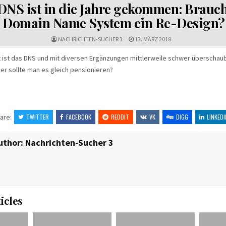
IN
DNS ist in die Jahre gekommen: Brauch
Domain Name System ein Re-Design?
NACHRICHTEN-SUCHER 3
13. MÄRZ 2018
t ist das DNS und mit diversen Ergänzungen mittlerweile schwer überschaub
er sollte man es gleich pensionieren?
are:
TWITTER
FACEBOOK
REDDIT
VK
DIGG
LINKEDI
uthor:
Nachrichten-Sucher 3
icles