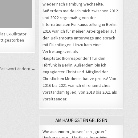
wieder nach Hamburg wechselte.
Außerdem melde ich mich zwischen 2012
und 2022 regelmäßig von der
Internationalen Funkausstellung
in Berlin.
2016 war ich für meinen Arbeitgeber auf
as Ex-Diktator
der
Balkanroute
unterwegs und sprach
tt gestorben
mit Flüchtlingen. Hinzu kam eine
Vertretungszeit als
Hauptstadtkorrespondent für den
Hörfunk in Berlin. Außerdem bin ich
 Passwort ändern →
engagierter Christ und Mitglied der
Christlichen Medieninitiative pro e.V. Von
2016 bis 2021 war ich ehrenamtliches
Vorstandsmitglied, von 2018 bis 2021 als
Vorsitzender.
AM HÄUFIGSTEN GELESEN
Wie aus einem „bösen“ ein „guter“
Hacker wurde – Matthias Ungethüm