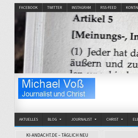
FACEBOOK
TWITTER
INSTAGRAM
RSS-FEED
KONTA
Michael Voß
Journalist und Christ
AKTUELLES
BLOG
JOURNALIST
CHRIST
EL
KI-ANDACHT.DE – TÄGLICH NEU