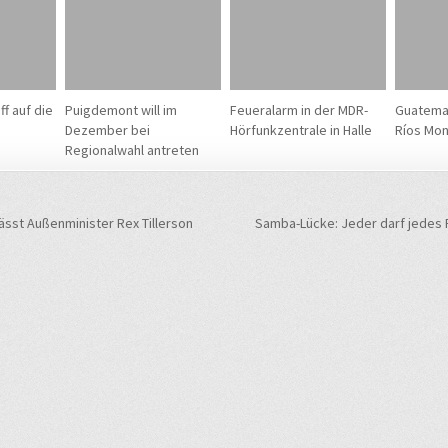
f auf die
Puigdemont will im
Feueralarm in der MDR-
Guatemal
Dezember bei
Hörfunkzentrale in Halle
Ríos Mon
Regionalwahl antreten
navigation
sst Außenminister Rex Tillerson
Samba-Lücke: Jeder darf jedes