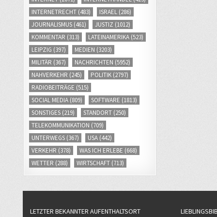
INTERNETRECHT
(483)
ISRAEL
(286)
JOURNALISMUS
(461)
JUSTIZ
(1012)
KOMMENTAR
(313)
LATEINAMERIKA
(523)
LEIPZIG
(397)
MEDIEN
(3203)
MILITÄR
(367)
NACHRICHTEN
(5952)
NAHVERKEHR
(245)
POLITIK
(2797)
RADIOBEITRÄGE
(515)
SOCIAL MEDIA
(809)
SOFTWARE
(1813)
SONSTIGES
(219)
STANDORT
(250)
TELEKOMMUNIKATION
(709)
UNTERWEGS
(367)
USA
(442)
VERKEHR
(378)
WAS ICH ERLEBE
(668)
WETTER
(288)
WIRTSCHAFT
(713)
LETZTER BEKANNTER AUFENTHALTSORT
LIEBLINGSBI