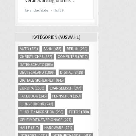
KATEGORIEN (AUSWAHL)
AUTO
(221)
BAHN
(455)
BERLIN
(280)
CHRISTLICHES
(532)
COMPUTER
(2017)
DATENSCHUTZ
(805)
DEUTSCHLAND
(1899)
DIGITAL
(3418)
DIGITALE SICHERHEIT
(845)
EUROPA
(1650)
EVANGELISCH
(244)
FACEBOOK
(245)
FERNSEHEN
(253)
FERNVERKEHR
(242)
FLUCHT / MIGRATION
(239)
FOTOS
(380)
GEHEIMDIENST/SPIONAGE
(227)
HALLE
(317)
HARDWARE
(721)
INTERNET
(2671)
INTERNETHANDEL
(413)