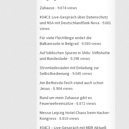
Zuhause
- 9.874 views
#34C3: Live-Gespräch über Datenschutz
und NSA mit Deutschlandfunk Nova
- 9.601
views
Für viele Flüchtlinge endet die
Balkanroute in Belgrad
- 9.580 views
Auf biblischen Spuren in Shilo: Stiftshütte
und Bundeslade
- 9.298 views
Stromladesäulen mit Einladung zur
Selbstbedienung
- 9.045 views
Am Bethesda-Teich stand auch schon
Jesus
- 8.904 views
Rund um mein Zuhause gibt es
Feuerwehreinsätze
- 8.872 views
Messe Leipzig Hotel-Chaos beim Hacker-
Kongress
- 8.816 views
#34C3 – Live-Gespräch mit MDR Aktuell: