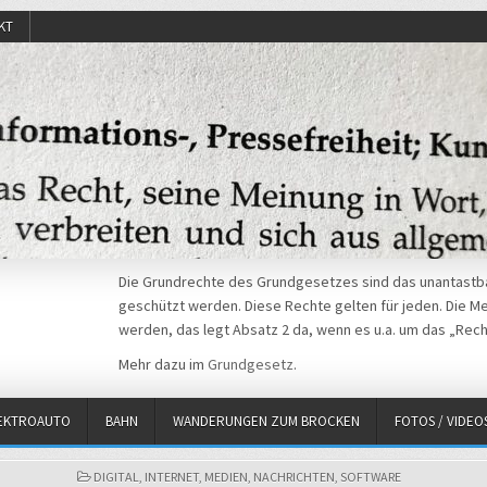
KT
Die Grundrechte des Grundgesetzes sind das unantastba
geschützt werden. Diese Rechte gelten für jeden. Die Mei
werden, das legt Absatz 2 da, wenn es u.a. um das „Rech
Mehr dazu im
Grundgesetz
.
EKTROAUTO
BAHN
WANDERUNGEN ZUM BROCKEN
FOTOS / VIDEO
POSTED
DIGITAL
,
INTERNET
,
MEDIEN
,
NACHRICHTEN
,
SOFTWARE