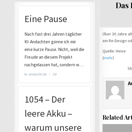
Das 
Über 30 Jahre al
ein Re-Design od
Quelle: Heise
(
mehr
)
Sh
A
Related Art