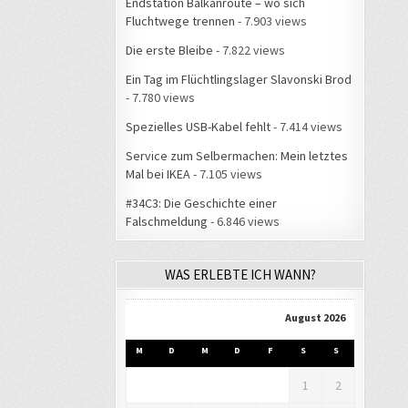
Endstation Balkanroute – wo sich
Fluchtwege trennen
- 7.903 views
Die erste Bleibe
- 7.822 views
Ein Tag im Flüchtlingslager Slavonski Brod
- 7.780 views
Spezielles USB-Kabel fehlt
- 7.414 views
Service zum Selbermachen: Mein letztes
Mal bei IKEA
- 7.105 views
#34C3: Die Geschichte einer
Falschmeldung
- 6.846 views
WAS ERLEBTE ICH WANN?
August 2026
M
D
M
D
F
S
S
1
2