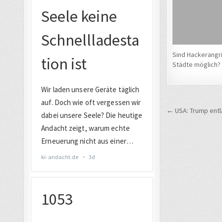
Sind Hackerangrif
Städte möglich?
Beitrags
← USA: Trump entlä