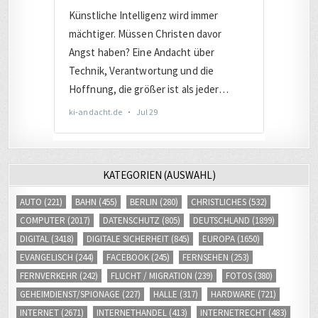
KATEGORIEN (AUSWAHL)
AUTO
(221)
BAHN
(455)
BERLIN
(280)
CHRISTLICHES
(532)
COMPUTER
(2017)
DATENSCHUTZ
(805)
DEUTSCHLAND
(1899)
DIGITAL
(3418)
DIGITALE SICHERHEIT
(845)
EUROPA
(1650)
EVANGELISCH
(244)
FACEBOOK
(245)
FERNSEHEN
(253)
FERNVERKEHR
(242)
FLUCHT / MIGRATION
(239)
FOTOS
(380)
GEHEIMDIENST/SPIONAGE
(227)
HALLE
(317)
HARDWARE
(721)
INTERNET
(2671)
INTERNETHANDEL
(413)
INTERNETRECHT
(483)