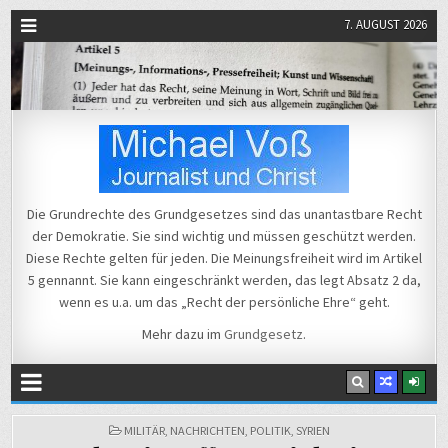
7. AUGUST 2026
Michael Voß
Journalist und Christ
Die Grundrechte des Grundgesetzes sind das unantastbare Recht
der Demokratie. Sie sind wichtig und müssen geschützt werden.
Diese Rechte gelten für jeden. Die Meinungsfreiheit wird im Artikel
5 gennannt. Sie kann eingeschränkt werden, das legt Absatz 2 da,
wenn es u.a. um das „Recht der persönliche Ehre“ geht.
Mehr dazu im
Grundgesetz
.
POSTED
MILITÄR
,
NACHRICHTEN
,
POLITIK
,
SYRIEN
IN