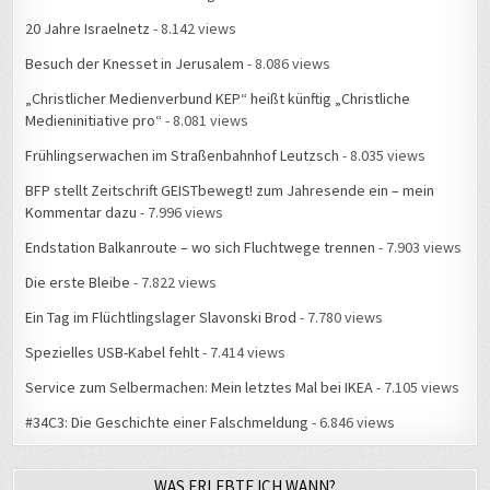
20 Jahre Israelnetz
- 8.142 views
Besuch der Knesset in Jerusalem
- 8.086 views
„Christlicher Medienverbund KEP“ heißt künftig „Christliche
Medieninitiative pro“
- 8.081 views
Frühlingserwachen im Straßenbahnhof Leutzsch
- 8.035 views
BFP stellt Zeitschrift GEISTbewegt! zum Jahresende ein – mein
Kommentar dazu
- 7.996 views
Endstation Balkanroute – wo sich Fluchtwege trennen
- 7.903 views
Die erste Bleibe
- 7.822 views
Ein Tag im Flüchtlingslager Slavonski Brod
- 7.780 views
Spezielles USB-Kabel fehlt
- 7.414 views
Service zum Selbermachen: Mein letztes Mal bei IKEA
- 7.105 views
#34C3: Die Geschichte einer Falschmeldung
- 6.846 views
WAS ERLEBTE ICH WANN?