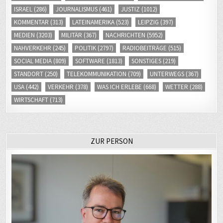
ISRAEL
(286)
JOURNALISMUS
(461)
JUSTIZ
(1012)
KOMMENTAR
(313)
LATEINAMERIKA
(523)
LEIPZIG
(397)
MEDIEN
(3203)
MILITÄR
(367)
NACHRICHTEN
(5952)
NAHVERKEHR
(245)
POLITIK
(2797)
RADIOBEITRÄGE
(515)
SOCIAL MEDIA
(809)
SOFTWARE
(1813)
SONSTIGES
(219)
STANDORT
(250)
TELEKOMMUNIKATION
(709)
UNTERWEGS
(367)
USA
(442)
VERKEHR
(378)
WAS ICH ERLEBE
(668)
WETTER
(288)
WIRTSCHAFT
(713)
ZUR PERSON