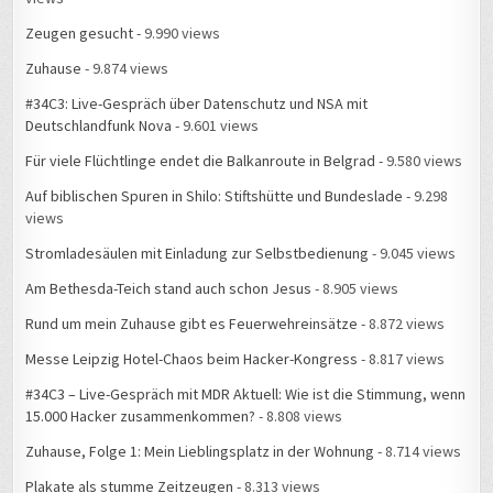
Zeugen gesucht
- 9.990 views
Zuhause
- 9.874 views
#34C3: Live-Gespräch über Datenschutz und NSA mit
Deutschlandfunk Nova
- 9.601 views
Für viele Flüchtlinge endet die Balkanroute in Belgrad
- 9.580 views
Auf biblischen Spuren in Shilo: Stiftshütte und Bundeslade
- 9.298
views
Stromladesäulen mit Einladung zur Selbstbedienung
- 9.045 views
Am Bethesda-Teich stand auch schon Jesus
- 8.905 views
Rund um mein Zuhause gibt es Feuerwehreinsätze
- 8.872 views
Messe Leipzig Hotel-Chaos beim Hacker-Kongress
- 8.817 views
#34C3 – Live-Gespräch mit MDR Aktuell: Wie ist die Stimmung, wenn
15.000 Hacker zusammenkommen?
- 8.808 views
Zuhause, Folge 1: Mein Lieblingsplatz in der Wohnung
- 8.714 views
Plakate als stumme Zeitzeugen
- 8.313 views