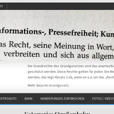
KT
Die Grundrechte des Grundgesetzes sind das unantastba
geschützt werden. Diese Rechte gelten für jeden. Die Mei
werden, das legt Absatz 2 da, wenn es u.a. um das „Rech
Mehr dazu im
Grundgesetz
.
EKTROAUTO
BAHN
WANDERUNGEN ZUM BROCKEN
FOTOS / VIDEO
Kategorie:
Straßenbahn