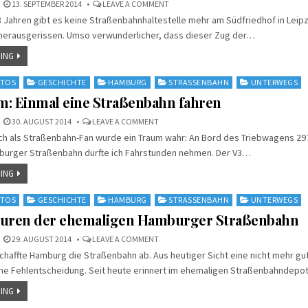
ON
13. SEPTEMBER 2014
LEAVE A COMMENT
EIN
13 Jahren gibt es keine Straßenbahnhaltestelle mehr am Südfriedhof in Leipz
ZUG
NACH
 herausgerissen. Umso verwunderlicher, dass dieser Zug der…
NIRGENDWO
ING
TOS
GESCHICHTE
HAMBURG
STRASSENBAHN
UNTERWEGS
m: Einmal eine Straßenbahn fahren
ON
30. AUGUST 2014
LEAVE A COMMENT
MEIN
ich als Straßenbahn-Fan wurde ein Traum wahr: An Bord des Triebwagens 29
TRAUM:
EINMAL
urger Straßenbahn durfte ich Fahrstunden nehmen. Der V3…
EINE
STRASSENBAHN F
AHREN
ING
TOS
GESCHICHTE
HAMBURG
STRASSENBAHN
UNTERWEGS
puren der ehemaligen Hamburger Straßenbahn
ON
29. AUGUST 2014
LEAVE A COMMENT
AUF
schaffte Hamburg die Straßenbahn ab. Aus heutiger Sicht eine nicht mehr g
DEN
SPUREN
che Fehlentscheidung. Seit heute erinnert im ehemaligen Straßenbahndep
DER
EHEMALIGEN
HAMBURGER
ING
STRASSENBAHN