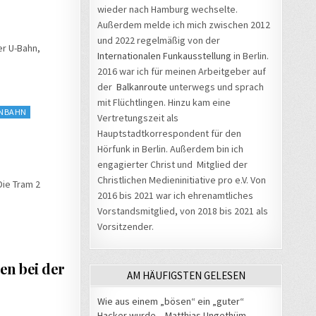
wieder nach Hamburg wechselte.
Außerdem melde ich mich zwischen 2012
und 2022 regelmäßig von der
er U-Bahn,
Internationalen Funkausstellung
in Berlin.
2016 war ich für meinen Arbeitgeber auf
der
Balkanroute
unterwegs und sprach
mit Flüchtlingen. Hinzu kam eine
NBAHN
Vertretungszeit als
Hauptstadtkorrespondent für den
Hörfunk in Berlin. Außerdem bin ich
engagierter Christ und Mitglied der
Christlichen Medieninitiative pro e.V. Von
Die Tram 2
2016 bis 2021 war ich ehrenamtliches
Vorstandsmitglied, von 2018 bis 2021 als
Vorsitzender.
en bei der
AM HÄUFIGSTEN GELESEN
Wie aus einem „bösen“ ein „guter“
Hacker wurde – Matthias Ungethüm