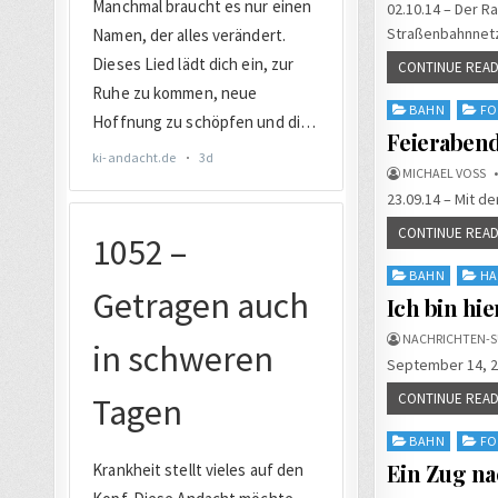
02.10.14 – Der R
Straßenbahnnetze
CONTINUE READ
Posted
BAHN
FO
in
Feierabend
MICHAEL VOSS
23.09.14 – Mit d
CONTINUE READ
Posted
BAHN
HA
in
Ich bin hi
NACHRICHTEN-S
September 14, 2
CONTINUE READ
Posted
BAHN
FO
in
Ein Zug n