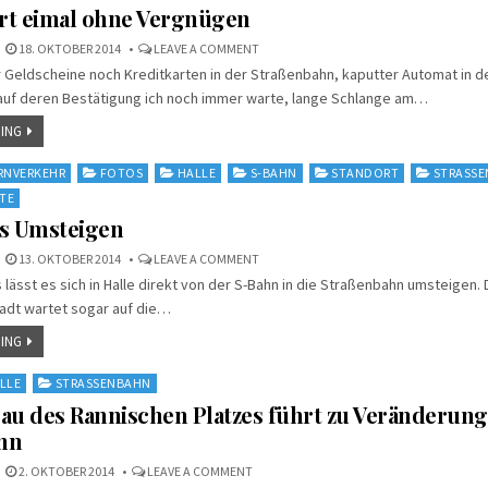
rt eimal ohne Vergnügen
ON
18. OKTOBER 2014
LEAVE A COMMENT
U-
 Geldscheine noch Kreditkarten in der Straßenbahn, kaputter Automat in d
BAHNFAHRT
EIMAL
auf deren Bestätigung ich noch immer warte, lange Schlange am…
OHNE
VERGNÜGEN
ING
RNVERKEHR
FOTOS
HALLE
S-BAHN
STANDORT
STRASSE
TE
es Umsteigen
ON
13. OKTOBER 2014
LEAVE A COMMENT
NÄCHTLICHES
 lässt es sich in Halle direkt von der S-Bahn in die Straßenbahn umsteigen. 
UMSTEIGEN
tadt wartet sogar auf die…
ING
LLE
STRASSENBAHN
au des Rannischen Platzes führt zu Veränderung
hn
ON
2. OKTOBER 2014
LEAVE A COMMENT
HALLE: