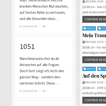
MICHAEL VOSS
13.09.14 – Seit 
sind inzwischen
CONTINUE READ
Posted
BAHN
FO
in
Mein Trau
MICHAEL VOSS
30.08.14 – Für m
ehemaligen Hamb
CONTINUE READ
Posted
BAHN
FO
in
Auf den S
MICHAEL VOSS
29.08.14 – 1978 
verkehrspolitis
CONTINUE READ