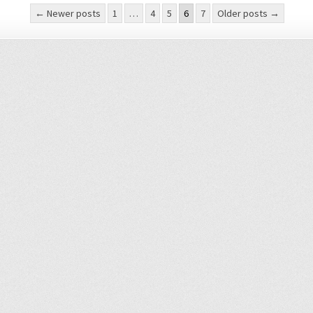
nummerierung
← Newer posts
1
…
4
5
6
7
Older posts →
e