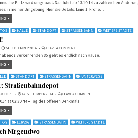
annische Platz wird umgebaut. Das führt ab 13.10.14 zu zahlreichen Änderu
UMBAU
DES
s in meiner Umgebung. Hier die Details: Linie 1: Frohe…
RANNISCHEN
PLATZES
FÜHRT
ING
ZU
VERÄNDERUNGEN
BEI
TOS
HALLE
STANDORT
STRASSENBAHN
WEITERE STÄDTE
DER
STRASSENBAHN
!
ON
24. SEPTEMBER 2014
LEAVE A COMMENT
FEIERABEND!
er abends verkehrenden 95 geht es endlich nach Hause.
ING
LLE
STANDORT
STRASSENBAHN
UNTERWEGS
er: Straßenbahndepot
ON
UCHER 1
14. SEPTEMBER 2014
LEAVE A COMMENT
ICH
014 at 02:39PM – Tag des offenen Denkmals
BIN
HIER:
STRASSENBAHNDEPOT
ING
TOS
LEIPZIG
STRASSENBAHN
WEITERE STÄDTE
ach Nirgendwo