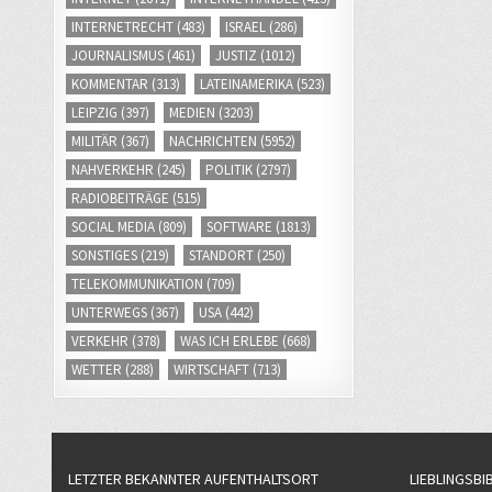
INTERNETRECHT
(483)
ISRAEL
(286)
JOURNALISMUS
(461)
JUSTIZ
(1012)
KOMMENTAR
(313)
LATEINAMERIKA
(523)
LEIPZIG
(397)
MEDIEN
(3203)
MILITÄR
(367)
NACHRICHTEN
(5952)
NAHVERKEHR
(245)
POLITIK
(2797)
RADIOBEITRÄGE
(515)
SOCIAL MEDIA
(809)
SOFTWARE
(1813)
SONSTIGES
(219)
STANDORT
(250)
TELEKOMMUNIKATION
(709)
UNTERWEGS
(367)
USA
(442)
VERKEHR
(378)
WAS ICH ERLEBE
(668)
WETTER
(288)
WIRTSCHAFT
(713)
LETZTER BEKANNTER AUFENTHALTSORT
LIEBLINGSBI