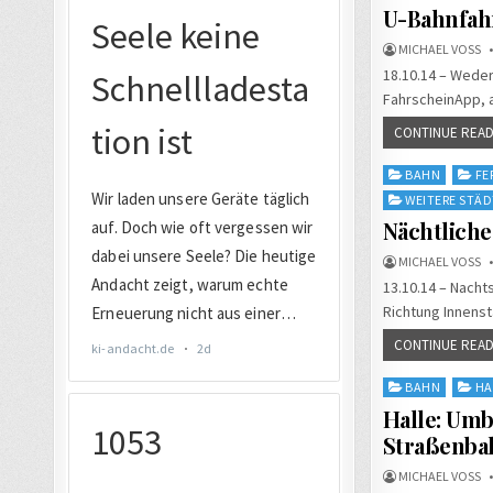
U-Bahnfah
MICHAEL VOSS
18.10.14 – Weder
FahrscheinApp, 
CONTINUE READ
Posted
BAHN
FE
in
WEITERE STÄD
Nächtlich
MICHAEL VOSS
13.10.14 – Nachts
Richtung Innens
CONTINUE READ
Posted
BAHN
HA
in
Halle: Umb
Straßenba
MICHAEL VOSS