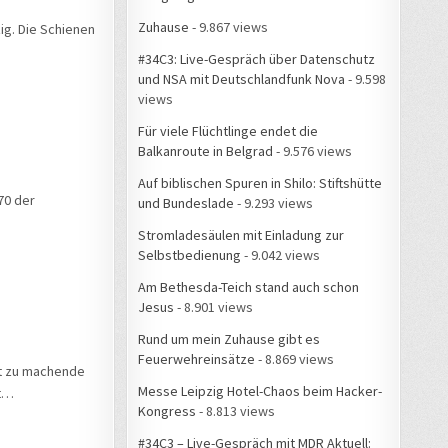
Zuhause
- 9.867 views
ig. Die Schienen
#34C3: Live-Gespräch über Datenschutz
und NSA mit Deutschlandfunk Nova
- 9.598
views
Für viele Flüchtlinge endet die
Balkanroute in Belgrad
- 9.576 views
Auf biblischen Spuren in Shilo: Stiftshütte
70 der
und Bundeslade
- 9.293 views
Stromladesäulen mit Einladung zur
Selbstbedienung
- 9.042 views
Am Bethesda-Teich stand auch schon
Jesus
- 8.901 views
Rund um mein Zuhause gibt es
Feuerwehreinsätze
- 8.869 views
ut zu machende
Messe Leipzig Hotel-Chaos beim Hacker-
ot…
Kongress
- 8.813 views
#34C3 – Live-Gespräch mit MDR Aktuell: