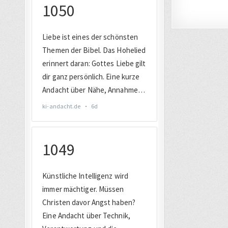
Seiten
der
Beiträg