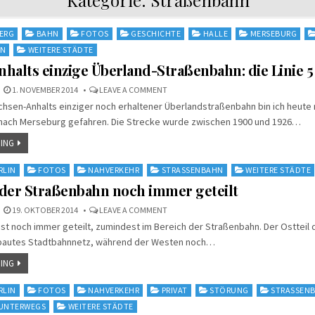
ERG
BAHN
FOTOS
GESCHICHTE
HALLE
MERSEBURG
WEITERE STÄDTE
halts einzige Überland-Straßenbahn: die Linie 5
ON
1. NOVEMBER 2014
LEAVE A COMMENT
SACHSEN-
achsen-Anhalts einziger noch erhaltener Überlandstraßenbahn bin ich heute
ANHALTS
EINZIGE
nach Merseburg gefahren. Die Strecke wurde zwischen 1900 und 1926…
ÜBERLAND-
STRASSENBAHN: D
IE L
ING
INIE 5
RLIN
FOTOS
NAHVERKEHR
STRASSENBAHN
WEITERE STÄDTE
i der Straßenbahn noch immer geteilt
ON
19. OKTOBER 2014
LEAVE A COMMENT
BERLIN:
n ist noch immer geteilt, zumindest im Bereich der Straßenbahn. Der Ostteil 
BEI
DER
bautes Stadtbahnnetz, während der Westen noch…
STRASSENBAHN N
OCH I
MMER G
ING
ETEILT
RLIN
FOTOS
NAHVERKEHR
PRIVAT
STÖRUNG
STRASSENB
UNTERWEGS
WEITERE STÄDTE