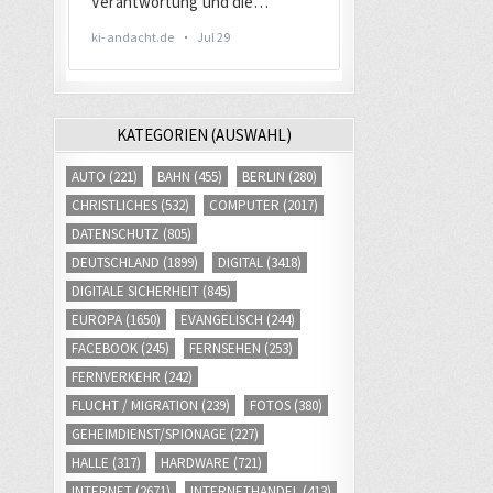
KATEGORIEN (AUSWAHL)
AUTO
(221)
BAHN
(455)
BERLIN
(280)
CHRISTLICHES
(532)
COMPUTER
(2017)
DATENSCHUTZ
(805)
DEUTSCHLAND
(1899)
DIGITAL
(3418)
DIGITALE SICHERHEIT
(845)
EUROPA
(1650)
EVANGELISCH
(244)
FACEBOOK
(245)
FERNSEHEN
(253)
FERNVERKEHR
(242)
FLUCHT / MIGRATION
(239)
FOTOS
(380)
GEHEIMDIENST/SPIONAGE
(227)
HALLE
(317)
HARDWARE
(721)
INTERNET
(2671)
INTERNETHANDEL
(413)