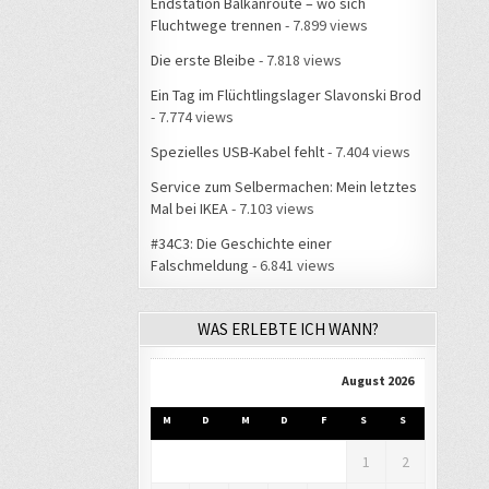
Endstation Balkanroute – wo sich
Fluchtwege trennen
- 7.899 views
Die erste Bleibe
- 7.818 views
Ein Tag im Flüchtlingslager Slavonski Brod
- 7.774 views
Spezielles USB-Kabel fehlt
- 7.404 views
Service zum Selbermachen: Mein letztes
Mal bei IKEA
- 7.103 views
#34C3: Die Geschichte einer
Falschmeldung
- 6.841 views
WAS ERLEBTE ICH WANN?
August 2026
M
D
M
D
F
S
S
1
2