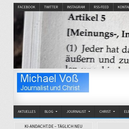
FACEBOOK
TWITTER
INSTAGRAM
RSS-FEED
KONTA
Michael Voß
Journalist und Christ
AKTUELLES
BLOG
JOURNALIST
CHRIST
EL
KI-ANDACHT.DE – TÄGLICH NEU