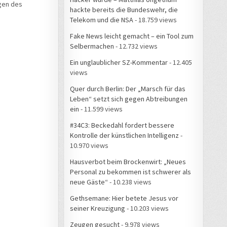
ngen des
hackte bereits die Bundeswehr, die
Telekom und die NSA
- 18.759 views
Fake News leicht gemacht – ein Tool zum
Selbermachen
- 12.732 views
Ein unglaublicher SZ-Kommentar
- 12.405
views
Quer durch Berlin: Der „Marsch für das
Leben“ setzt sich gegen Abtreibungen
ein
- 11.599 views
#34C3: Beckedahl fordert bessere
Kontrolle der künstlichen Intelligenz
-
10.970 views
Hausverbot beim Brockenwirt: „Neues
Personal zu bekommen ist schwerer als
neue Gäste“
- 10.238 views
Gethsemane: Hier betete Jesus vor
seiner Kreuzigung
- 10.203 views
Zeugen gesucht
- 9.978 views